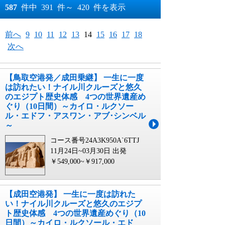
おすすめ順
587
件中
391
件～
420
件を表示
料金が安い順
月
日～
前へ
9
10
11
12
13
14
15
16
17
18
次へ
料金が高い順
月
日
【鳥取空港発／成田乗継】 一生に一度
は訪れたい！ナイル川クルーズと悠久
のエジプト歴史体感 4つの世界遺産め
ぐり（10日間）～カイロ・ルクソー
ル・エドフ・アスワン・アブ･シンベル
～
コース番号24A3K950A`6TTJ
11月24日~03月30日 出発
￥549,000~￥917,000
【成田空港発】 一生に一度は訪れた
い！ナイル川クルーズと悠久のエジプ
ト歴史体感 4つの世界遺産めぐり（10
日間）～カイロ・ルクソール・エド