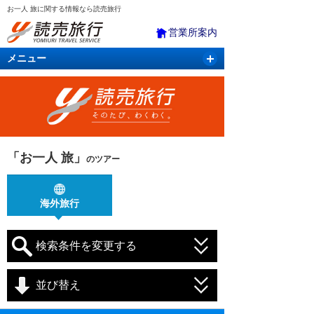
お一人 旅に関する情報なら読売旅行
営業所案内
メニュー
国内旅行
バスツアー
海外旅行
クルーズ
航空・ＪＲ＋宿泊
航空券＆ホテル
「お一人 旅」
のツアー
海外旅行
検索条件を変更する
並び替え