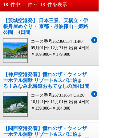
おすすめ順
18
件中
1
件～
18
件を表示
料金が安い順
【茨城空港発】 日本三景、天橋立・伊
月
日～
根舟屋めぐり・ 京都・丹波篠山・姫路
料金が高い順
公園 4日間
月
日
コース番号262366534`IBR0
09月01日~12月31日 出発
4日間
￥109,900~￥179,900
【神戸空港発着】憧れのザ・ウィンザ
ーホテル洞爺 リゾート&スパに泊ま
る！みなみ北海道おもてなしの旅4日間
コース番号267311664`UKB0
10月21日~11月01日 出発
4日間
￥139,000~￥184,000
【関西空港発着】憧れのザ・ウィンザ
ーホテル洞爺 リゾート&スパに泊ま