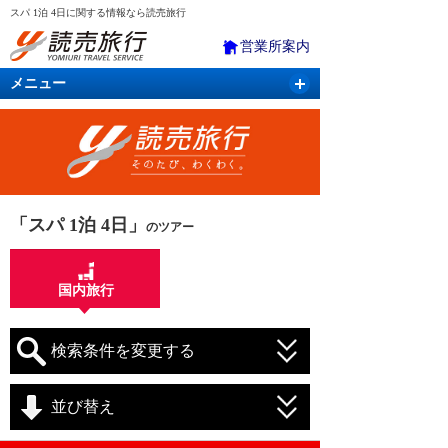
スパ 1泊 4日に関する情報なら読売旅行
営業所案内
メニュー
国内旅行
バスツアー
海外旅行
クルーズ
航空・ＪＲ＋宿泊
航空券＆ホテル
「スパ 1泊 4日」
のツアー
国内旅行
検索条件を変更する
並び替え