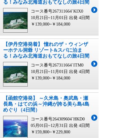
る！みなみ北海道おもてなしの旅4日間
コース番号267311664`KIX0
10月21日~11月01日 出発
4日間
￥139,000~￥184,000
【伊丹空港発着】 憧れのザ・ウィンザ
ーホテル洞爺 リゾート&スパに泊ま
る！みなみ北海道おもてなしの旅4日間
コース番号267311664`ITM0
10月21日~11月01日 出発
4日間
￥139,000~￥184,000
【函館空港発】 ～久米島・奥武島・瀬
長島・はての浜～沖縄が誇る美ら島4島
めぐり（4日間）
コース番号264309604`HKD0
05月01日~12月31日 出発
4日間
￥159,800~￥229,800