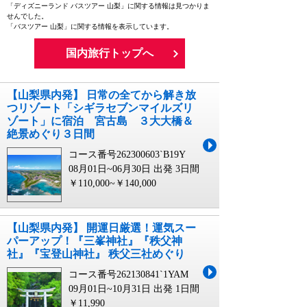
「ディズニーランド バスツアー 山梨」に関する情報は見つかりま
せんでした。
「バスツアー 山梨」に関する情報を表示しています。
国内旅行トップへ
【山梨県内発】 日常の全てから解き放
つリゾート「シギラセブンマイルズリ
ゾート」に宿泊 宮古島 ３大大橋＆
絶景めぐり３日間
コース番号262300603`B19Y
08月01日~06月30日 出発
3日間
￥110,000~￥140,000
【山梨県内発】 開運日厳選！運気スー
パーアップ！『三峯神社』『秩父神
社』『宝登山神社』 秩父三社めぐり
コース番号262130841`1YAM
09月01日~10月31日 出発
1日間
￥11,990