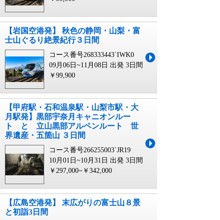
【岩国空港発】 秋色の静岡・山梨・富
士山ぐるり絶景紀行３日間
コース番号268333443`IWK0
09月06日~11月08日 出発
3日間
￥99,900
【甲府駅・石和温泉駅・山梨市駅・大
月駅発】黒部宇奈月キャニオンルー
ト と 立山黒部アルペンルート 世
界遺産・五箇山 ３日間
コース番号266255003`JR19
10月01日~10月31日 出発
3日間
￥297,000~￥342,000
【広島空港発】 末広がりの富士山８景
と初詣3日間