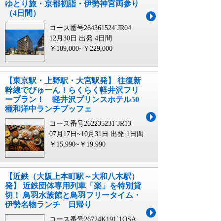
ゆとり旅・京都初詣・伊勢神宮両参り
（4日間）
コース番号264361524`JR04
12月30日 出発
4日間
￥189,000~￥229,000
【東京駅・上野駅・大宮駅発】 往復新
幹線でびゅーん！らくらく軽井沢フリ
ープラン！ 軽井沢プリンスホテル50
種和洋中ランチブッフェ
コース番号262235231`JR13
07月17日~10月31日 出発
1日間
￥15,990~￥19,990
【近鉄（大阪上本町駅～大和八木駅）
発】 近鉄団体専用列⾞「楽」を特別貸
切！ ⿃⽻⽔族館と⿃⽻フリータイム・
伊勢名物ランチ ⽇帰り
コース番号26724K191`1OSA