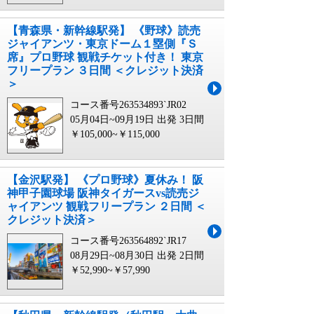
【青森県・新幹線駅発】 《野球》読売
ジャイアンツ・東京ドーム１塁側『Ｓ
席』プロ野球 観戦チケット付き！ 東京
フリープラン ３日間 ＜クレジット決済
＞
コース番号263534893`JR02
05月04日~09月19日 出発
3日間
￥105,000~￥115,000
【金沢駅発】 《プロ野球》夏休み！ 阪
神甲子園球場 阪神タイガースvs読売ジ
ャイアンツ 観戦フリープラン ２日間 ＜
クレジット決済＞
コース番号263564892`JR17
08月29日~08月30日 出発
2日間
￥52,990~￥57,990