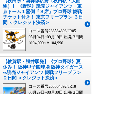
【秋田県・新幹線駅発（秋田駅・大曲
駅）】 《野球》読売ジャイアンツ・東
京ドーム１塁側『Ｓ席』プロ野球 観戦
チケット付き！ 東京フリープラン ３日
間 ＜クレジット決済＞
コース番号263534893`JR05
05月04日~09月19日 出発
3日間
￥94,990~￥104,990
【敦賀駅・福井駅発】《プロ野球》夏
休み！ 阪神甲子園球場 阪神タイガース
vs読売ジャイアンツ 観戦フリープラン
２日間 ＜クレジット決済＞
コース番号263564892`JR18
08月29日~08月30日 出発
2日間
￥49,990~￥54,990
【富山・新高岡駅発】 《プロ野球》夏
休み！ 阪神甲子園球場 阪神タイガース
vs読売ジャイアンツ 観戦フリープラン