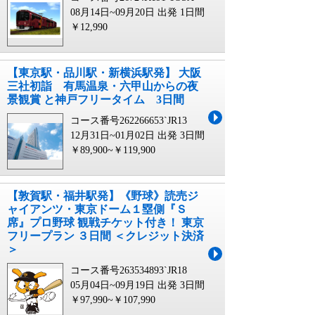
08月14日~09月20日 出発
1日間
￥12,990
【東京駅・品川駅・新横浜駅発】 大阪
三社初詣 有馬温泉・六甲山からの夜
景観賞 と神戸フリータイム 3日間
コース番号262266653`JR13
12月31日~01月02日 出発
3日間
￥89,900~￥119,900
【敦賀駅・福井駅発】《野球》読売ジ
ャイアンツ・東京ドーム１塁側『Ｓ
席』プロ野球 観戦チケット付き！ 東京
フリープラン ３日間 ＜クレジット決済
＞
コース番号263534893`JR18
05月04日~09月19日 出発
3日間
￥97,990~￥107,990