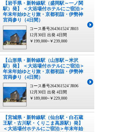
【岩手県・新幹線駅（盛岡駅～一ノ関
駅）発】 ＜大浴場付ホテルにご宿泊＞
年末年始ゆとり旅・京都初詣・伊勢神
宮両参り（4日間）
コース番号264361524`JR03
12月30日 出発
4日間
￥199,000~￥239,000
【山形県・新幹線駅（山形駅～米沢
駅）発】 ＜大浴場付ホテルにご宿泊＞
年末年始ゆとり旅・京都初詣・伊勢神
宮両参り（4日間）
コース番号264361524`JR06
12月30日 出発
4日間
￥189,000~￥229,000
【宮城県・新幹線駅（仙台駅・白石蔵
王駅・古川駅・くりこま高原駅）発】
＜大浴場付ホテルにご宿泊＞年末年始