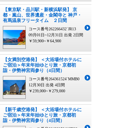
【東京駅・品川駅・新横浜駅発】 京
都・嵐山、世界遺産・金閣寺と 神戸・
有馬温泉フリータイム ２日間
コース番号262266432`JR13
09月01日~12月31日 出発
2日間
￥59,900~￥64,900
【女満別空港発】 ＜大浴場付ホテルに
ご宿泊＞年末年始ゆとり旅・京都初
詣・伊勢神宮両参り（4日間）
コース番号264361524`MMB0
12月30日 出発
4日間
￥239,000~￥279,000
【新千歳空港発】 ＜大浴場付ホテルに
ご宿泊＞年末年始ゆとり旅・京都初
詣・伊勢神宮両参り（4日間）