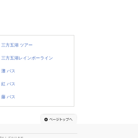
三方五湖 ツアー
三方五湖レインボーライン
灘 バス
紅 バス
藤 バス
待ちしております。