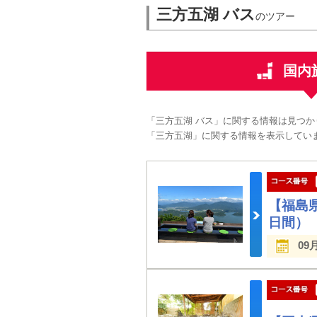
三方五湖 バス
のツアー
国内
「三方五湖 バス」に関する情報は見つか
「三方五湖」に関する情報を表示してい
【福島
日間）
09