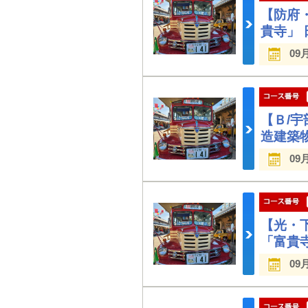
【防府
貴寺」 
09
【Ｂ/
造建築
09
【光・
「富貴
09