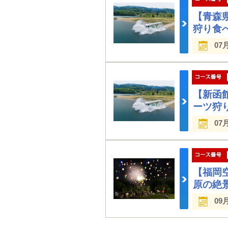
【青森
狩り食
07
【新函
ーツ狩
07
【福岡
原の絶
09