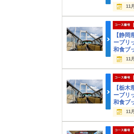
11
【静岡
ーブリ
和食ブ
11
【栃木
ーブリ
和食ブ
11