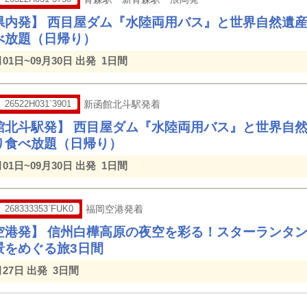
県内発】 西目屋ダム『水陸両用バス』と世界自然遺
べ放題（日帰り）
月01日~09月30日 出発
1日間
26522H031`3901
新函館北斗駅発着
館北斗駅発】 西目屋ダム『水陸両用バス』と世界自
り食べ放題（日帰り）
月01日~09月30日 出発
1日間
268333353`FUK0
福岡空港発着
空港発】 信州白樺高原の夜空を彩る！スターランタ
景をめぐる旅3日間
月27日 出発
3日間