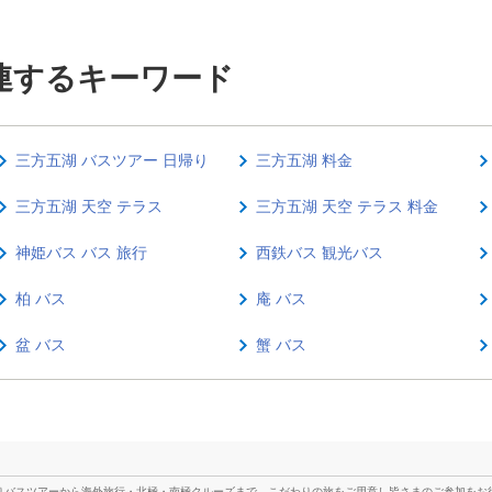
連するキーワード
三方五湖 バスツアー 日帰り
三方五湖 料金
三方五湖 天空 テラス
三方五湖 天空 テラス 料金
神姫バス バス 旅行
西鉄バス 観光バス
柏 バス
庵 バス
盆 バス
蟹 バス
りバスツアーから海外旅行・北極・南極クルーズまで、こだわりの旅をご用意し皆さまのご参加をお