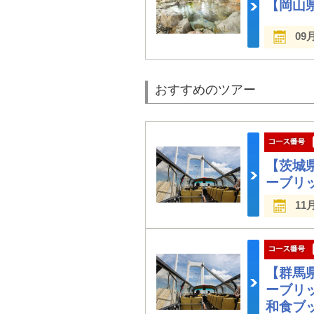
【岡山
09
おすすめのツアー
【茨城
ーブリ
11
【群馬
ーブリ
和食ブ