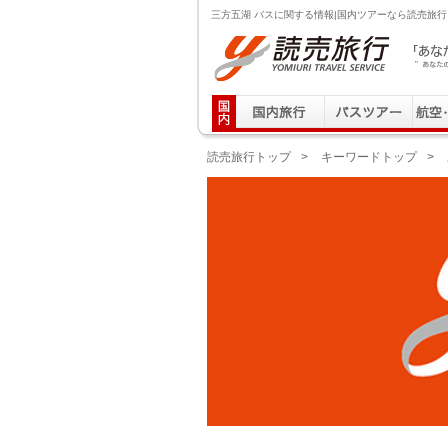
三方五湖 バスに関する情報|国内ツアーなら読売旅行
読売旅行 「あなたの街から」旅にでる｜Yomiuri T
読売旅行トップ
>
キーワードトップ
>