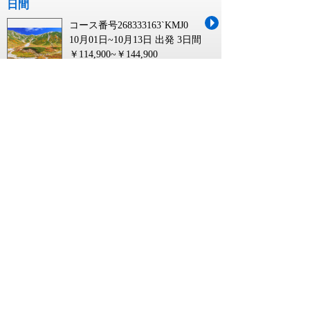
日間
コース番号268333163`KMJ0
10月01日~10月13日 出発
3日間
￥114,900~￥144,900
【福岡空港発】 立山黒部アルペンルー
トと上高地･信州善光寺･国宝松本城３
日間
コース番号268333163`FUK0
10月01日~10月13日 出発
3日間
￥109,900~￥139,900
【奈良県内発】 山岳聖地の三つの至宝
「白山・乗鞍・上高地」絶景パノラマ
遊覧２日間
コース番号267140142`6NAR
09月04日 出発
2日間
￥32,990~￥35,990