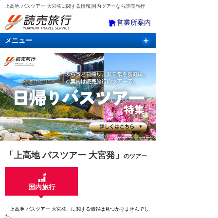
上高地 バスツアー 大宮発に関する情報|国内ツアーなら読売旅行
営業所案内
メニュー
国内旅行
バスツアー
海外旅行
クルーズ
航空・ＪＲ＋宿泊
航空券＆ホテル
「上高地 バスツアー 大宮発」
のツアー
国内旅行
「上高地 バスツアー 大宮発」に関する情報は見つかりませんでし
た。