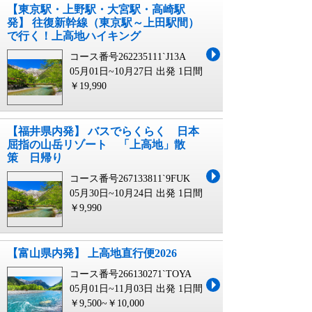
【東京駅・上野駅・大宮駅・高崎駅
発】 往復新幹線（東京駅～上田駅間）
で行く！上高地ハイキング
コース番号262235111`J13A
05月01日~10月27日 出発
1日間
￥19,990
【福井県内発】 バスでらくらく 日本
屈指の山岳リゾート 「上高地」散
策 日帰り
コース番号267133811`9FUK
05月30日~10月24日 出発
1日間
￥9,990
【富山県内発】 上高地直行便2026
コース番号266130271`TOYA
05月01日~11月03日 出発
1日間
￥9,500~￥10,000