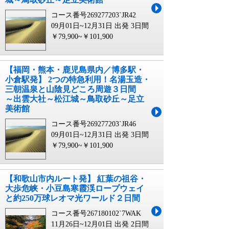
コース番号269277203`JR42
09月01日~12月31日 出発
3日間
￥79,900~￥101,900
【福岡・熊本・鹿児島県内／博多駅・
小倉駅発】 2つの特急利用！名湯玉造・
三朝温泉と山陰見どころ周遊３日間
～出雲大社～松江城～鳥取砂丘～足立
美術館
コース番号269277203`JR46
09月01日~12月31日 出発
3日間
￥79,900~￥101,900
【和歌山市内ルート発】 紅葉の祖谷・
大歩危峡・小豆島寒霞渓ロープウェイ
と約250万球レオマ光ワールド２日間
コース番号267180102`7WAK
11月26日~12月01日 出発
2日間