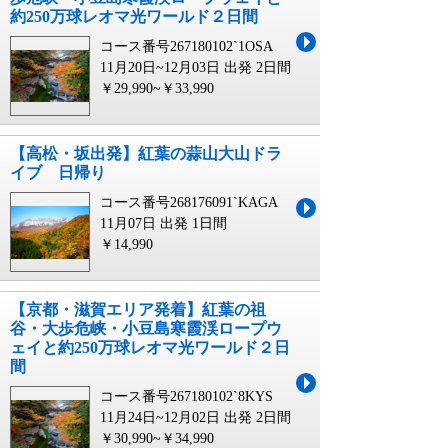
約250万球レオマ光ワールド２日間
コース番号267180102`1OSA
11月20日~12月03日 出発
2日間
￥29,990~￥33,990
【高松・坂出発】紅葉の蒜山大山ドラ
イブ 日帰り
コース番号268176091`KAGA
11月07日 出発
1日間
￥14,990
【京都・滋賀エリア発着】紅葉の祖
谷・大歩危峡・小豆島寒霞渓ロープウ
ェイと約250万球レオマ光ワールド２日
間
コース番号267180102`8KYS
11月24日~12月02日 出発
2日間
￥30,990~￥34,990