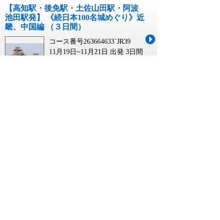
【高知駅・後免駅・土佐山田駅・阿波
池田駅発】 《続日本100名城めぐり》近
畿、中国編 （３日間）
コース番号263664633`JR39
11月19日~11月21日 出発
3日間
￥150,000
【高松・坂出発】秋の岡山花さんぽ～
RSKバラ園12,000株「秋のバラまつり」
と岡山後楽園「菊花大会」 日帰り
コース番号268176071`KAGA
11月07日 出発
1日間
￥12,990
中国地方 遊園地に関連するキーワード
中国地方