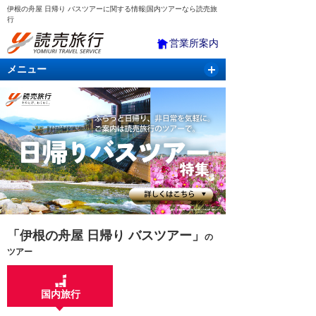
伊根の舟屋 日帰り バスツアーに関する情報|国内ツアーなら読売旅
行
営業所案内
メニュー
国内旅行
バスツアー
海外旅行
クルーズ
航空・ＪＲ＋宿泊
航空券＆ホテル
「伊根の舟屋 日帰り バスツアー」
の
ツアー
国内旅行