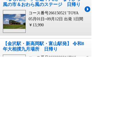
風の市＆おわら風のステージ 日帰り
コース番号266150521`TOYA
05月01日~09月12日 出発
1日間
￥13,990
【金沢駅・新高岡駅・富山駅発】 令和8
年大相撲九月場所 日帰り
コース番号266233901`JR16
09月01日~09月15日 出発
1日間
￥51,900
【京都・滋賀エリア発着】日本三大美
祭のひとつ 秋の高山祭 日帰り
コース番号267141481`8KYS
10月09日~10月10日 出発
1日間
￥13,990