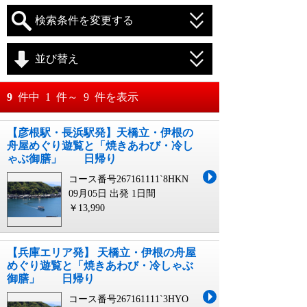
検索条件を変更する
並び替え
おすすめ順
9
件中
1
件～
9
件を表示
料金が安い順
【彦根駅・長浜駅発】天橋立・伊根の
月
日～
舟屋めぐり遊覧と「焼きあわび・冷し
料金が高い順
ゃぶ御膳」 日帰り
月
日
コース番号267161111`8HKN
09月05日 出発
1日間
￥13,990
【兵庫エリア発】 天橋立・伊根の舟屋
めぐり遊覧と「焼きあわび・冷しゃぶ
御膳」 日帰り
コース番号267161111`3HYO