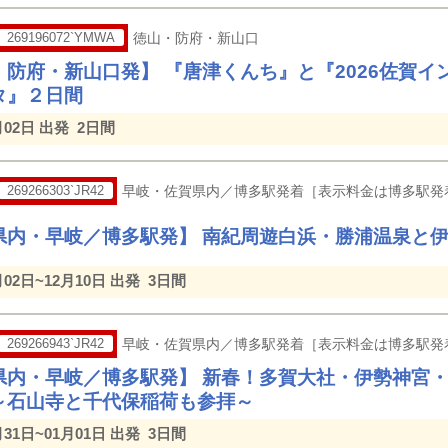
269196072`YMWA
徳山・防府・新山口
・防府・新山口発】 『唐津くんち』と『2026佐賀
タ』２日間
月02日 出発
2日間
269266303`JR42
早岐・佐賀県内／博多駅発着［表示料金は博多駅発
県内・早岐／博多駅発】 南紀周遊白浜・勝浦温泉と伊
月02日~12月10日 出発
3日間
269266943`JR42
早岐・佐賀県内／博多駅発着［表示料金は博多駅発
県内・早岐／博多駅発】 新春！多賀大社・伊勢神宮・
～石山寺と千代保稲荷も参拝～
月31日~01月01日 出発
3日間