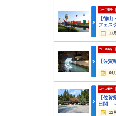
【徳山
フェス
11
【佐賀
04
【佐賀
日間 
12