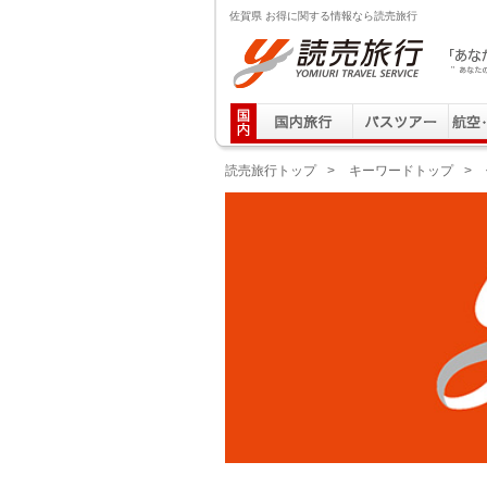
佐賀県 お得に関する情報なら読売旅行
読売旅行 「あなたの街から」旅にでる｜Yomiuri T
読売旅行トップ
>
キーワードトップ
>