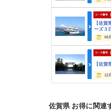
【佐賀
ーズ３
09
【佐賀
12
佐賀県 お得に関連