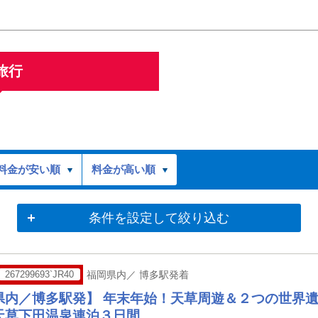
旅行
料金が安い順
料金が高い順
条件を設定して絞り込む
267299693`JR40
福岡県内／ 博多駅発着
県内／博多駅発】 年末年始！天草周遊＆２つの世界
天草下田温泉連泊３日間