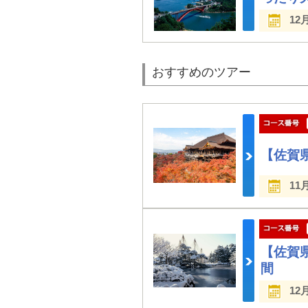
12
おすすめのツアー
【佐賀
11
【佐賀
間
12