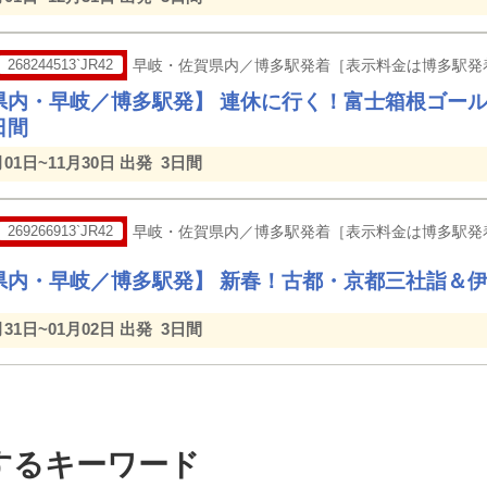
268244513`JR42
早岐・佐賀県内／博多駅発着［表示料金は博多駅発
県内・早岐／博多駅発】 連休に行く！富士箱根ゴー
日間
月01日~11月30日 出発
3日間
269266913`JR42
早岐・佐賀県内／博多駅発着［表示料金は博多駅発
県内・早岐／博多駅発】 新春！古都・京都三社詣＆
月31日~01月02日 出発
3日間
するキーワード