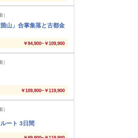
着］
五箇山」合掌集落と古都金
￥94,900~￥109,900
着］
￥109,900~￥119,900
着］
ルート 3日間
￥89,900~￥119,900