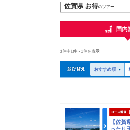
佐賀県 お得
のツアー
国内
1
件中
1
件～
1
件を表示
おすすめ順
【佐賀
ったり