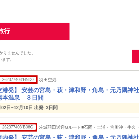
旅行
かりませんでした。
います。
262377403`HND0
羽田空港
空港発】 安芸の宮島・萩・津和野・角島・元乃隅神
湯本温泉 ３日間
月02日~12月10日 出発
3日間
262377403`B08G
茨城羽田送迎Gルート■石岡・土浦・荒川沖・牛久
県内発】 安芸の宮島・萩・津和野・角島・元乃隅神