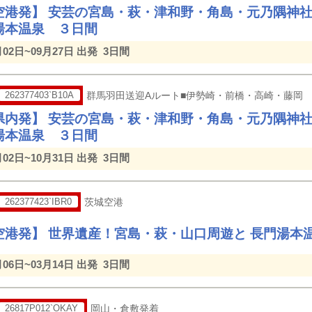
空港発】 安芸の宮島・萩・津和野・角島・元乃隅神
湯本温泉 ３日間
月02日~09月27日 出発
3日間
262377403`B10A
群馬羽田送迎Aルート■伊勢崎・前橋・高崎・藤岡
県内発】 安芸の宮島・萩・津和野・角島・元乃隅神
湯本温泉 ３日間
月02日~10月31日 出発
3日間
262377423`IBR0
茨城空港
空港発】 世界遺産！宮島・萩・山口周遊と 長門湯本
月06日~03月14日 出発
3日間
26817P012`OKAY
岡山・倉敷発着