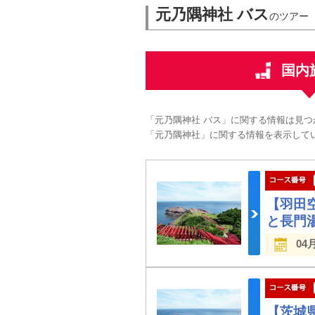
元乃隅神社 バス
のツアー
国内
「元乃隅神社 バス」に関する情報は見つ
「元乃隅神社」に関する情報を表示して
【羽田
と長門
04
【茨城