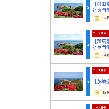
【羽田
と長門
04
【群馬
と長門
04
【茨城
12