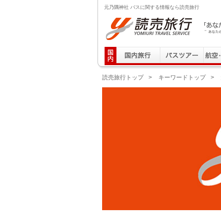
元乃隅神社 バスに関する情報なら読売旅行
読売旅行 「あなたの街から」旅にでる｜Yomiuri T
読売旅行トップ
>
キーワードトップ
>