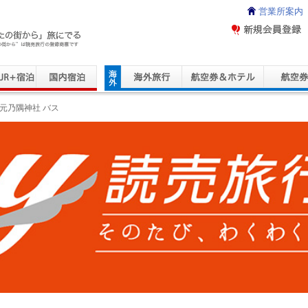
営業所案内
ravel Service
元乃隅神社 バス