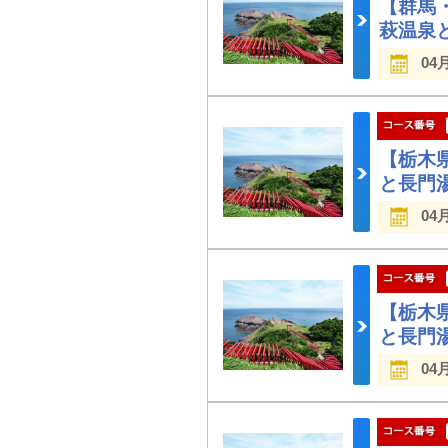
【群馬
萩温泉
04
【栃木
と長門
04
【栃木
と長門
04