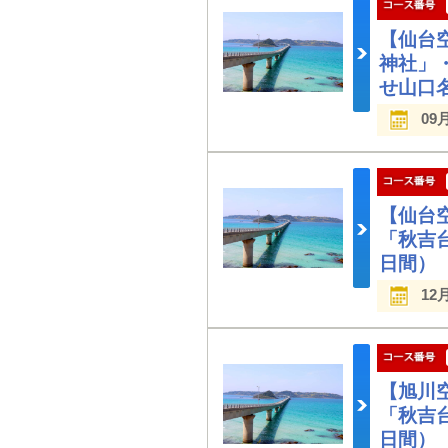
【仙台
神社」
せ山口
09
【仙台
「秋吉
日間）
12
【旭川
「秋吉
日間）