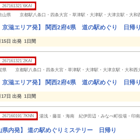
267161321`6KAI
・京滋エリア発】 関西2府4県 道の駅めぐり 日帰
月15日 出発
1日間
267161321`2KAI
・京滋エリア発】 関西2府4県 道の駅めぐり 日帰
月17日 出発
1日間
267160191`7KNN
湯浅・藤並・海南 紀伊田辺・みなべ町役場・印南
山県内発】 道の駅めぐりミステリー 日帰り