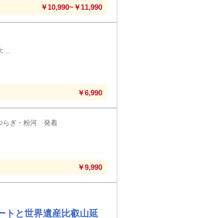
￥10,990~￥11,990
第1回 京都府 京都駅八条口・四条大宮・草津駅・大津駅・大津京駅・大和西大寺駅・ＪＲ奈良駅発着
り
￥6,990
つらぎ・粉河 発着
￥9,990
ートと世界遺産比叡山延