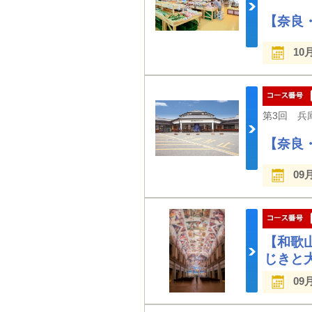
【奈良
10
【奈良
09
【和歌
じきと
09