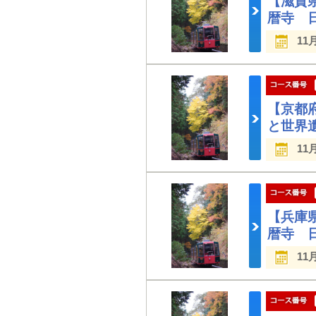
【滋賀
暦寺 
11
【京都
と世界
11
【兵庫
暦寺 
11