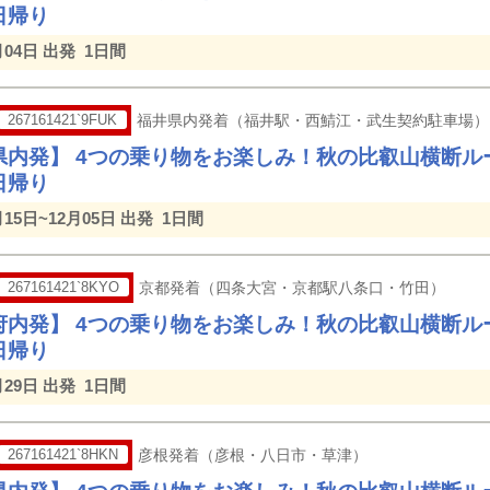
日帰り
月04日 出発
1日間
267161421`9FUK
福井県内発着（福井駅・西鯖江・武生契約駐車場）
県内発】 4つの乗り物をお楽しみ！秋の比叡山横断ル
日帰り
月15日~12月05日 出発
1日間
267161421`8KYO
京都発着（四条大宮・京都駅八条口・竹田）
府内発】 4つの乗り物をお楽しみ！秋の比叡山横断ル
日帰り
月29日 出発
1日間
267161421`8HKN
彦根発着（彦根・八日市・草津）