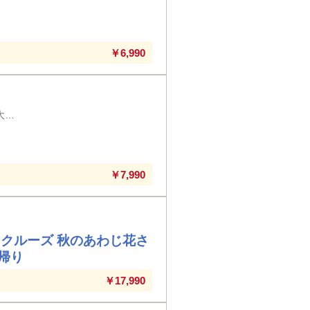
り
￥6,990
第3回 兵庫県 京都駅八条口・四条大宮・草津駅・大津駅・大津京駅・大和西大寺駅・ＪＲ奈良駅発着
り
￥7,990
クルーズ 秋のあわじ花さ
帰り
￥17,990