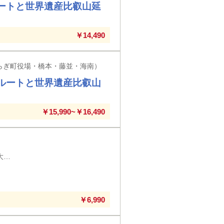
ートと世界遺産比叡山延
￥14,490
らぎ町役場・橋本・藤並・海南）
ルートと世界遺産比叡山
￥15,990~￥16,490
第5回 奈良県 京都駅八条口・四条大宮・草津駅・大津駅・大津京駅・大和西大寺駅・ＪＲ奈良駅発着
り
￥6,990