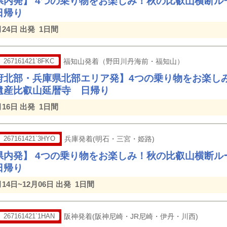
県内発】 4つの乗り物をお楽しみ！秋の比叡山横断ル
日帰り
月24日 出発
1日間
267161421`8FKC
福知山発着（野田川丹海前・福知山）
府北部・兵庫県北部エリア発】4つの乗り物をお楽し
遺産比叡山延暦寺 日帰り
月16日 出発
1日間
267161421`3HYO
兵庫発着(明石・三宮・姫路)
県内発】 4つの乗り物をお楽しみ！秋の比叡山横断ル
日帰り
月14日~12月06日 出発
1日間
267161421`1HAN
阪神発着(阪神尼崎・JR尼崎・伊丹・川西)