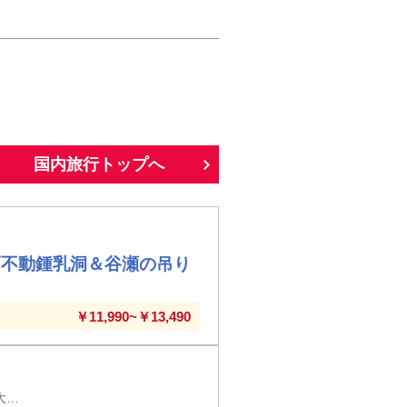
国内旅行トップへ
面不動鍾乳洞＆谷瀬の吊り
￥11,990~￥13,490
第4回 大阪府 京都駅八条口・四条大宮・草津駅・大津駅・大津京駅・大和西大寺駅・ＪＲ奈良駅発着