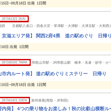
月15日~09月18日 出発
1日間
267161321`1KAI
・京滋エリア発】 関西2府4県 道の駅めぐり 日帰
月10日 出発
1日間
267160191`7WAK
和歌山市駅・JR和歌山駅 橋本・名倉・妙寺・か
山市内ルート発】 道の駅めぐりミステリー 日帰り
月15日~09月18日 出発
1日間
267161421`1SEN
泉州発着(熊取・岸和田)
府内発】 4つの乗り物をお楽しみ！秋の比叡山横断ル