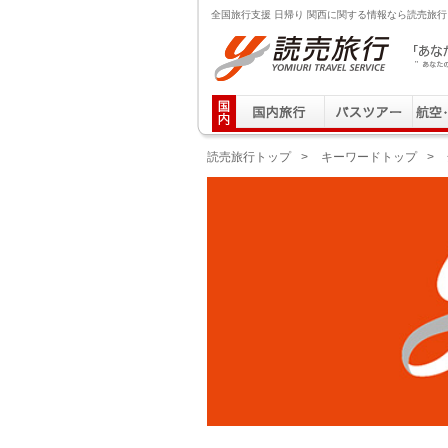
全国旅行支援 日帰り 関西に関する情報なら読売旅行
読売旅行 「あなたの街から」旅にでる｜Yomiuri T
読売旅行トップ
>
キーワードトップ
>