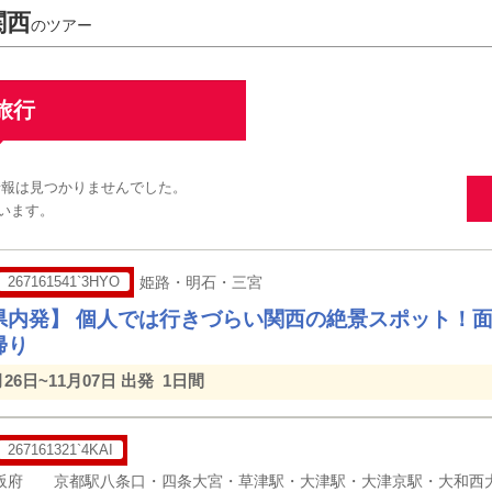
関西
のツアー
旅行
情報は見つかりませんでした。
います。
267161541`3HYO
姫路・明石・三宮
県内発】 個人では行きづらい関西の絶景スポット！
帰り
月26日~11月07日 出発
1日間
267161321`4KAI