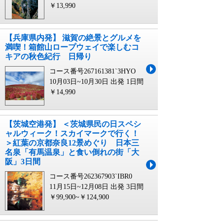
￥13,990
【兵庫県内発】 滋賀の絶景とグルメを
満喫！箱館山ロープウェイで楽しむコ
キアの秋色紀行 日帰り
コース番号267161381`3HYO
10月03日~10月30日 出発
1日間
￥14,990
【茨城空港発】 ＜茨城県民の日スペシ
ャルウィーク！スカイマークで行く！
＞紅葉の京都奈良12景めぐり 日本三
名泉「有馬温泉」と食い倒れの街「大
阪」3日間
コース番号262367903`IBR0
11月15日~12月08日 出発
3日間
￥99,900~￥124,900