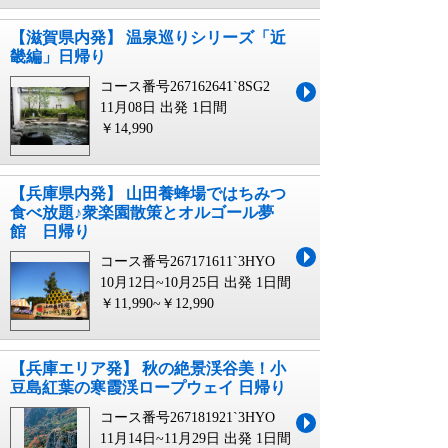
【滋賀県内発】 温泉巡りシリーズ「近
畿編」日帰り
コース番号267162641`8SG2
11月08日 出発
1日間
￥14,990
【兵庫県内発】 山田養蜂場ではちみつ
食べ放題♪衆楽園散策とオルゴール夢
館 日帰り
コース番号267171611`3HYO
10月12日~10月25日 出発
1日間
￥11,990~￥12,990
【兵庫エリア発】 秋の絶景渓谷美！小
豆島紅葉の寒霞渓ロープウェイ 日帰り
コース番号267181921`3HYO
11月14日~11月29日 出発
1日間