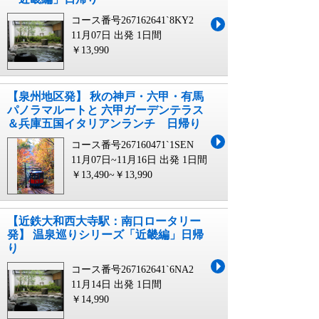
コース番号267162641`8KY2
11月07日 出発
1日間
￥13,990
【泉州地区発】 秋の神戸・六甲・有馬
パノラマルートと 六甲ガーデンテラス
＆兵庫五国イタリアンランチ 日帰り
コース番号267160471`1SEN
11月07日~11月16日 出発
1日間
￥13,490~￥13,990
【近鉄大和西大寺駅：南口ロータリー
発】 温泉巡りシリーズ「近畿編」日帰
り
コース番号267162641`6NA2
11月14日 出発
1日間
￥14,990