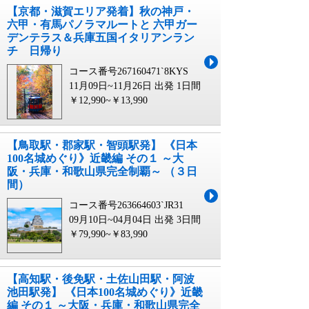
【京都・滋賀エリア発着】秋の神戸・
六甲・有馬パノラマルートと 六甲ガー
デンテラス＆兵庫五国イタリアンラン
チ 日帰り
コース番号267160471`8KYS
11月09日~11月26日 出発
1日間
￥12,990~￥13,990
【鳥取駅・郡家駅・智頭駅発】 《日本
100名城めぐり》近畿編 その１ ～大
阪・兵庫・和歌山県完全制覇～ （３日
間）
コース番号263664603`JR31
09月10日~04月04日 出発
3日間
￥79,990~￥83,990
【高知駅・後免駅・土佐山田駅・阿波
池田駅発】 《日本100名城めぐり》近畿
編 その１ ～大阪・兵庫・和歌山県完全