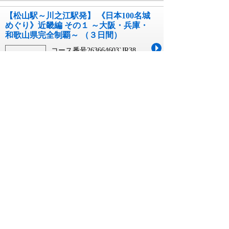
【松山駅～川之江駅発】 《日本100名城
めぐり》近畿編 その１ ～大阪・兵庫・
和歌山県完全制覇～ （３日間）
コース番号263664603`JR38
09月10日~04月04日 出発
3日間
￥89,990~￥93,990
【新大阪駅・京都駅発】 《日本100名城
めぐり》近畿編 その１ ～大阪・兵庫・
和歌山県完全制覇～ （３日間）
コース番号263664603`JR27
09月10日~04月04日 出発
3日間
￥69,990~￥73,990
【兵庫県内発】 西日本最大級の花火競
技大会「第５回にし阿波の花火」２日
間