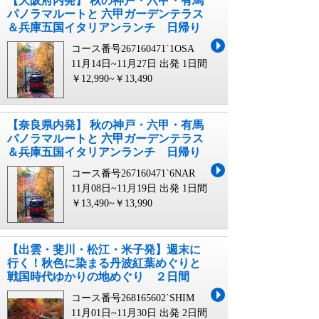
【大阪府内発】 秋の神戸・六甲・有馬
パノラマルートと 六甲ガーデンテラス
＆兵庫五国イタリアンランチ 日帰り
コース番号267160471`1OSA
11月14日~11月27日 出発
1日間
￥12,990~￥13,490
【奈良県内発】 秋の神戸・六甲・有馬
パノラマルートと 六甲ガーデンテラス
＆兵庫五国イタリアンランチ 日帰り
コース番号267160471`6NAR
11月08日~11月19日 出発
1日間
￥13,490~￥13,990
【出雲・斐川・松江・米子発】週末に
行く！秋色に染まる丹波紅葉めぐりと
戦国時代ゆかりの地めぐり ２日間
コース番号268165602`SHIM
11月01日~11月30日 出発
2日間