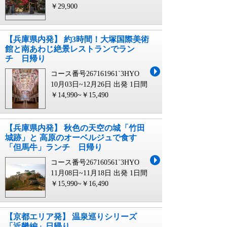
￥29,900
【兵庫県内発】 約3時間！大塚国際美術
館と南あわじ絶景レストランでラン
チ 日帰り
コース番号267161961`3HYO
10月03日~12月26日 出発
1日間
￥14,990~￥15,490
【兵庫県内発】 秋色の天空の城「竹田
城跡」と 高原のオーベルジュで食す
「但馬牛」ランチ 日帰り
コース番号267160561`3HYO
11月08日~11月18日 出発
1日間
￥15,990~￥16,490
【京都エリア発】 温泉巡りシリーズ
「近畿編」日帰り