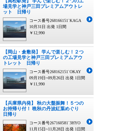
【高松駅発】 学んで楽しむ！２つの工
場見学と神戸三田プレミアムアウトレ
ット 日帰り
コース番号268166151`KAGA
10月31日 出発
1日間
￥12,990
【岡山・倉敷発】 学んで楽しむ！２つ
の工場見学と神戸三田プレミアムアウ
トレット 日帰り
コース番号268162151`OKAY
09月19日~09月26日 出発
1日間
￥11,990
【兵庫県内発】 秋の大盤振舞！５つの
お持帰り付！ 晩秋の丹波紅葉めぐり
日帰り
コース番号267160581`3HYO
11月15日~11月28日 出発
1日間