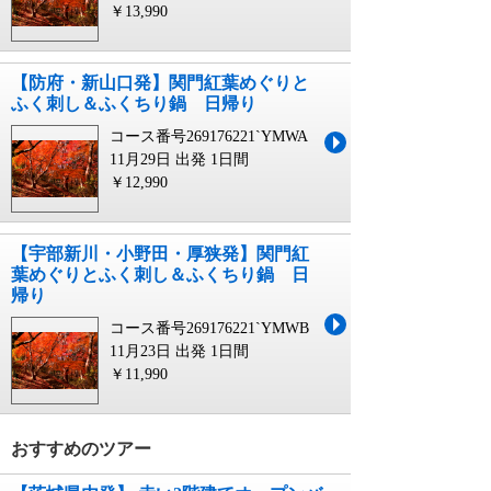
￥13,990
【防府・新山口発】関門紅葉めぐりと
ふく刺し＆ふくちり鍋 日帰り
コース番号269176221`YMWA
11月29日 出発
1日間
￥12,990
【宇部新川・小野田・厚狭発】関門紅
葉めぐりとふく刺し＆ふくちり鍋 日
帰り
コース番号269176221`YMWB
11月23日 出発
1日間
￥11,990
おすすめのツアー