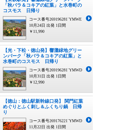
「秋バラ＆コキアの紅葉」と水巻町の
コスモス 日帰り
コース番号269196281`YMWE
10月24日 出発
1日間
￥11,990
【光・下松・徳山発】響灘緑地グリー
ンパーク「秋バラ＆コキアの紅葉」と
水巻町のコスモス 日帰り
コース番号269196281`YMWD
10月31日 出発
1日間
￥12,990
【徳山：徳山駅新幹線口発】 関門紅葉
めぐりとふく刺し＆ふくちり鍋 日帰
り
コース番号269176221`YMWD
11月22日 出発
1日間