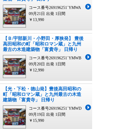
コース番号269196251`YMWA
09月21日 出発
1日間
￥13,990
【Ｂ/宇部新川・小野田・厚狭発】 豊後
高田昭和の町「昭和ロマン蔵」と九州
最古の木造建築物「富貴寺」 日帰り
コース番号269196251`YMWB
09月20日 出発
1日間
￥12,990
【光・下松・徳山発】豊後高田昭和の
町「昭和ロマン蔵」と九州最古の木造
建築物「富貴寺」 日帰り
コース番号269196251`YMWD
09月19日 出発
1日間
￥15,990