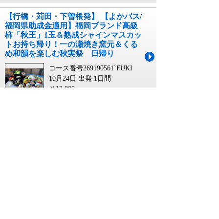
【行橋・苅田・下曽根発】 【よかバス/
福岡県助成金適用】福岡ブランド高級
柿「秋王」1玉＆熟成シャインマスカッ
トお持ち帰り！一の瀬焼き窯元＆くる
め和韻を楽しむ秋実祭 日帰り
コース番号269190561`FUKI
10月24日 出発
1日間
￥13,800
【赤間・東郷・福間・古賀発】 【よか
バス/福岡県助成金適用】福岡ブランド
高級柿「秋王」1玉＆熟成シャインマス
カットお持ち帰り！一の瀬焼き窯元＆
くるめ和韻を楽しむ秋実祭 日帰り
コース番号269190561`FUKJ
10月25日 出発
1日間
￥12,800