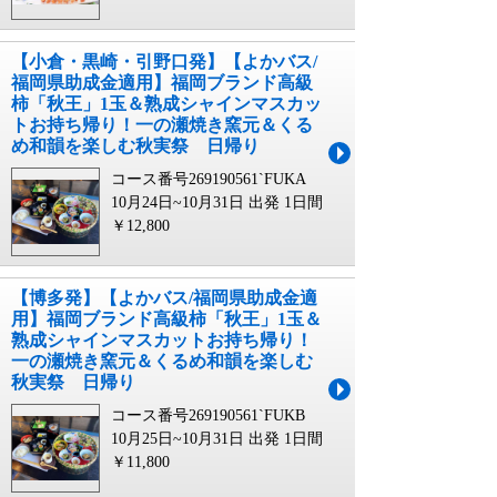
【小倉・黒崎・引野口発】【よかバス/
福岡県助成金適用】福岡ブランド高級
柿「秋王」1玉＆熟成シャインマスカッ
トお持ち帰り！一の瀬焼き窯元＆くる
め和韻を楽しむ秋実祭 日帰り
コース番号269190561`FUKA
10月24日~10月31日 出発
1日間
￥12,800
【博多発】【よかバス/福岡県助成金適
用】福岡ブランド高級柿「秋王」1玉＆
熟成シャインマスカットお持ち帰り！
一の瀬焼き窯元＆くるめ和韻を楽しむ
秋実祭 日帰り
コース番号269190561`FUKB
10月25日~10月31日 出発
1日間
￥11,800