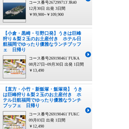
コース番号267299713`JR40
12月30日 出発
3日間
￥99,900~￥109,900
【小倉・黒崎・引野口発】うきは巨峰
狩り＆梨２玉のお土産付き ホテル日
航福岡でゆったり優雅なランチブッフ
ェ 日帰り
コース番号269190461`FUKA
08月27日~09月30日 出発
1日間
￥13,490
【直方・小竹・新飯塚・飯塚発】 うき
は巨峰狩り＆梨２玉のお土産付き ホ
テル日航福岡でゆったり優雅なランチ
ブッフェ 日帰り
コース番号269190461`FUKC
09月03日 出発
1日間
￥12,490