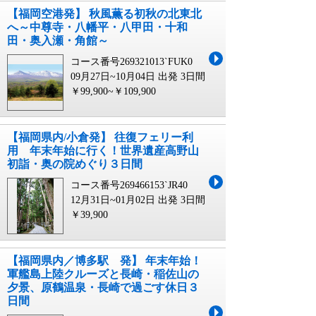
【福岡空港発】 秋風薫る初秋の北東北
へ～中尊寺・八幡平・八甲田・十和
田・奥入瀬・角館～
コース番号269321013`FUK0
09月27日~10月04日 出発
3日間
￥99,900~￥109,900
【福岡県内/小倉発】 往復フェリー利
用 年末年始に行く！世界遺産高野山
初詣・奥の院めぐり３日間
コース番号269466153`JR40
12月31日~01月02日 出発
3日間
￥39,900
【福岡県内／博多駅 発】 年末年始！
軍艦島上陸クルーズと長崎・稲佐山の
夕景、原鶴温泉・長崎で過ごす休日３
日間