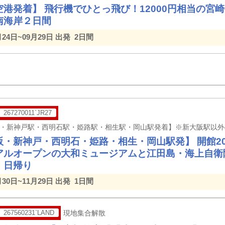
空港発着】 飛行機でひとっ飛び！12000円相当の宮
南海岸２日間
月24日~09月29日 出発
2日間
267270011`JR27
・新神戸・西明石・姫路・相生・岡山駅発】 開館20周
アルオープンの大和ミュージアムと江田島・海上自衛
）日帰り
月30日~11月29日 出発
1日間
267560231`LAND
現地集合解散