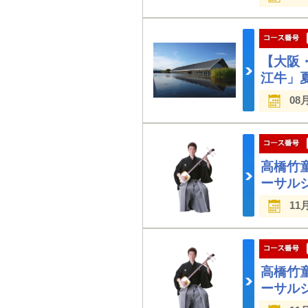
【大阪
江牛」
08
高橋竹
ーサル
11
高橋竹
ーサル