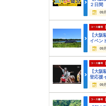
２日間
09
【大阪
イベン
09
【大阪
登応援
09