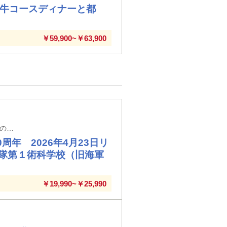
崎牛コースディナーと都
￥59,900~￥63,900
【新大阪駅・新神戸駅・西明石駅・姫路駅・相生駅・岡山駅発着】※新大阪駅以外の駅では入場券代が必要となります。
年 2026年4月23日リ
隊第１術科学校（旧海軍
￥19,990~￥25,990