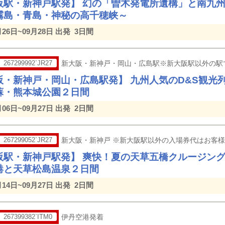
阪駅・新神戸駅発】 幻の「曽木発電所遺構」と南九州
霧島・青島・神秘の高千穂峡～
月26日~09月28日 出発
3日間
267299992`JR27
新大阪・新神戸・岡山・広島駅※新大阪駅以外の駅
阪・新神戸・岡山・広島駅発】 九州人気のD&S観光
蘇・熊本城公園２日間
月06日~09月27日 出発
2日間
267299052`JR27
新大阪・新神戸 ※新大阪駅以外の入場券代はお客
阪駅・新神戸駅発】 爽快！夏の天草五橋クルージン
港と天草松島温泉２日間
月14日~09月27日 出発
2日間
267399382`ITM0
伊丹空港発着