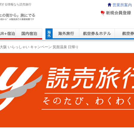
に関する情報なら読売旅行
営業所案内
ravel Service
大阪 いらっしゃい キャンペーン 箕面温泉 日帰り