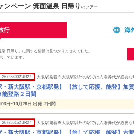
ャンペーン 箕面温泉 日帰り
のツアー
旅行
海
面温泉 日帰り」に関する情報は見つかりませんでした。
示しています。
267255092`JR27
大阪駅発着※大阪駅以外の駅では入場券代が必要な
駅・新大阪駅・京都駅発】 【旅して応援、能登】加
き能登路２日間
月03日~10月29日 出発
2日間
267255152`JR27
大阪駅発着※大阪駅以外の駅では入場券代が必要な
駅・新大阪駅・京都駅発】 【旅して応援、能登】古