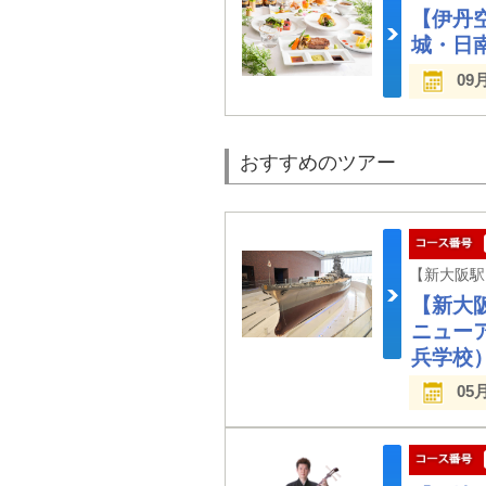
【伊丹
城・日
09
おすすめのツアー
【新大阪
ニュー
兵学校
05