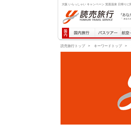
大阪 いらっしゃい キャンペーン 箕面温泉 日帰り
読売旅行 「あなたの街から」旅にでる｜Yomiuri T
読売旅行トップ
>
キーワードトップ
>