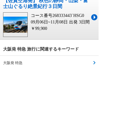
【佐賀空港発】 秋色の静岡・山梨・富
士山ぐるり絶景紀行３日間
コース番号268333443`HSG0
09月06日~11月08日 出発
3日間
￥99,900
大阪発 特急 旅行に関連するキーワード
大阪発 特急
近鉄特急 宿泊 プラン 大阪発
大阪発 旅行
国内旅行 大阪発
大阪発 国内 旅行
大阪発 温泉 旅行