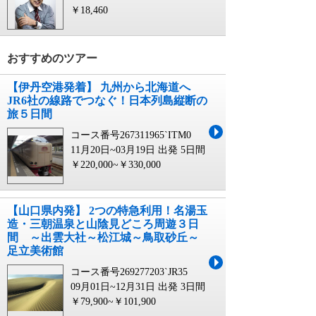
￥18,460
おすすめのツアー
【伊丹空港発着】 九州から北海道へ
JR6社の線路でつなぐ！日本列島縦断の
旅５日間
コース番号267311965`ITM0
11月20日~03月19日 出発
5日間
￥220,000~￥330,000
【山口県内発】 2つの特急利用！名湯玉
造・三朝温泉と山陰見どころ周遊３日
間 ～出雲大社～松江城～鳥取砂丘～
足立美術館
コース番号269277203`JR35
09月01日~12月31日 出発
3日間
￥79,900~￥101,900