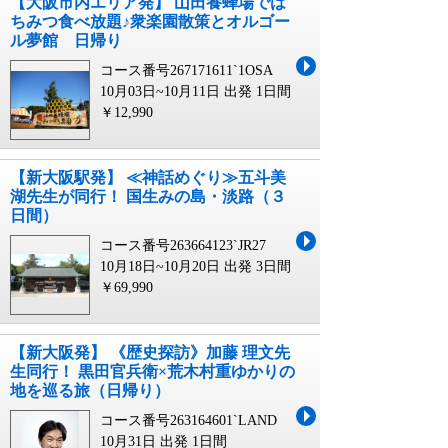
【大阪市内エリア発】 山田養蜂場では
ちみつ食べ放題♪衆楽園散策とオルゴー
ル夢館 日帰り
コース番号267171611`1OSA
10月03日~10月11日 出発
1日間
￥12,990
【新大阪駅発】 ≪神話めぐり≫五斗美
湖先生が同行！ 国生みの島・淡路（３
日間）
コース番号263664123`JR27
10月18日~10月20日 出発
3日間
￥69,990
【新大阪発】 《歴史探訪》加藤 理文先
生同行！ 黒田官兵衛×荒木村重ゆかりの
地を巡る旅（日帰り）
コース番号263164601`LAND
10月31日 出発
1日間