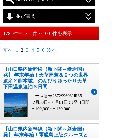
並び替え
おすすめ順
178
件中
31
件～
60
件を表示
料金が安い順
月
日～
前へ
1
2
3
4
5
6
次へ
料金が高い順
月
日
【山口県内新幹線（新下関～新岩国）
発】 年末年始！天草周遊＆２つの世界
遺産と熊本城、のんびりゆったり天草
下田温泉連泊３日間
コース番号267299693`JR35
12月30日~01月01日 出発
3日間
￥109,900~￥129,900
【山口県内新幹線（新下関～新岩国）
発】 年末年始！軍艦島上陸クルーズと