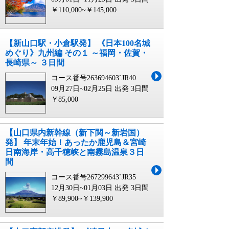
￥110,000~￥145,000
【新山口駅・小倉駅発】 《日本100名城
めぐり》九州編 その１ ～福岡・佐賀・
長崎県～ ３日間
コース番号263694603`JR40
09月27日~02月25日 出発
3日間
￥85,000
【山口県内新幹線（新下関～新岩国）
発】 年末年始！あったか鹿児島＆宮崎
日南海岸・高千穂峡と南霧島温泉３日
間
コース番号267299643`JR35
12月30日~01月03日 出発
3日間
￥89,900~￥139,900