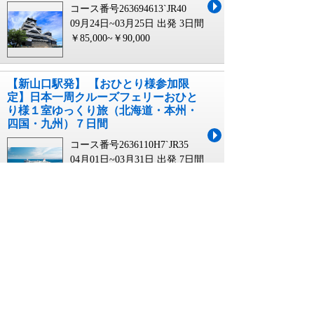
コース番号263694613`JR40
09月24日~03月25日 出発
3日間
￥85,000~￥90,000
【新山口駅発】 【おひとり様参加限
定】日本一周クルーズフェリーおひと
り様１室ゆっくり旅（北海道・本州・
四国・九州）７日間
コース番号2636110H7`JR35
04月01日~03月31日 出発
7日間
￥285,000
【山口宇部空港発】 日本一早い紅葉の
大雪山と雄大な錦に燃える北海道４日
間
コース番号268311914`UBJ0
09月01日~10月30日 出発
4日間
￥129,000~￥159,000