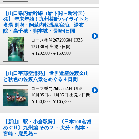
【山口県内新幹線（新下関～新岩国）
発】 年末年始！九州横断ハイライトと
名湯 別府・阿蘇内牧温泉宿泊、湯布
院・高千穂・熊本城・長崎4日間
コース番号267299684`JR35
12月30日 出発
4日間
￥129,900~￥159,900
【山口宇部空港発】 世界遺産佐渡金山
と秋色の佐渡六景をめぐる４日間
コース番号268333234`UBJ0
10月05日~11月05日 出発
4日間
￥130,000~￥165,000
【新山口駅・小倉駅発】 《日本100名城
めぐり》九州編 その２ ～大分・熊本・
宮崎・鹿児島～