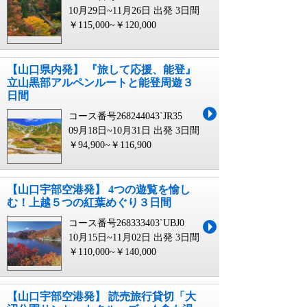
10月29日~11月26日 出発
3日間
￥115,000~￥120,000
【山口県内発】 『旅して応援、能登』
立山黒部アルペンルートと能登周遊３
日間
コース番号268244043`JR35
09月18日~10月31日 出発
3日間
￥94,900~￥116,900
【山口宇部空港発】 4つの遊覧を愉し
む！上越５つの紅葉めぐり３日間
コース番号268333403`UBJ0
10月15日~11月02日 出発
3日間
￥110,000~￥140,000
【山口宇部空港発】 読売旅行貸切「大