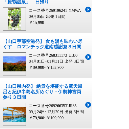
「原鶴温泉」 日帰り
コース番号269196241`YMWA
09月05日 出発
1日間
￥15,990
【山口宇部空港発】 食も湯も味わい尽
くす ロマンチック道南感謝祭３日間
コース番号268311173`UBJ0
04月01日~01月31日 出発
3日間
￥89,900~￥152,900
【山口県内発】 絶景を堪能する露天風
呂と紀伊半島名所めぐり・伊勢神宮両
参り３日間
コース番号269266353`JR35
09月24日~12月20日 出発
3日間
￥79,900~￥109,900