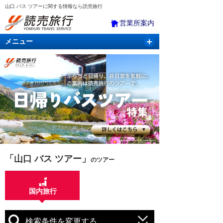
山口 バス ツアーに関する情報なら読売旅行
営業所案内
メニュー
国内旅行
バスツアー
海外旅行
クルーズ
航空・ＪＲ＋宿泊
航空券＆ホテル
「山口 バス ツアー」
のツアー
国内旅行
検索条件を変更する