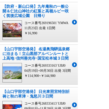
【防府・新山口発】九年庵秋の一般公
開＆仁比山神社の紅葉と高嶺ルビー咲
く筑後広域公園 日帰り
コース番号269196501`YMWA
11月23日 出発
1日間
￥16,990
【山口宇部空港発】 名湯奥飛騨温泉郷
に泊まる！立山黒部アルペンルートと
上高地･信州善光寺･国宝松本城３日間
コース番号269333163`UBJ0
04月19日~09月30日 出発
3日間
￥114,900~￥144,900
【山口宇部空港発】 日光東照宮特別祈
祷と秋の草津・鬼怒川３日間
コース番号268333413`UBJ0
09月01日~11月29日 出発
3日間