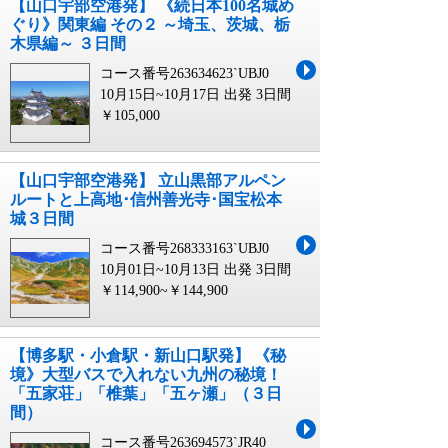
【山口宇部空港発】 《続日本100名城め
ぐり》関東編 その２ ～埼玉、茨城、栃
木県編～ ３日間
コース番号263634623`UBJ0
10月15日~10月17日 出発
3日間
￥105,000
【山口宇部空港発】 立山黒部アルペン
ルートと上高地･信州善光寺･国宝松本
城３日間
コース番号268333163`UBJ0
10月01日~10月13日 出発
3日間
￥114,900~￥144,900
【博多駅・小倉駅・新山口駅発】 《秘
境》大型バスで入れない九州の秘境！
「五家荘」「椎葉」「五ヶ瀬」（３日
間）
コース番号263694573`JR40