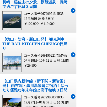
長崎・稲佐山の夕景、原鶴温泉・長崎
で過ごす休日３日間
コース番号267299713`JR35
12月30日 出発
3日間
￥109,900~￥119,900
【徳山・防府・新山口発】 観光列車
THE RAIL KITCHEN CHIKUGO日帰
り
コース番号269196221`YMWA
07月18日~10月12日 出発
1日間
￥29,990
【山口県内新幹線（新下関～新岩国）
発】 由布院・黒川温泉郷に宿泊！ゆっ
たり優雅な年末年始と高千穂峡３日間
コース番号267299603`JR35
12月27日~01月02日 出発
3日間