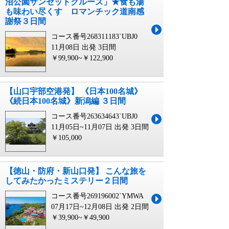
沼公園サンセットクルーズ」★食も湯
も味わい尽くす ロマンチック道南感
謝祭３日間
コース番号268311183`UBJ0
11月08日 出発
3日間
￥99,900~￥122,900
【山口宇部空港発】 《日本100名城》
《続日本100名城》新潟編 ３日間
コース番号263634643`UBJ0
11月05日~11月07日 出発
3日間
￥105,000
【徳山・防府・新山口発】 こんな旅を
してみたかったミステリー２日間
コース番号269196002`YMWA
07月17日~12月08日 出発
2日間
￥39,900~￥49,900