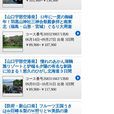
￥105,900~￥150,900
【山口宇部空港発】 12年に一度の御縁
年！羽黒山神社三神合祭殿参拝と南東
北（福島・山形・宮城）ぐるり大周遊
コース番号269323003`UBJ0
06月14日~09月27日 出発
3日間
￥89,900~￥107,900
【山口宇部空港発】 憧れのあかん湖鶴
雅リゾートと炉端＆夕陽の有名な釧路
に泊まる！悠久のひがし北海道３日間
コース番号268311663`UBJ0
09月01日~10月31日 出発
3日間
￥89,900~￥117,900
【防府・新山口発】フルーツ王国うき
はde巨峰＆梨のW狩りとW美肌の湯