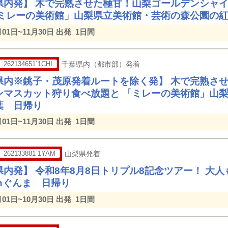
県内発】 木で完熟させた極甘！山梨ゴールデンシャ
「ミレーの美術館」山梨県立美術館・芸術の森公園の
月01日~11月30日 出発
1日間
262134651`1CHI
千葉県内（都市部）発着
県内※銚子・茂原発着ルートを除く発】 木で完熟さ
ンマスカット狩り食べ放題と 「ミレーの美術館」山
葉 日帰り
月01日~11月30日 出発
1日間
262133881`1YAM
山梨県発着
県内発】 令和8年8月8日トリプル8記念ツアー！ 大
nぐんま 日帰り
月01日~10月30日 出発
1日間