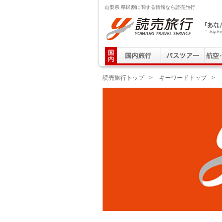
山梨県 県民割に関する情報なら読売旅行
読売旅行 「あなたの街から」旅にでる｜Yomiuri T
読売旅行トップ
>
キーワードトップ
>