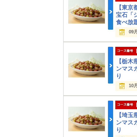
【東京
宝石「
食べ放題
09
【栃木
ンマス
り
10
【埼玉
ンマス
り