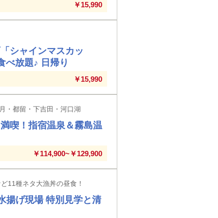
￥15,990
石「シャインマスカッ
べ放題♪ 日帰り
￥15,990
月・都留・下吉田・河口湖
を満喫！指宿温泉＆霧島温
￥114,900~￥129,900
など11種ネタ大漁丼の昼食！
＆水揚げ現場 特別見学と清