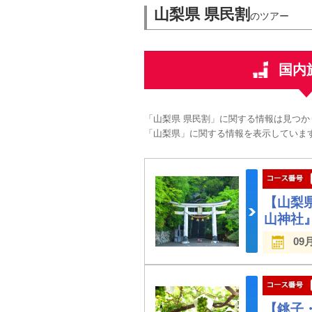
山梨県 県民割
のツアー
国内
「山梨県 県民割」に関する情報は見つか
「山梨県」に関する情報を表示していま
【山梨
山神社
09
【銚子