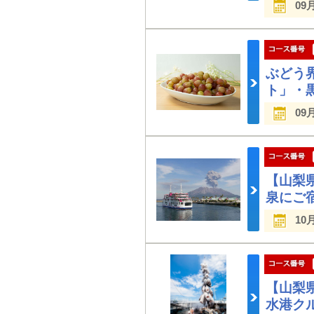
09
ぶどう
ト」・
09
【山梨
泉にご
10
【山梨
水港ク