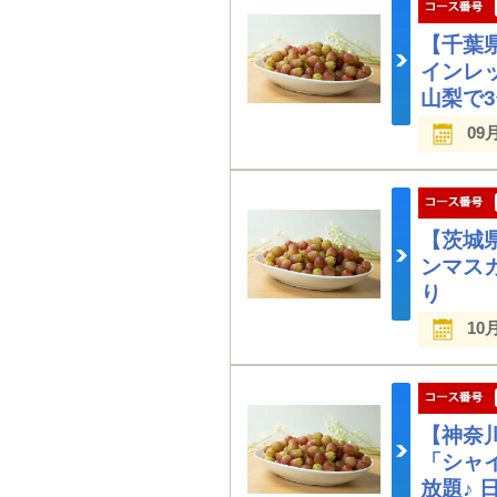
【千葉
インレ
山梨で3
09
【茨城
ンマス
り
10
【神奈
「シャ
放題♪ 