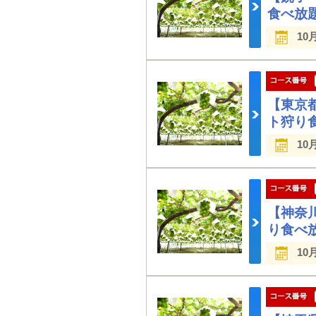
食べ放
10
【東京
ト狩り
10
【神奈
り食べ
10