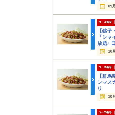
09
【銚子
「シャ
放題♪ 
10
【群馬
ンマス
り
10