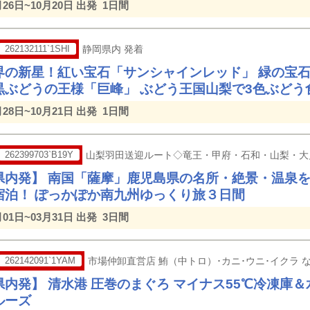
月26日~10月20日 出発
1日間
262132111`1SHI
静岡県内 発着
界の新星！紅い宝石「サンシャインレッド」 緑の宝
黒ぶどうの王様「巨峰」 ぶどう王国山梨で3色ぶどう食
月28日~10月21日 出発
1日間
262399703`B19Y
山梨羽田送迎ルート◇竜王・甲府・石和・山梨・大
県内発】 南国「薩摩」鹿児島県の名所・絶景・温泉
宿泊！ ぽっかぽか南九州ゆっくり旅３日間
月01日~03月31日 出発
3日間
262142091`1YAM
市場仲卸直営店 鮪（中トロ）･カニ･ウニ･イクラ 
県内発】 清水港 圧巻のまぐろ マイナス55℃冷凍庫
ルーズ