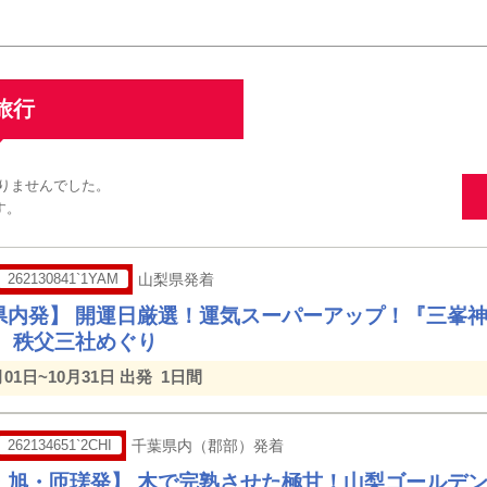
旅行
りませんでした。
す。
262130841`1YAM
山梨県発着
県内発】 開運日厳選！運気スーパーアップ！『三峯
』 秩父三社めぐり
月01日~10月31日 出発
1日間
262134651`2CHI
千葉県内（郡部）発着
・旭・匝瑳発】 木で完熟させた極甘！山梨ゴールデ