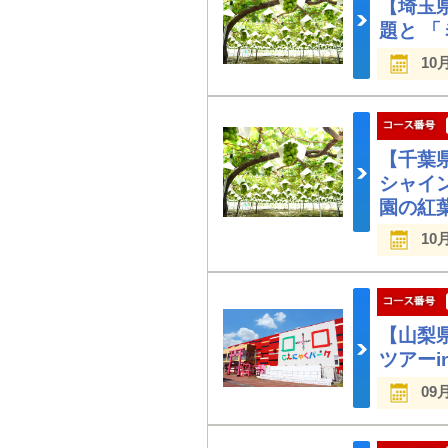
【埼玉
題と 
10
【千葉
シャイ
園の紅
10
【山梨
ツアーi
09