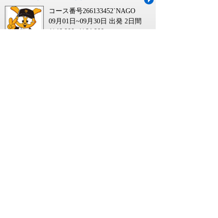
コース番号266133452`NAGO
09月01日~09月30日 出発
2日間
￥46,900~￥64,900
【新千歳空港発】 新春！古都金沢連泊
と永平寺・飛騨高山・世界遺産白川郷
３日間
コース番号264255503`CTS0
12月01日~01月31日 出発
3日間
￥169,900~￥189,900
【函館空港発】 新春！古都金沢連泊と
永平寺・飛騨高山・世界遺産白川郷３
日間
コース番号264255503`HKD0
12月01日~01月31日 出発
3日間
￥189,900~￥209,900