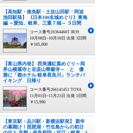
【高知駅・後免駅・土佐山田駅・阿波
池田駅発】 《日本100名城めぐり》東海
編 ～愛知、岐阜、三重７城～ ３日間
コース番号263644603`JR39
10月08日~10月10日 出発
3日間
￥105,000
【富山県内発】 西美濃紅葉めぐり～両
界山横蔵寺と谷汲山華厳寺～ と 優
雅に「都ホテル 岐阜長良川」ランチバ
イキング 日帰り
コース番号266141451`TOYA
11月01日~11月21日 出発
1日間
￥15,990
【東京駅・品川駅・新横浜駅発】 新年
の幕開け！琵琶湖・竹生島からの初日
の出と 京都・奈良初詣・近江・岐阜 3