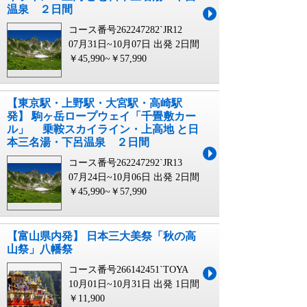
温泉 ２日間
コース番号262247282`JR12
07月31日~10月07日 出発
2日間
￥45,990~￥57,990
【東京駅・上野駅・大宮駅・高崎駅
発】 駒ヶ岳ロープウェイ「千畳敷カー
ル」 乗鞍スカイライン・上高地 と日
本三名湯・下呂温泉 ２日間
コース番号262247292`JR13
07月24日~10月06日 出発
2日間
￥45,990~￥57,990
【富山県内発】 日本三大美祭「秋の高
山祭」八幡祭
コース番号266142451`TOYA
10月01日~10月31日 出発
1日間
￥11,900