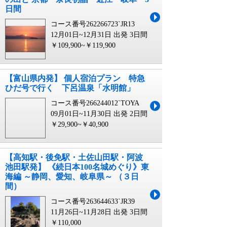
日間
コース番号262266723`JR13
12月01日~12月31日 出発
3日間
￥109,900~￥119,900
【富山県内発】 個人宿泊プラン 特急
ひだ号で行く 下呂温泉「水明館」
コース番号266244012`TOYA
09月01日~11月30日 出発
2日間
￥29,900~￥40,900
【高知駅・後免駅・土佐山田駅・阿波
池田駅発】 《続日本100名城めぐり》東
海編 ～静岡、愛知、岐阜県～ （３日
間）
コース番号263644633`JR39
11月26日~11月28日 出発
3日間
￥110,000