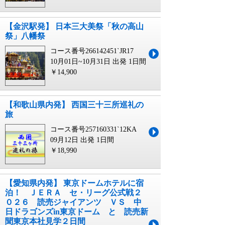
【金沢駅発】 日本三大美祭「秋の高山
祭」八幡祭
コース番号266142451`JR17
10月01日~10月31日 出発
1日間
￥14,900
【和歌山県内発】 西国三十三所巡礼の
旅
コース番号257160331`12KA
09月12日 出発
1日間
￥18,990
【愛知県内発】 東京ドームホテルに宿
泊！ ＪＥＲＡ セ・リーグ公式戦２
０２６ 読売ジャイアンツ ＶＳ 中
日ドラゴンズin東京ドーム と 読売新
聞東京本社見学２日間