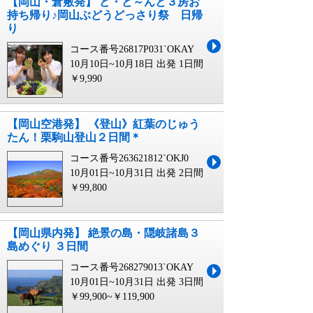
【岡山・倉敷発】 ど・ど～んと３房お
持ち帰り♪岡山ぶどうどっさり祭 日帰
り
コース番号26817P031`OKAY
10月10日~10月18日 出発
1日間
￥9,990
【岡山空港発】 《登山》紅葉のじゅう
たん！栗駒山登山２日間＊
コース番号263621812`OKJ0
10月01日~10月31日 出発
2日間
￥99,800
【岡山県内発】 絶景の島・隠岐諸島３
島めぐり ３日間
コース番号268279013`OKAY
10月01日~10月31日 出発
3日間
￥99,900~￥119,900