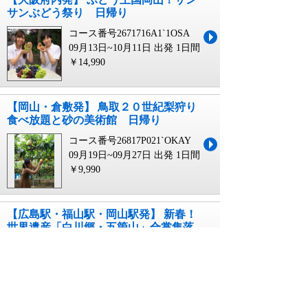
サンぶどう祭り 日帰り
コース番号2671716A1`1OSA
09月13日~10月11日 出発
1日間
￥14,990
【岡山・倉敷発】 鳥取２０世紀梨狩り
食べ放題と砂の美術館 日帰り
コース番号26817P021`OKAY
09月19日~09月27日 出発
1日間
￥9,990
【広島駅・福山駅・岡山駅発】 新春！
世界遺産「白川郷・五箇山」合掌集落
と古都金沢３日間
コース番号269255133`JR33
12月31日~01月01日 出発
3日間
￥94,900~￥109,900