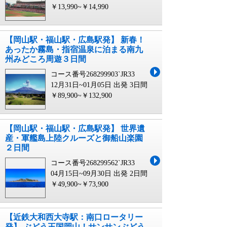
￥13,990~￥14,990
【岡山駅・福山駅・広島駅発】 新春！
あったか霧島・指宿温泉に泊まる南九
州みどころ周遊３日間
コース番号268299903`JR33
12月31日~01月05日 出発
3日間
￥89,900~￥132,900
【岡山駅・福山駅・広島駅発】 世界遺
産・軍艦島上陸クルーズと御船山楽園
２日間
コース番号268299562`JR33
04月15日~09月30日 出発
2日間
￥49,900~￥73,900
【近鉄大和西大寺駅：南口ロータリー
発】 ぶどう王国岡山！サンサンぶどう