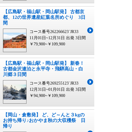
【広島駅・福山駅・岡山駅発】 古都京
都、12の世界遺産紅葉名所めぐり 3日
間
コース番号262266623`JR33
11月01日~12月31日 出発
3日間
￥79,900~￥109,900
【広島駅・福山駅・岡山駅発】 新春！
古都金沢連泊と永平寺・飛騨高山・白
川郷３日間
コース番号269255123`JR33
12月31日~01月01日 出発
3日間
￥94,900~￥109,900
【岡山・倉敷発】 ど、ど～んと３kgの
お持ち帰り♪おかやま秋の大収穫祭 日
帰り