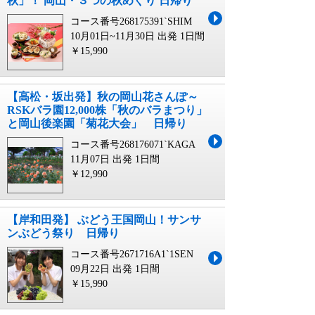
秋」！ 岡山・３つの秋めぐり 日帰り
コース番号268175391`SHIM
10月01日~11月30日 出発
1日間
￥15,990
【高松・坂出発】秋の岡山花さんぽ～
RSKバラ園12,000株「秋のバラまつり」
と岡山後楽園「菊花大会」 日帰り
コース番号268176071`KAGA
11月07日 出発
1日間
￥12,990
【岸和田発】 ぶどう王国岡山！サンサ
ンぶどう祭り 日帰り
コース番号2671716A1`1SEN
09月22日 出発
1日間
￥15,990