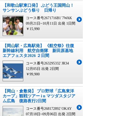
【和歌山駅東口発】 ぶどう王国岡山！
サンサンぶどう祭り 日帰り
コース番号2671716B1`7WAK
09月21日~10月11日 出発
1日間
￥15,990
【岡山駅・広島駅発】 《航空祭》往復
新幹線利用 航空自衛隊 新田原基地
エアフェスタ2026 ２日間
コース番号263295332`JR34
12月05日 出発
2日間
￥99,900
【岡山・倉敷発】 プロ野球「広島東洋
カープ」観戦ツアー i n マツダスタジア
ム広島 復路夜行2日間
コース番号268172892`OKAY
07月18日~09月06日 出発
2日間