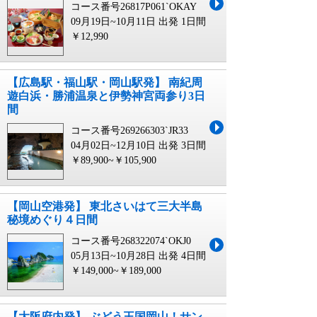
コース番号26817P061`OKAY
09月19日~10月11日 出発
1日間
￥12,990
【広島駅・福山駅・岡山駅発】 南紀周
遊白浜・勝浦温泉と伊勢神宮両参り3日
間
コース番号269266303`JR33
04月02日~12月10日 出発
3日間
￥89,900~￥105,900
【岡山空港発】 東北さいはて三大半島
秘境めぐり４日間
コース番号268322074`OKJ0
05月13日~10月28日 出発
4日間
￥149,000~￥189,000
【大阪府内発】 ぶどう王国岡山！サン