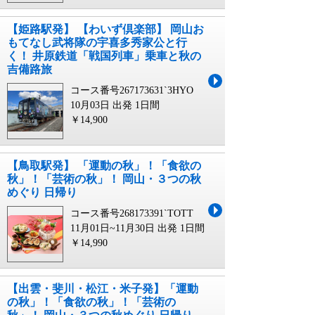
【姫路駅発】 【わいず倶楽部】 岡山お
もてなし武将隊の宇喜多秀家公と行
く！ 井原鉄道「戦国列車」乗車と秋の
吉備路旅
コース番号267173631`3HYO
10月03日 出発
1日間
￥14,900
【鳥取駅発】 「運動の秋」！「食欲の
秋」！「芸術の秋」！ 岡山・３つの秋
めぐり 日帰り
コース番号268173391`TOTT
11月01日~11月30日 出発
1日間
￥14,990
【出雲・斐川・松江・米子発】「運動
の秋」！「食欲の秋」！「芸術の