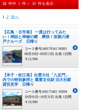
おすすめ順
32
件中
1
件～
30
件を表示
料金が安い順
月
日～
1
2
次へ
料金が高い順
月
日
【広島・古市発】 一度は行ってみた
い！神話と神秘の郷 爽快！加賀の潜
戸クルーズ 日帰り
コース番号268170341`HIRO
08月29日~09月13日 出発
1日間
￥15,990
【米子・松江発】出雲大社「八足門」
内での特別参拝と 重要文化財 旧大社駅
貸切見学 日帰り
コース番号268175481`SHIM
10月01日~10月31日 出発
1日間
￥19,900