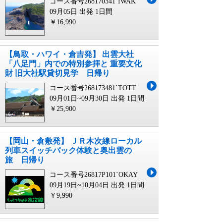
コース番号268170341`IWAK
09月05日 出発
1日間
￥16,990
【鳥取・ハワイ・倉吉発】 出雲大社
「八足門」内での特別参拝と 重要文化
財 旧大社駅貸切見学 日帰り
コース番号268173481`TOTT
09月01日~09月30日 出発
1日間
￥25,900
【岡山・倉敷発】 ＪＲ木次線ローカル
列車スイッチバック体験と奥出雲の
旅 日帰り
コース番号26817P101`OKAY
09月19日~10月04日 出発
1日間
￥9,990