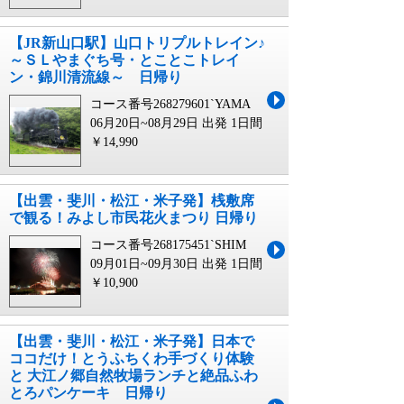
【JR新山口駅】山口トリプルトレイン♪
～ＳＬやまぐち号・とことこトレイ
ン・錦川清流線～ 日帰り
コース番号268279601`YAMA
06月20日~08月29日 出発
1日間
￥14,990
【出雲・斐川・松江・米子発】桟敷席
で観る！みよし市民花火まつり 日帰り
コース番号268175451`SHIM
09月01日~09月30日 出発
1日間
￥10,900
【出雲・斐川・松江・米子発】日本で
ココだけ！とうふちくわ手づくり体験
と 大江ノ郷自然牧場ランチと絶品ふわ
とろパンケーキ 日帰り