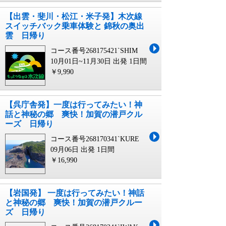
【出雲・斐川・松江・米子発】木次線
スイッチバック乗車体験と 錦秋の奥出
雲 日帰り
コース番号268175421`SHIM
10月01日~11月30日 出発
1日間
￥9,990
【呉庁舎発】一度は行ってみたい！神
話と神秘の郷 爽快！加賀の潜戸クル
ーズ 日帰り
コース番号268170341`KURE
09月06日 出発
1日間
￥16,990
【岩国発】 一度は行ってみたい！神話
と神秘の郷 爽快！加賀の潜戸クルー
ズ 日帰り