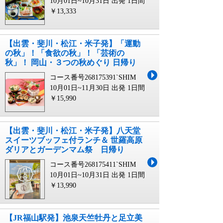
10月01日~10月31日 出発
1日間
￥13,333
【出雲・斐川・松江・米子発】「運動
の秋」！「食欲の秋」！「芸術の
秋」！ 岡山・３つの秋めぐり 日帰り
コース番号268175391`SHIM
10月01日~11月30日 出発
1日間
￥15,990
【出雲・斐川・松江・米子発】八天堂
スイーツブッフェ付ランチ＆ 世羅高原
ダリアとガーデンマム祭 日帰り
コース番号268175411`SHIM
10月01日~10月31日 出発
1日間
￥13,990
【JR福山駅発】池泉天竺牡丹と足立美