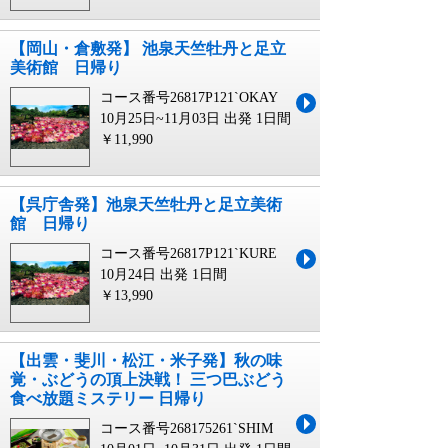
【岡山・倉敷発】 池泉天竺牡丹と足立
美術館 日帰り
コース番号26817P121`OKAY
10月25日~11月03日 出発
1日間
￥11,990
【呉庁舎発】池泉天竺牡丹と足立美術
館 日帰り
コース番号26817P121`KURE
10月24日 出発
1日間
￥13,990
【出雲・斐川・松江・米子発】秋の味
覚・ぶどうの頂上決戦！ 三つ巴ぶどう
食べ放題ミステリー 日帰り
コース番号268175261`SHIM