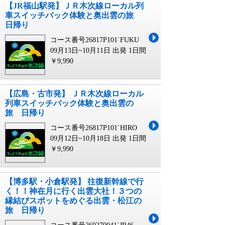
【JR福山駅発】ＪＲ木次線ローカル列
車スイッチバック体験と奥出雲の旅
日帰り
コース番号26817P101`FUKU
09月13日~10月11日 出発
1日間
￥9,990
【広島・古市発】 ＪＲ木次線ローカル
列車スイッチバック体験と奥出雲の
旅 日帰り
コース番号26817P101`HIRO
09月12日~10月18日 出発
1日間
￥9,990
【博多駅・小倉駅発】 往復新幹線で行
く！！神在月に行く出雲大社！３つの
縁結びスポットをめぐる出雲・松江の
旅 日帰り