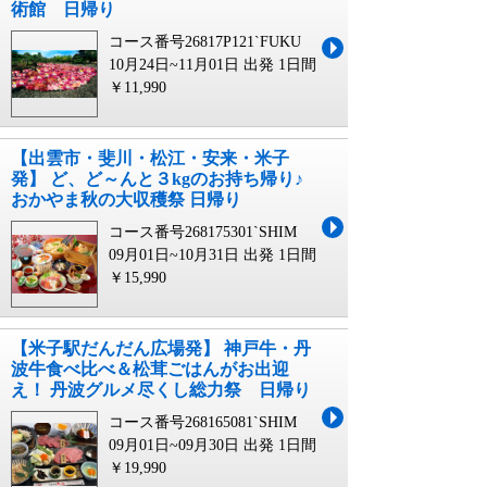
術館 日帰り
コース番号26817P121`FUKU
10月24日~11月01日 出発
1日間
￥11,990
【出雲市・斐川・松江・安来・米子
発】 ど、ど～んと３kgのお持ち帰り♪
おかやま秋の大収穫祭 日帰り
コース番号268175301`SHIM
09月01日~10月31日 出発
1日間
￥15,990
【米子駅だんだん広場発】 神戸牛・丹
波牛食べ比べ＆松茸ごはんがお出迎
え！ 丹波グルメ尽くし総力祭 日帰り
コース番号268165081`SHIM
09月01日~09月30日 出発
1日間
￥19,990