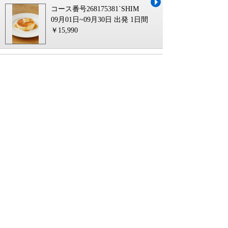
コース番号268175381`SHIM
09月01日~09月30日 出発
1日間
￥15,990
【米子・松江発】Ｓ席で観る♪劇団四季
『マンマ・ミーア！』とリーガロイヤ
ルホテル広島deランチ 日帰り
コース番号268170901`SHIM
10月24日~11月22日 出発
1日間
￥34,900
【米子・松江発】日本公演40周年記念
ディズニー・オン・アイス “Let's
Party!” 神戸公演 日帰り
コース番号268165151`SHIM
09月01日~09月30日 出発
1日間
￥29,990