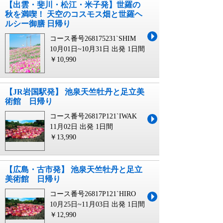
【出雲・斐川・松江・米子発】世羅の
秋を満喫！ 天空のコスモス畑と世羅ヘ
ルシー御膳 日帰り
コース番号268175231`SHIM
10月01日~10月31日 出発
1日間
￥10,990
【JR岩国駅発】 池泉天竺牡丹と足立美
術館 日帰り
コース番号26817P121`IWAK
11月02日 出発
1日間
￥13,990
【広島・古市発】 池泉天竺牡丹と足立
美術館 日帰り
コース番号26817P121`HIRO
10月25日~11月03日 出発
1日間
￥12,990