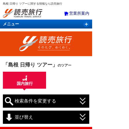
島根 日帰り ツアーに関する情報なら読売旅行
営業所案内
メニュー
国内旅行
バスツアー
海外旅行
クルーズ
航空・ＪＲ＋宿泊
航空券＆ホテル
「島根 日帰り ツアー」
のツアー
国内旅行
検索条件を変更する
並び替え