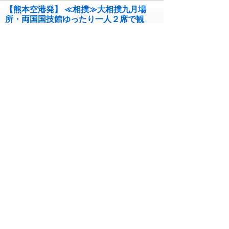
【熊本空港発】 ≪相撲≫大相撲九月場
所・両国国技館ゆったり一人２席で観
戦と歌舞伎座「秀山祭九月大歌舞伎」
１等席から観劇 ３日間
コース番号263631103`KMJ0
09月01日~09月30日 出発
3日間
￥230,000~￥255,000
【徳島空港発】 ≪相撲≫大相撲九月場
所・両国国技館ゆったり一人２席で観
戦と歌舞伎座「秀山祭九月大歌舞伎」
１等席から観劇 ３日間
コース番号263631103`TKS0
09月01日~09月30日 出発
3日間
￥220,000~￥245,000
【高松空港発】 ≪相撲≫大相撲九月場
所・両国国技館ゆったり一人２席で観
戦と歌舞伎座「秀山祭九月大歌舞伎」