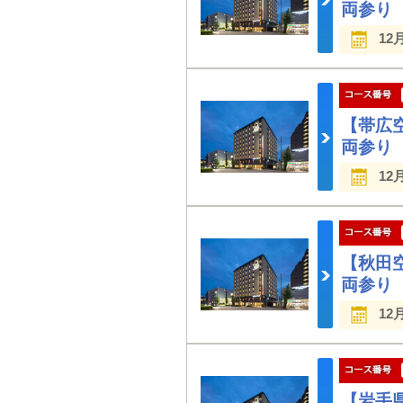
両参り
12
【帯広
両参り
12
【秋田
両参り
12
【岩手