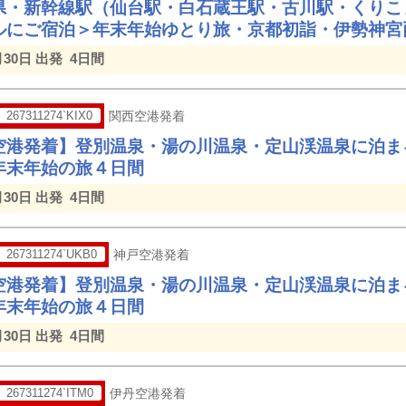
県・新幹線駅（仙台駅・白石蔵王駅・古川駅・くりこ
ルにご宿泊＞年末年始ゆとり旅・京都初詣・伊勢神宮
月30日 出発
4日間
267311274`KIX0
関西空港発着
空港発着】登別温泉・湯の川温泉・定山渓温泉に泊ま
年末年始の旅４日間
月30日 出発
4日間
267311274`UKB0
神戸空港発着
空港発着】登別温泉・湯の川温泉・定山渓温泉に泊ま
年末年始の旅４日間
月30日 出発
4日間
267311274`ITM0
伊丹空港発着