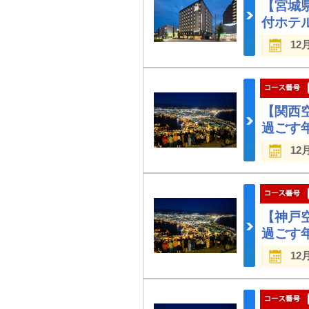
【宮城
付ホテ
12
【関西
過ごす
12
【神戸
過ごす
12