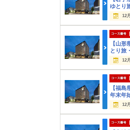
ゆとり
12
【山形
とり旅
12
【福島
年末年
12