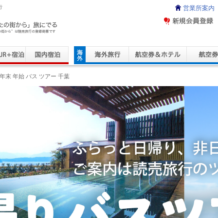
行
営業所案内
ravel Service
年末 年始 バス ツアー 千葉