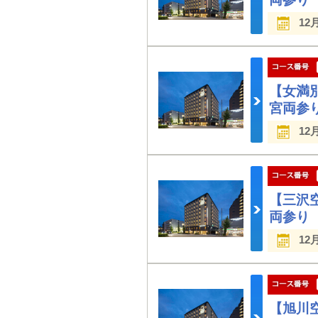
12
【女満
宮両参
12
【三沢
両参り
12
【旭川