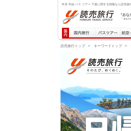
年末 年始 バス ツアー 千葉に関する情報なら読売旅
読売旅行 「あなたの街から」旅にでる｜Yomiuri T
読売旅行トップ
>
キーワードトップ
>