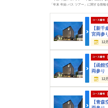
「年末 年始 バス ツアー」に関する情
【新千
宮両参
12
【函館
両参り
12
【青森
両参り