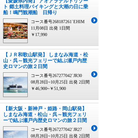
【愛媛県内発】 アオアヲナルトリゾー
ト 郷土料理バイキングと大潮の日に乗
船！鳴門観潮船 日帰り
コース番号268187261`EHIM
11月08日 出発
1日間
￥17,990
【ＪＲ和歌山駅発】 しまなみ海道・松
山・呉～観光フェリーで結ぶ瀬戸内歴
史ロマンの旅２日間
コース番号267277042`JR30
08月28日~10月25日 出発
2日間
￥46,900~￥51,900
【新大阪・新神戸・姫路・岡山駅発】
しまなみ海道・松山・呉～観光フェリ
ーで結ぶ瀬戸内歴史ロマンの旅２日間
コース番号267277042`JR27
08月28日~10月25日 出発
2日間