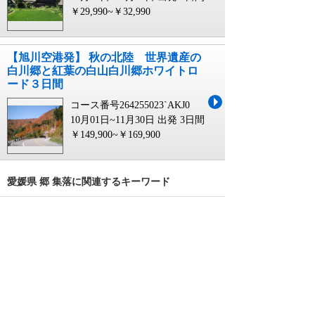
￥29,990~￥32,990
【旭川空港発】 秋の北陸 世界遺産の
白川郷と紅葉の白山白川郷ホワイトロ
ード３日間
コース番号264255023`AKJ0
10月01日~11月30日 出発
3日間
￥149,900~￥169,900
愛媛県 郷 集落に関連するキーワード
白川郷・五箇山の合掌造り集落 ツアー
愛媛県
愛媛県割
愛媛 県内