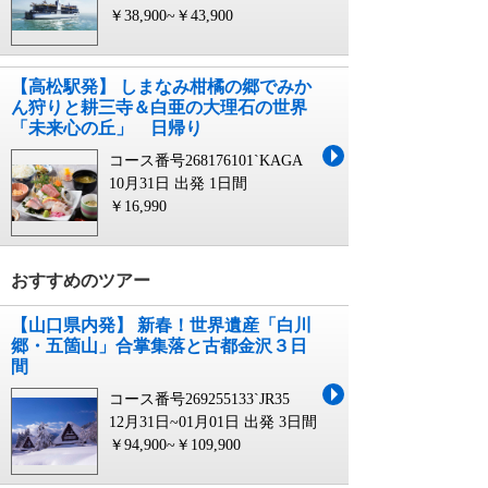
￥38,900~￥43,900
【高松駅発】 しまなみ柑橘の郷でみか
ん狩りと耕三寺＆白亜の大理石の世界
「未来心の丘」 日帰り
コース番号268176101`KAGA
10月31日 出発
1日間
￥16,990
おすすめのツアー
【山口県内発】 新春！世界遺産「白川
郷・五箇山」合掌集落と古都金沢３日
間
コース番号269255133`JR35
12月31日~01月01日 出発
3日間
￥94,900~￥109,900