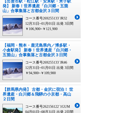
【出雲市駅・松江駅・安来駅・米子駅
発】 新春！世界遺産「白川郷・五箇
山」合掌集落と古都金沢３日間
コース番号269255133`JR32
12月31日~01月01日 出発
3日間
￥106,900~￥121,900
【福岡・熊本・鹿児島県内／博多駅・
小倉駅発】 新春！世界遺産「白川郷・
五箇山」合掌集落と古都金沢３日間
コース番号269255133`JR46
12月31日~01月01日 出発
3日間
￥94,900~￥109,900
【群馬県内発】 古都・金沢に宿泊！ 世
界遺産・白川郷＆飛騨の小京都・高山
２日間
コース番号262156122`1GUM
04月01日~08月31日 出発
2日間