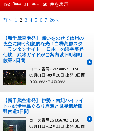
おすすめ順
192
件中
31
件～
60
件を表示
料金が安い順
月
日～
前へ
1
2
3
4
5
6
7
次へ
料金が高い順
月
日
【新千歳空港発】 願いをのせて信州の
夜空に舞う幻想的な光！白樺高原スタ
ーランタンナイト 日本一の渓谷美昇
仙峡 武将ガイドがご案内城下町柳町
散策 3日間
コース番号264238053`CTS0
09月01日~09月30日 出発
3日間
￥99,990~￥119,990
【新千歳空港発】 伊勢・南紀ハイライ
ト～紀伊半島ぐるり周遊と世界遺産熊
野古道3日間
コース番号264366703`CTS0
05月11日~12月31日 出発
3日間