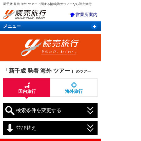
新千歳 発着 海外 ツアーに関する情報|海外ツアーなら読売旅行
営業所案内
メニュー
国内旅行
バスツアー
海外旅行
クルーズ
航空・ＪＲ＋宿泊
航空券＆ホテル
「新千歳 発着 海外 ツアー」
のツアー
国内旅行
海外旅行
検索条件を変更する
並び替え