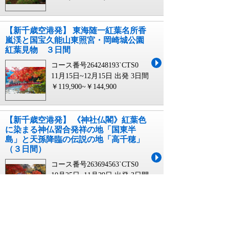
【新千歳空港発】 東海随一紅葉名所香
嵐渓と国宝久能山東照宮・岡崎城公園
紅葉見物 ３日間
コース番号264248193`CTS0
11月15日~12月15日 出発
3日間
￥119,900~￥144,900
【新千歳空港発】 《神社仏閣》紅葉色
に染まる神仏習合発祥の地「国東半
島」と天孫降臨の伝説の地「高千穂」
（３日間）
コース番号263694563`CTS0
10月25日~11月29日 出発
3日間
￥110,000
【新千歳空港発】 世界遺産と祈りの島
へ GOTO！五島列島縦断とエキゾチ