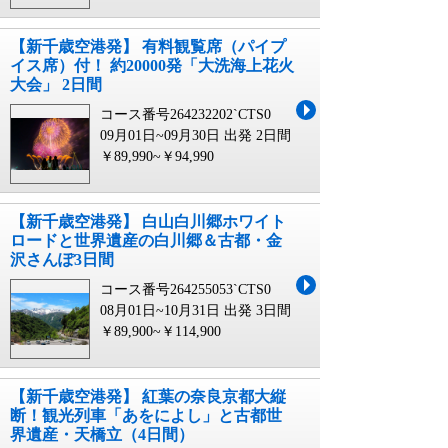
【新千歳空港発】 有料観覧席（パイプ
イス席）付！ 約20000発「大洗海上花火
大会」 2日間
コース番号264232202`CTS0
09月01日~09月30日 出発
2日間
￥89,990~￥94,990
【新千歳空港発】 白山白川郷ホワイト
ロードと世界遺産の白川郷＆古都・金
沢さんぽ3日間
コース番号264255053`CTS0
08月01日~10月31日 出発
3日間
￥89,900~￥114,900
【新千歳空港発】 紅葉の奈良京都大縦
断！観光列車「あをによし」と古都世
界遺産・天橋立（4日間）