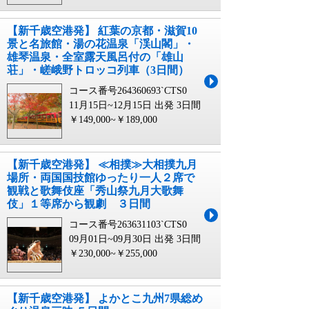
【新千歳空港発】 紅葉の京都・滋賀10
景と名旅館・湯の花温泉「渓山閣」・
雄琴温泉・全室露天風呂付の「雄山
荘」・嵯峨野トロッコ列車（3日間）
コース番号264360693`CTS0
11月15日~12月15日 出発
3日間
￥149,000~￥189,000
【新千歳空港発】 ≪相撲≫大相撲九月
場所・両国国技館ゆったり一人２席で
観戦と歌舞伎座「秀山祭九月大歌舞
伎」１等席から観劇 ３日間
コース番号263631103`CTS0
09月01日~09月30日 出発
3日間
￥230,000~￥255,000
【新千歳空港発】 よかとこ九州7県総め