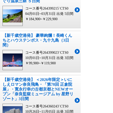
ぐり温泉三昧 ５日間
コース番号264399215`CTS0
04月01日~03月31日 出発
5日間
￥184,900~￥229,900
【新千歳空港発】 豪華絢爛！長崎くん
ちとハウステンボス・九十九島（3日
間）
コース番号264399023`CTS0
10月01日~10月31日 出発
3日間
￥99,900~￥119,900
【新千歳空港発】 ＜2026年限定＞いに
しえロマン奈良飛鳥・「第78回 正倉院
展」・寛永行幸の古都京都とNEWオー
プン「奈良監獄ミュージアム by 星野リ
ゾート」3日間
コース番号264360243`CTS0
10月26日~11月05日 出発
3日間