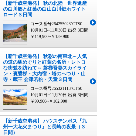
【新千歳空港発】 秋の北陸 世界遺産
の白川郷と紅葉の白山白川郷ホワイト
ロード３日間
コース番号264255023`CTS0
10月01日~11月30日 出発
3日間
￥119,900~￥139,900
【新千歳空港発】 秋彩の南東北～人気
の道の駅めぐりと紅葉の名所・レトロ
な街並を訪ねて～ 磐梯吾妻スカイライ
ン・裏磐梯・大内宿・塔のへつり・山
寺・蔵王 会津若松・天童３日間
コース番号265321113`CTS0
10月01日~11月30日 出発
3日間
￥99,900~￥102,900
【新千歳空港発】 ハウステンボス『九
州一大花火まつり』と長崎の夜景（３
日間）