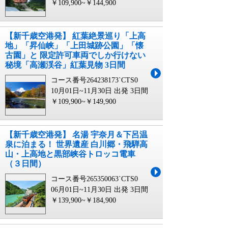
￥109,900~￥144,900
【新千歳空港発】 紅葉絶景巡り「上高
地」「昇仙峡」「上田城跡公園」「懐
古園」と 限定許可車両でしか行けない
秘境「高瀬渓谷」紅葉見物 3日間
コース番号264238173`CTS0
10月01日~11月30日 出発
3日間
￥109,900~￥149,900
【新千歳空港発】 名湯 宇奈月＆下呂温
泉に泊まる！ 世界遺産 白川郷・飛騨高
山・上高地と黒部峡谷トロッコ電車
（３日間）
コース番号265350063`CTS0
06月01日~11月30日 出発
3日間
￥139,900~￥184,900