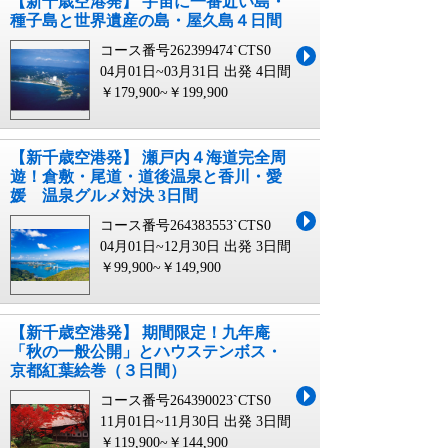
【新千歳空港発】 宇宙に一番近い島・
種子島と世界遺産の島・屋久島４日間
コース番号262399474`CTS0
04月01日~03月31日 出発
4日間
￥179,900~￥199,900
【新千歳空港発】 瀬戸内４海道完全周
遊！倉敷・尾道・道後温泉と香川・愛
媛 温泉グルメ対決 3日間
コース番号264383553`CTS0
04月01日~12月30日 出発
3日間
￥99,900~￥149,900
【新千歳空港発】 期間限定！九年庵
「秋の一般公開」とハウステンボス・
京都紅葉絵巻（３日間）
コース番号264390023`CTS0
11月01日~11月30日 出発
3日間
￥119,900~￥144,900