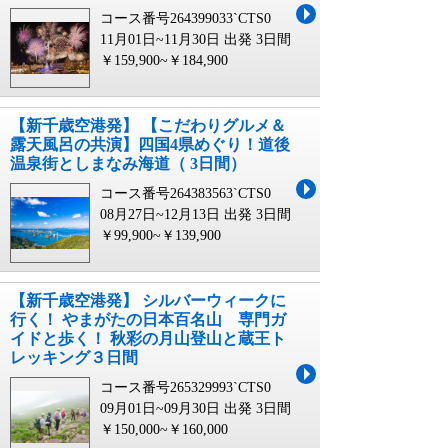
コース番号264399033`CTS0
11月01日~11月30日 出発
3日間
￥159,900~￥184,900
【新千歳空港発】 【こだわりグルメ＆
露天風呂の共演】四国4県めぐり！道後
温泉街としまなみ海道（ 3日間）
コース番号264383563`CTS0
08月27日~12月13日 出発
3日間
￥99,900~￥139,900
【新千歳空港発】 シルバーウィークに
行く！ やまがたの日本百名山 専門ガ
イドと歩く！ 秋彩の月山登山と蔵王ト
レッキング３日間
コース番号265329993`CTS0
09月01日~09月30日 出発
3日間
￥150,000~￥160,000