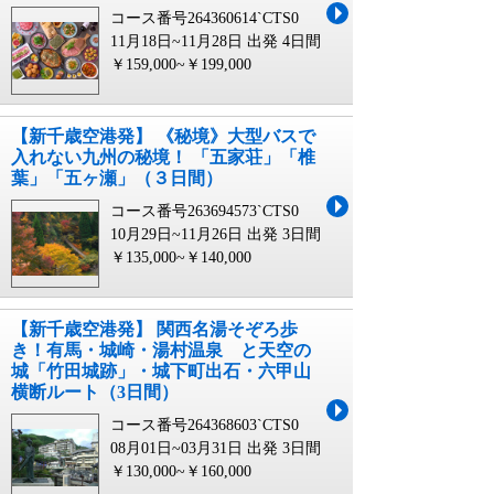
コース番号264360614`CTS0
11月18日~11月28日 出発
4日間
￥159,000~￥199,000
【新千歳空港発】 《秘境》大型バスで
入れない九州の秘境！ 「五家荘」「椎
葉」「五ヶ瀬」（３日間）
コース番号263694573`CTS0
10月29日~11月26日 出発
3日間
￥135,000~￥140,000
【新千歳空港発】 関西名湯そぞろ歩
き！有馬・城崎・湯村温泉 と天空の
城「竹田城跡」・城下町出石・六甲山
横断ルート（3日間）
コース番号264368603`CTS0
08月01日~03月31日 出発
3日間
￥130,000~￥160,000