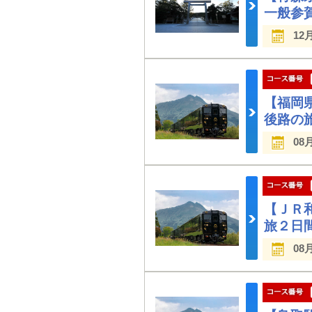
一般参賀
12
【福岡
後路の
08
【ＪＲ
旅２日
08