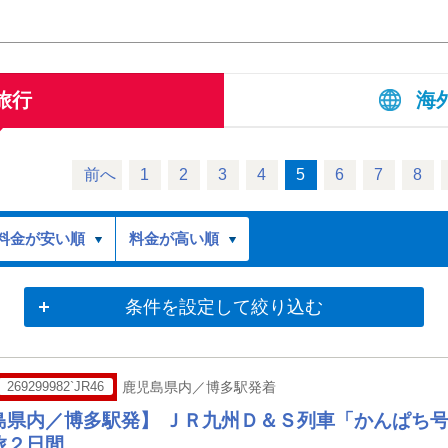
旅行
海
前へ
1
2
3
4
5
6
7
8
料金が安い順
料金が高い順
条件を設定して絞り込む
269299982`JR46
鹿児島県内／博多駅発着
島県内／博多駅発】 ＪＲ九州Ｄ＆Ｓ列車「かんぱち
旅２日間