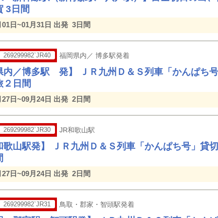
 3日間
月01日~01月31日 出発
3日間
269299982`JR40
福岡県内／ 博多駅発着
県内／博多駅 発】 ＪＲ九州Ｄ＆Ｓ列車「かんぱち
旅２日間
月27日~09月24日 出発
2日間
269299982`JR30
JR和歌山駅
和歌山駅発】 ＪＲ九州Ｄ＆Ｓ列車「かんぱち号」貸
間
月27日~09月24日 出発
2日間
269299982`JR31
鳥取・郡家・智頭駅発着