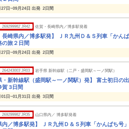
月27日~09月24日 出発
2日間
269299982`JR42
佐賀・長崎県内／博多駅発着
・長崎県内／博多駅発】 ＪＲ九州Ｄ＆Ｓ列車「かん
路の旅２日間
月27日~09月24日 出発
2日間
264243003`JR03
岩手県 新幹線駅（二戸・盛岡駅～一ノ関駅）
県・新幹線駅（盛岡駅～一ノ関駅）発】 富士初日の
賀 3日間
月01日~01月31日 出発
3日間
269299982`JR35
山口県内／ 博多駅発着
県内／博多駅発】 ＪＲ九州Ｄ＆Ｓ列車「かんぱち号