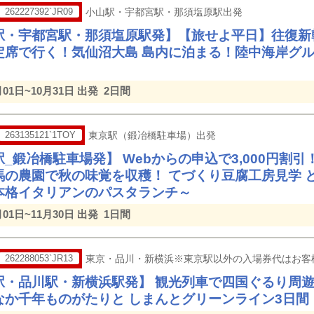
262227392`JR09
小山駅・宇都宮駅・那須塩原駅出発
駅・宇都宮駅・那須塩原駅発】【旅せよ平日】往復新
定席で行く！気仙沼大島 島内に泊まる！陸中海岸グルメ
月01日~10月31日 出発
2日間
263135121`1TOY
東京駅（鍛冶橋駐車場）出発
_鍛冶橋駐車場発】 Webからの申込で3,000円割
馬の農園で秋の味覚を収穫！ てづくり豆腐工房見学 
本格イタリアンのパスタランチ～
月01日~11月30日 出発
1日間
262288053`JR13
東京・品川・新横浜※東京駅以外の入場券代はお客
駅・品川駅・新横浜駅発】 観光列車で四国ぐるり周遊
なか千年ものがたりと しまんとグリーンライン3日間