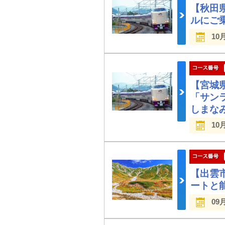
【秋田
ルにご
10
【宮城
「サン
しまな
10
【出雲
ートと
09