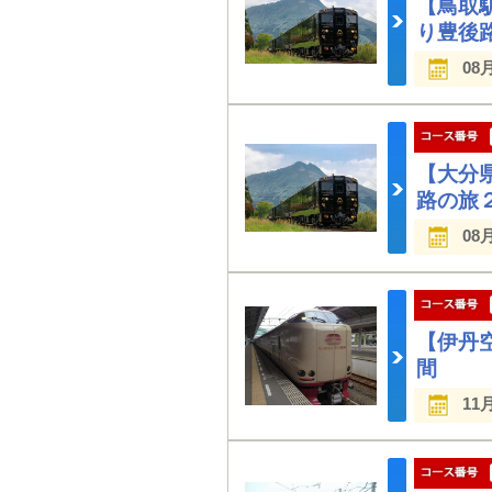
【鳥取
り豊後
08
【大分
路の旅
08
【伊丹
間
11