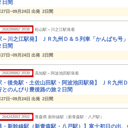
２日間
月27日~09月24日 出発
2日間
269299982`JR38
松山駅～川之江駅発着
駅～川之江駅発】 ＪＲ九州Ｄ＆Ｓ列車「かんぱち号
２日間
月27日~09月24日 出発
2日間
269299982`JR39
高知駅～阿波池田駅発着
駅・後免駅・土佐山田駅・阿波池田駅発】 ＪＲ九州
行とのんびり豊後路の旅２日間
月27日~09月24日 出発
2日間
264243003`JR02
青森県 新幹線駅（新青森駅・八戸駅）
県・新幹線駅（新青森駅・八戸駅）】富士初日の出、