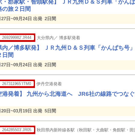
駅・郡家駅・智頭駅発】 ＪＲ九州Ｄ＆Ｓ列車「かん
路の旅２日間
月27日~09月24日 出発
2日間
269299982`JR44
大分県内／ 博多駅発着
県内／博多駅発】 ＪＲ九州Ｄ＆Ｓ列車「かんぱち号
２日間
月27日~09月24日 出発
2日間
267311965`ITM0
伊丹空港発着
空港発着】 九州から北海道へ JR6社の線路でつな
月20日~03月19日 出発
5日間
264285503`JR05
秋田県内新幹線各駅（秋田駅・大曲駅・角館駅・田