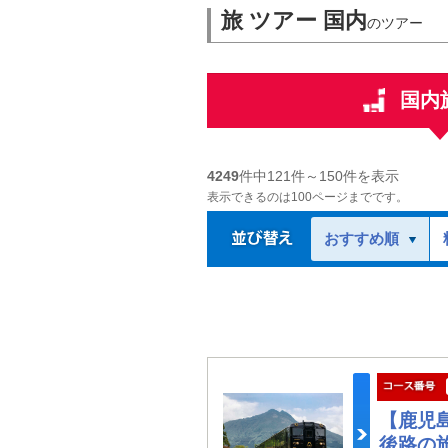
旅 ツアー 国内
のツアー
国内
4249
件中
121
件～
150
件を表示
表示できるのは100ページまでです。
おすすめ順
【鹿児
後路の