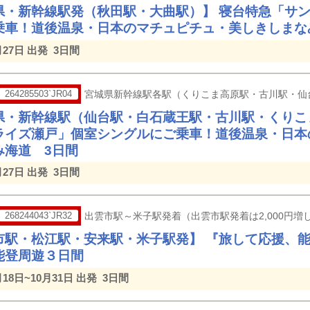
県・新幹線駅発（秋田駅・大曲駅）】 寝台特急「サ
乗車！道後温泉・日本のマチュピチュ・美しきしまな
月27日 出発
3日間
264285503`JR04
宮城県新幹線駅各駅（くりこま高原駅・古川駅・仙
県・新幹線駅（仙台駅・白石蔵王駅・古川駅・くりこ
ライズ瀬戸」個室シングルにご乗車！道後温泉・日本
み海道 3日間
月27日 出発
3日間
268244043`JR32
出雲市駅～米子駅発着（出雲市駅発着は2,000円増し
市駅・松江駅・安来駅・米子駅発】 『旅して応援、
能登周遊３日間
月18日~10月31日 出発
3日間