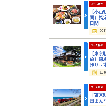
【小山
間）指
日間
09
【東京駅
旅》練
帰り～
10
【東京
国まん