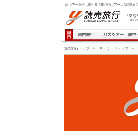
旅 ツアー 国内に関する情報|国内ツアーなら読売旅
読売旅行 「あなたの街から」旅にでる｜Yomiuri T
読売旅行トップ
>
キーワードトップ
>