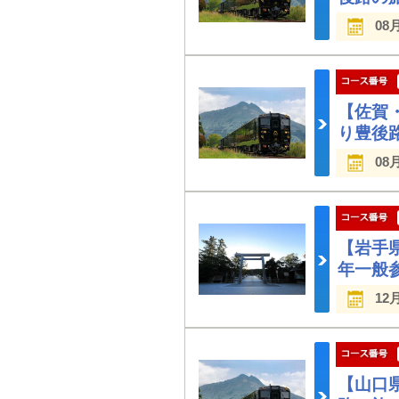
08
【佐賀
り豊後
08
【岩手
年一般参
12
【山口