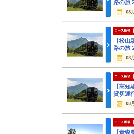
路の旅
08
【松山
路の旅
08
【高知
貸切運
08
【青森