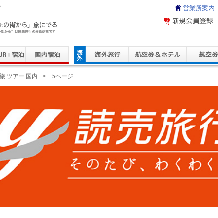
行
営業所案内
ravel Service
旅 ツアー 国内
>
5ページ