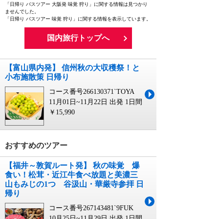
「日帰り バスツアー 大阪発 味覚 狩り」に関する情報は見つかり
ませんでした。
「日帰り バスツアー 味覚 狩り」に関する情報を表示しています。
国内旅行トップへ
【富山県内発】 信州秋の大収穫祭！と
小布施散策 日帰り
コース番号266130371`TOYA
11月01日~11月22日 出発
1日間
￥15,990
おすすめのツアー
【福井～敦賀ルート発】 秋の味覚 爆
食い！松茸・近江牛食べ放題と美濃三
山もみじの1つ 谷汲山・華厳寺参拝 日
帰り
コース番号267143481`9FUK
10月25日~11月29日 出発
1日間