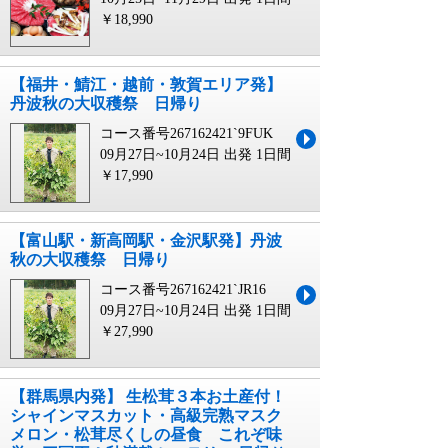
￥18,990
【福井・鯖江・越前・敦賀エリア発】
丹波秋の大収穫祭 日帰り
コース番号267162421`9FUK
09月27日~10月24日 出発
1日間
￥17,990
【富山駅・新高岡駅・金沢駅発】丹波
秋の大収穫祭 日帰り
コース番号267162421`JR16
09月27日~10月24日 出発
1日間
￥27,990
【群馬県内発】 生松茸３本お土産付！
シャインマスカット・高級完熟マスク
メロン・松茸尽くしの昼食 これぞ味