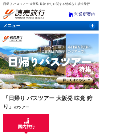
日帰り バスツアー 大阪発 味覚 狩りに関する情報なら読売旅行
営業所案内
メニュー
国内旅行
バスツアー
海外旅行
クルーズ
航空・ＪＲ＋宿泊
航空券＆ホテル
「日帰り バスツアー 大阪発 味覚 狩
り」
のツアー
国内旅行