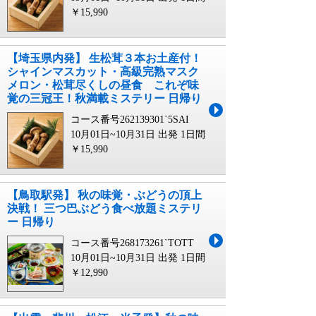
￥15,990
【埼玉県内発】 生松茸３本お土産付！
シャインマスカット・高級完熟マスク
メロン・松茸尽くしの昼食 これぞ味
覚の三冠王！秋満載ミステリー 日帰り
コース番号262139301`5SAI
10月01日~10月31日 出発
1日間
￥15,990
【鳥取駅発】 秋の味覚・ぶどうの頂上
決戦！ 三つ巴ぶどう食べ放題ミステリ
ー 日帰り
コース番号268173261`TOTT
10月01日~10月31日 出発
1日間
￥12,990