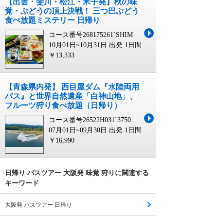
【出雲・斐川・松江・米子発】秋の味
覚・ぶどうの頂上決戦！ 三つ巴ぶどう
食べ放題ミステリー 日帰り
コース番号268175261`SHIM
10月01日~10月31日 出発
1日間
￥13,333
【青森県内発】 西目屋ダム『水陸両用
バス』と世界自然遺産「白神山地」、
フルーツ狩り食べ放題（日帰り）
コース番号26522H031`3750
07月01日~09月30日 出発
1日間
￥16,990
日帰り バスツアー 大阪発 味覚 狩りに関連する
キーワード
大阪発 バスツアー 日帰り