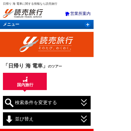
日帰り 海 電車に関する情報なら読売旅行
営業所案内
メニュー
国内旅行
バスツアー
海外旅行
クルーズ
航空・ＪＲ＋宿泊
航空券＆ホテル
「日帰り 海 電車」
のツアー
国内旅行
検索条件を変更する
並び替え