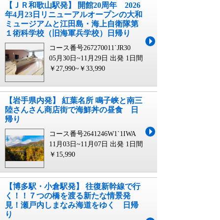
【ＪＲ和歌山駅発】 開館20周年 2026
年4月23日リニューアルオープンの大和
ミュージアムと江田島・海上自衛隊第
１術科学校（旧海軍兵学校）日帰り
コース番号267270011`JR30
05月30日~11月29日 出発
1日間
￥27,990~￥33,990
【岩手県内発】 紅葉名所 鳴子峡と南三
陸さんさん商店街で海鮮丼の昼食 日
帰り
コース番号2641246W1`1IWA
11月03日~11月07日 出発
1日間
￥15,990
【博多駅・小倉駅発】 往復新幹線で行
く！！７つの橋を渡る新たな情景発
見！瀬戸内しまなみ海道をゆく 日帰
り