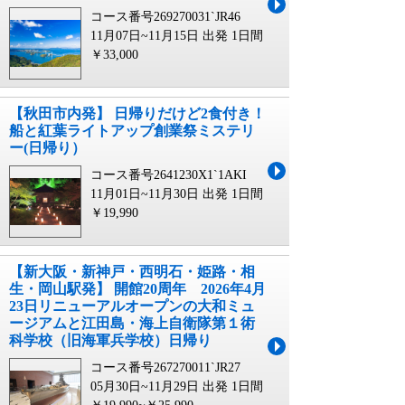
コース番号269270031`JR46
11月07日~11月15日 出発
1日間
￥33,000
【秋田市内発】 日帰りだけど2食付き！
船と紅葉ライトアップ創業祭ミステリ
ー(日帰り）
コース番号2641230X1`1AKI
11月01日~11月30日 出発
1日間
￥19,990
【新大阪・新神戸・西明石・姫路・相
生・岡山駅発】 開館20周年 2026年4月
23日リニューアルオープンの大和ミュ
ージアムと江田島・海上自衛隊第１術
科学校（旧海軍兵学校）日帰り
コース番号267270011`JR27
05月30日~11月29日 出発
1日間