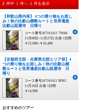
おすすめ順
2
件中
1
件～
2
件を表示
料金が安い順
【和歌山県内発】 4つの乗り物をお楽し
月
日～
み！秋の比叡山横断ルートと世界遺産
料金が高い順
比叡山延暦寺 日帰り
月
日
コース番号267161421`7WAK
11月08日~11月27日 出発
1日間
￥15,990~￥16,490
【京都府北部・兵庫県北部エリア発】4
つの乗り物をお楽しみ！秋の比叡山横
断ルートと世界遺産比叡山延暦寺 日
帰り
コース番号267161421`8FKC
11月16日 出発
1日間
￥14,990
おすすめのツアー