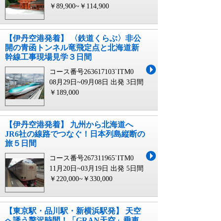
￥89,900~￥114,900
【伊丹空港発着】 〈鉄道くらぶ〉非公
開の青函トンネル竜飛定点と北海道新
幹線工事現場見学３日間
コース番号263617103`ITM0
08月29日~09月08日 出発
3日間
￥189,000
【伊丹空港発着】 九州から北海道へ
JR6社の線路でつなぐ！日本列島縦断の
旅５日間
コース番号267311965`ITM0
11月20日~03月19日 出発
5日間
￥220,000~￥330,000
【東京駅・品川駅・新横浜駅発】 天空
へ誘う贅沢時間！「GRAN天空」乗車