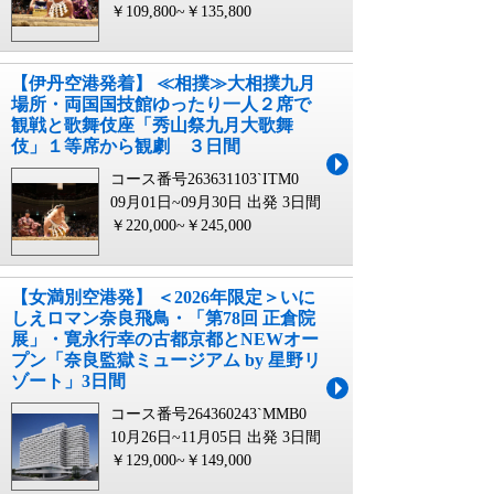
￥109,800~￥135,800
【伊丹空港発着】 ≪相撲≫大相撲九月
場所・両国国技館ゆったり一人２席で
観戦と歌舞伎座「秀山祭九月大歌舞
伎」１等席から観劇 ３日間
コース番号263631103`ITM0
09月01日~09月30日 出発
3日間
￥220,000~￥245,000
【女満別空港発】 ＜2026年限定＞いに
しえロマン奈良飛鳥・「第78回 正倉院
展」・寛永行幸の古都京都とNEWオー
プン「奈良監獄ミュージアム by 星野リ
ゾート」3日間
コース番号264360243`MMB0
10月26日~11月05日 出発
3日間
￥129,000~￥149,000