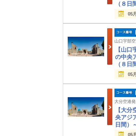
（８日
05
【山口
の中央
（８日
05
【大分
央アジ
日間）
05