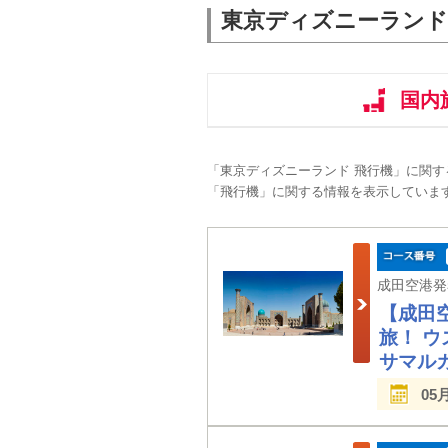
東京ディズニーランド
国内
「東京ディズニーランド 飛行機」に関
「飛行機」に関する情報を表示していま
【成田
旅！ 
サマル
05