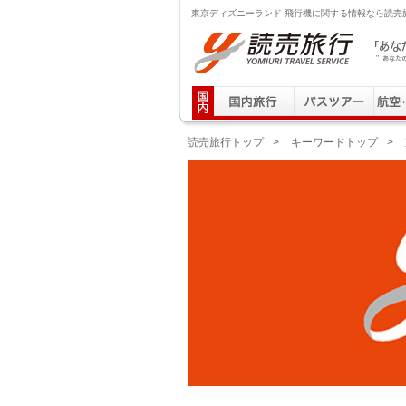
東京ディズニーランド 飛行機に関する情報なら読売
読売旅行 「あなたの街から」旅にでる｜Yomiuri T
読売旅行トップ
>
キーワードトップ
>