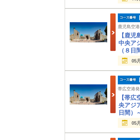
【鹿児
中央ア
（８日
05
【帯広
央アジ
日間）
05