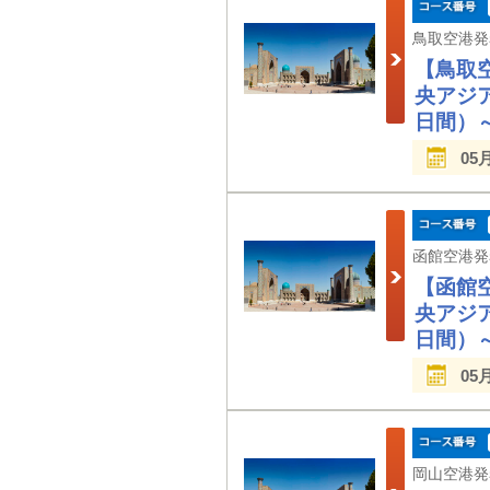
【鳥取
央アジ
日間）
05
【函館
央アジ
日間）
05