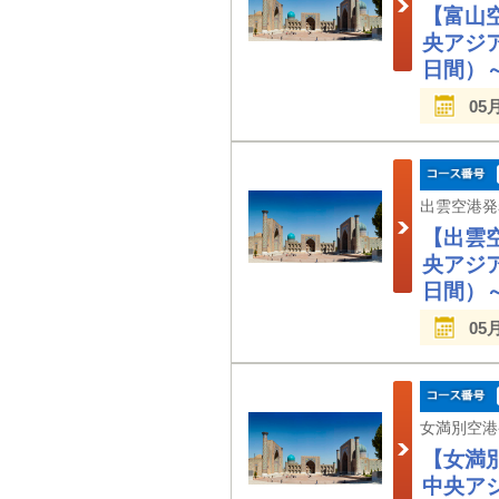
【富山
央アジ
日間）
05
【出雲
央アジ
日間）
05
【女満
中央ア