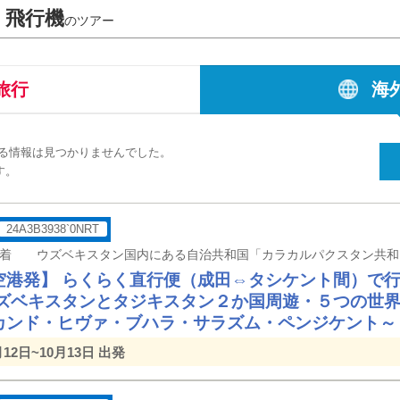
 飛行機
のツアー
旅行
海
する情報は見つかりませんでした。
す。
24A3B3938`0NRT
空港発】 らくらく直行便（成田⇔タシケント間）で
ウズベキスタンとタジキスタン２か国周遊・５つの世
カンド・ヒヴァ・ブハラ・サラズム・ペンジケント～
月12日~10月13日 出発