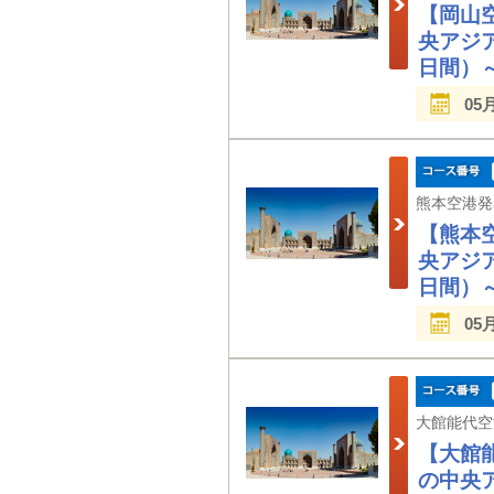
【岡山
央アジ
日間）
05
【熊本
央アジ
日間）
05
【大館
の中央