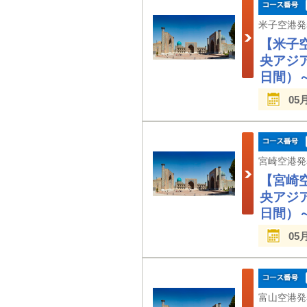
【米子
央アジ
日間）
05
【宮崎
央アジ
日間）
05