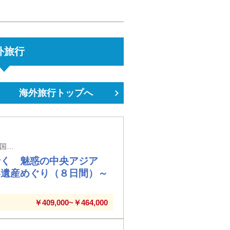
外旅行
海外旅行トップへ
成田空港発着 ウズベキスタン国内にある自治共和国「カラカルパクスタン共和国」も訪れます！
行く 魅惑の中央アジア
界遺産めぐり（８日間）～
￥409,000~￥464,000