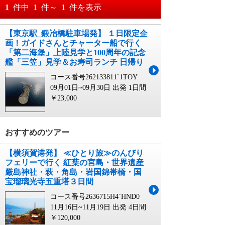
おすすめ順
1
件中
1
件～
1
件を表示
料金が安い順
【東京駅_鍛冶橋駐車場発】 １日限定企
月
日～
画！ガイドさんとチャーター船で行く
料金が高い順
「第二海堡」上陸見学と100周年の記念
月
日
艦「三笠」見学＆お寿司ランチ 日帰り
コース番号262133811`1TOY
09月01日~09月30日 出発
1日間
￥23,000
おすすめのツアー
【横須賀港発】 ≪ひとり旅≫のんびり
フェリーで行く 紅葉の宮島・世界遺産
厳島神社・萩・角島・岩国錦帯橋・国
宝瑠璃光寺五重塔３日間
コース番号2636715H4`HND0
11月16日~11月19日 出発
4日間
￥120,000