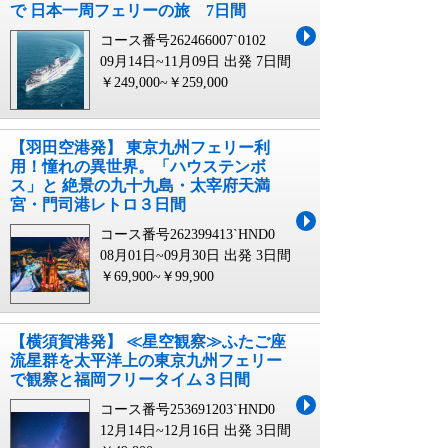
で 日本一周フェリーの旅 7日間
コース番号262466007`0102
09月14日~11月09日 出発
7日間
￥249,000~￥259,000
【羽田空港発】 東京九州フェリー利
用！憧れの異世界。「ハウステンボ
ス」と 絶景の九十九島・太宰府天満
宮・門司港レトロ３日間
コース番号262399413`HND0
08月01日~09月30日 出発
3日間
￥69,900~￥99,900
【横須賀港発】 ≪星空観察≫ふたご座
流星群を太平洋上の東京九州フェリー
で観察と福岡フリータイム３日間
コース番号253691203`HND0
12月14日~12月16日 出発
3日間