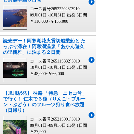
コース番号265222023`3910
09月01日~10月31日 出発
3日間
￥110,000~￥135,000
読売デー！阿寒湖花火貸切船乗船と た
っぷり滞在！阿寒湖温泉「あかん遊久
の里鶴雅」に泊まる２日間
コース番号26511S332`3910
10月01日~10月31日 出発
2日間
￥48,000~￥66,000
【旭川駅発】 往路 「特急 ニセコ号」
で行く！ 仁木で３種（りんご・プルー
ン・ぶどう）のフルーツ狩り食べ放題
（日帰り）
コース番号26521S991`3910
09月01日~09月30日 出発
1日間
￥27,900