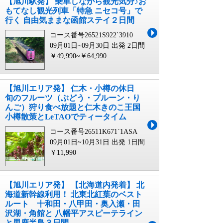
【旭川駅発】 乗車しながら観光気分♪お
もてなし観光列車「特急 ニセコ号」で
行く 自由気ままな函館ステイ２日間
コース番号26521S922`3910
09月01日~09月30日 出発
2日間
￥49,990~￥64,990
【旭川エリア発】 仁木・小樽の休日
旬のフルーツ（ぶどう・プルーン・り
んご）狩り食べ放題と仁木きのこ王国
小樽散策とLeTAOでティータイム
コース番号26511K671`1ASA
09月01日~10月31日 出発
1日間
￥11,990
【旭川エリア発】 【北海道内発着】 北
海道新幹線利用！ 北東北紅葉のベスト
ルート 十和田・八甲田・奥入瀬・田
沢湖・角館と 八幡平アスピーテライン
と男鹿半島３日間