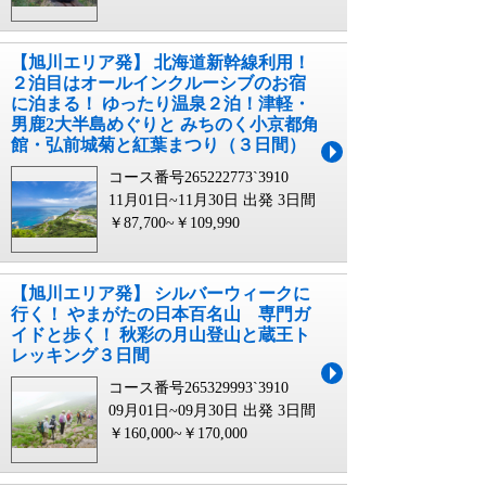
【旭川エリア発】 北海道新幹線利用！
２泊目はオールインクルーシブのお宿
に泊まる！ ゆったり温泉２泊！津軽・
男鹿2大半島めぐりと みちのく小京都角
館・弘前城菊と紅葉まつり（３日間）
コース番号265222773`3910
11月01日~11月30日 出発
3日間
￥87,700~￥109,990
【旭川エリア発】 シルバーウィークに
行く！ やまがたの日本百名山 専門ガ
イドと歩く！ 秋彩の月山登山と蔵王ト
レッキング３日間
コース番号265329993`3910
09月01日~09月30日 出発
3日間
￥160,000~￥170,000