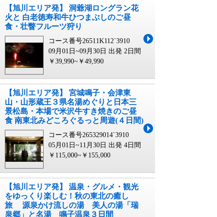
【旭川エリア発】 洞爺湖ロングラン花
火と 白老徳寿和牛ひつまぶしのご昼
食・壮瞥フルーツ狩り
コース番号26511K112`3910
09月01日~09月30日 出発
2日間
￥39,990~￥49,990
【旭川エリア発】 宮城鳴子・会津東
山・山形蔵王３県名湯めぐりと日本三
景松島・本場で米沢牛すき焼きのご昼
食 南東北みどころぐるっと周遊(４日間)
コース番号265329014`3910
05月01日~11月30日 出発
4日間
￥115,000~￥155,000
【旭川エリア発】 温泉・グルメ・観光
をゆっくり楽しむ！秋の東北の癒し
旅 源泉かけ流しの湯 美人の湯「瑞
泉郷」と名湯 鳴子温泉３日間