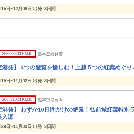
月15日~12月08日 出発
3日間
268333403`KMJ0
熊本空港発着
空港発】 4つの遊覧を愉しむ！上越５つの紅葉めぐり
月15日~11月02日 出発
3日間
269321023`KMJ0
熊本空港発着
空港発】 わずか10日間だけの絶景！弘前城紅葉特別
奥入瀬
月29日~11月03日 出発
3日間