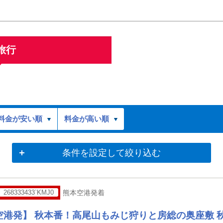
旅行
料金が安い順
料金が高い順
条件を設定して絞り込む
268333433`KMJ0
熊本空港発着
空港発】 秋本番！高尾山もみじ狩りと房総の奥座敷 