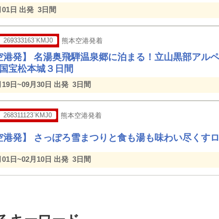
月01日 出発
3日間
269333163`KMJ0
熊本空港発着
空港発】 名湯奥飛騨温泉郷に泊まる！立山黒部アルペ
･国宝松本城３日間
月19日~09月30日 出発
3日間
268311123`KMJ0
熊本空港発着
空港発】 さっぽろ雪まつりと食も湯も味わい尽くす
月01日~02月10日 出発
3日間