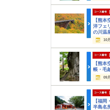
【熊本
洋フェ
の川温
10
【熊本
帳・毛
09
【福岡
半島名