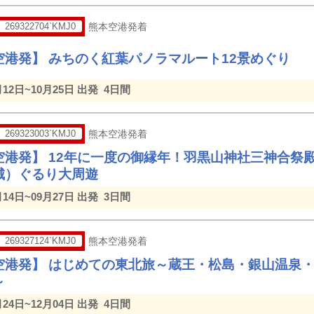
269322704`KMJ0
熊本空港発着
空港発】 みちのく紅葉パノラマルート12景めぐり
月12日~10月25日 出発
4日間
269323003`KMJ0
熊本空港発着
空港発】 12年に一度の御縁年！羽黒山神社三神合祭
城）ぐるり大周遊
月14日~09月27日 出発
3日間
269327124`KMJ0
熊本空港発着
空港発】 はじめての東北旅～蔵王・松島・銀山温泉
～
月24日~12月04日 出発
4日間