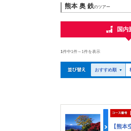
熊本 奥 鉄
のツアー
国内
1
件中
1
件～
1
件を表示
おすすめ順
【熊本