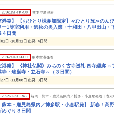
2636115H4`KMJ0
熊本空港発着
空港発】 【おひとり様参加限定】≪ひとり旅≫のん
リー1等室利用・錦秋の奥入瀬・十和田・八甲田山・
泉４日間
月01日~10月31日 出発
4日間
263624763`KMJ0
熊本空港発着
空港発】 《神社仏閣》みちのく古寺巡礼 四寺廻廊 ～
越寺・瑞巌寺・立石寺～（３日間）
月27日~11月08日 出発
3日間
269266923`JR46
福岡・熊本・鹿児島県内／博多・小倉駅発着［表示
・熊本・鹿児島県内／博多駅・小倉駅発】 新春！高
所めぐり３日間