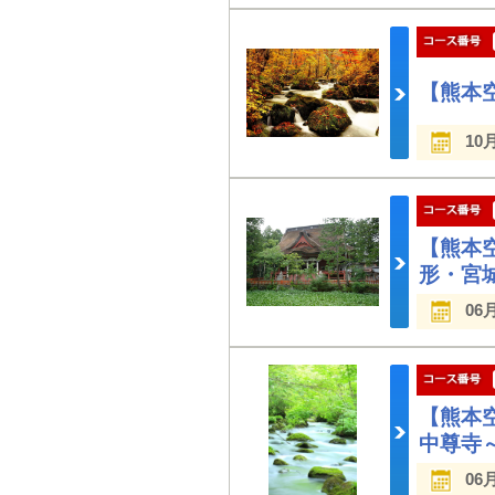
【熊本
10
【熊本
形・宮
06
【熊本
中尊寺
06