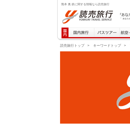
熊本 奥 鉄に関する情報なら読売旅行
読売旅行 「あなたの街から」旅にでる｜Yomiuri T
読売旅行トップ
>
キーワードトップ
>