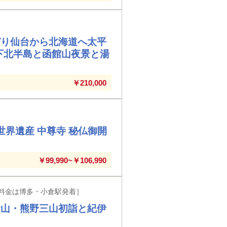
びり仙台から北海道へ太平
下北半島と函館山夜景と湯
￥210,000
世界遺産 中尊寺 秘仏御開
￥99,990~￥106,990
料金は博多・小倉駅発着］
野山・熊野三山初詣と紀伊