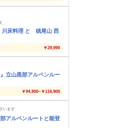
【富山・石川県】富山・新高岡・金沢・小松・加賀温泉駅発着※新高岡~加賀温泉駅発は別途駅への入場券代が必要となります。
川床料理 と 槙尾山 西
￥29,990
登』立山黒部アルペンルー
￥94,900~￥116,900
ざいます
黒部アルペンルートと能登