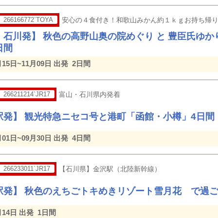
266166772`TOYA
安心の４食付き！和歌山みかん約１ｋｇお持ち帰
・石川発】 秋色の高野山奥の院めぐり と 豊臣氏ゆ
日間
月15日~11月09日 出発
2日間
266211214`JR17
富山・石川県内発着
駅発】 観光特急ニセコ号と港町「函館・小樽」4日間
月01日~09月30日 出発
4日間
266233011`JR17
【石川県】金沢駅（北陸新幹線）
駅発】 秋色のえちごトキめきリゾート雪月花 で過
月14日 出発
1日間