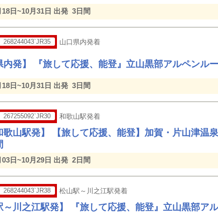
月18日~10月31日 出発
3日間
268244043`JR35
山口県内発着
県内発】 『旅して応援、能登』立山黒部アルペンル
月18日~10月31日 出発
3日間
267255092`JR30
和歌山駅発着
和歌山駅発】 【旅して応援、能登】加賀・片山津温
間
月03日~10月29日 出発
2日間
268244043`JR38
松山駅～川之江駅発着
駅～川之江駅発】 『旅して応援、能登』立山黒部ア