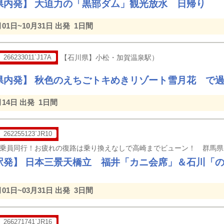
県内発】 大迫力の「黒部ダム」観光放水 日帰り
月01日~10月31日 出発
1日間
266233011`J17A
【石川県】小松・加賀温泉駅）
県内発】 秋色のえちごトキめきリゾート雪月花 で
月14日 出発
1日間
262255123`JR10
駅発】 日本三景天橋立 福井「カニ会席」＆石川「
月01日~03月31日 出発
3日間
266271741`JR16