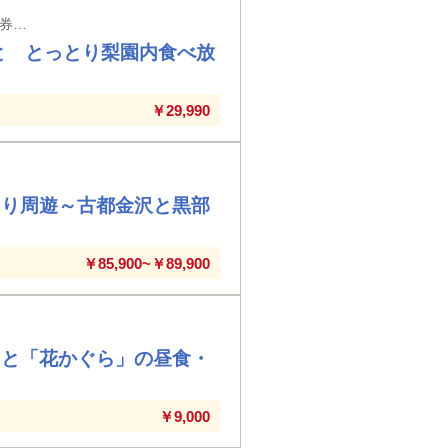
【富山・石川県】富山・新高岡駅・金沢駅発着※新高岡・金沢発は別途駅への入場券代が必要となります。
と とっとり梨園内食べ放
￥29,990
たり周遊～古都金沢と黒部
￥85,900~￥89,900
きと「花かぐら」の昼食・
￥9,000