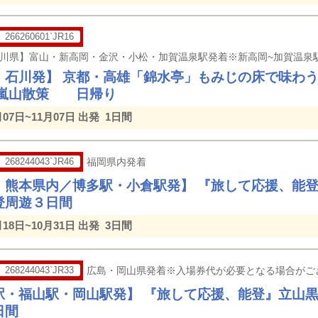
266260601`JR16
・石川発】 京都・高雄「錦水亭」もみじの床で味わう 
・嵐山散策 日帰り
月07日~11月07日 出発
1日間
268244043`JR46
福岡県内発着
・熊本県内／博多駅・小倉駅発】 『旅して応援、能
登周遊３日間
月18日~10月31日 出発
3日間
268244043`JR33
広島・岡山県発着※入場券代が必要となる場合がご
駅・福山駅・岡山駅発】 『旅して応援、能登』立山
日間