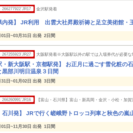
266277922`JR17
金沢駅発着
県内発】 JR利用 出雲大社昇殿祈祷と足立美術館・
月01日~03月31日 出発
2日間
267255923`JR27
大阪駅発着※大阪駅以外の駅では入場券代が必要な
駅・新大阪駅・京都駅発】 お正月に過ごす雪化粧の
と黒部川明日温泉３日間
月31日~01月02日 出発
3日間
266260991`JR16
【富山・石川県】富山・新高岡・金沢・小松・加賀
・石川発】 JRで行く嵯峨野トロッコ列車と秋色の嵐
月01日~11月30日 出発
1日間