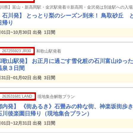
・石川発】 とっとり梨のシーズン到来！ 鳥取砂丘 
日帰り
月01日~10月30日 出発
1日間
267255923`JR30
和歌山駅発着
和歌山駅発】 お正月に過ごす雪化粧の石川富山ゆっ
温泉３日間
月31日~01月02日 出発
3日間
263531681`LAND
現地集合解散プラン
都内発】 《街あるき》石畳みの粋な街、神楽坂街歩
石川後楽園日帰り（現地集合プラン）
月01日~12月31日 出発
1日間