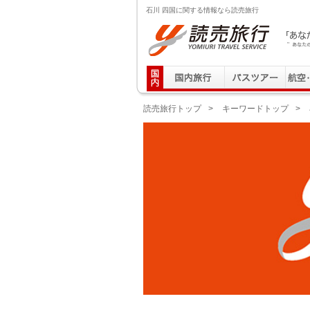
石川 四国に関する情報なら読売旅行
読売旅行 「あなたの街から」旅にでる｜Yomiuri T
読売旅行トップ
>
キーワードトップ
>