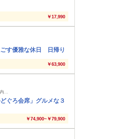
￥17,990
過ごす優雅な休日 日帰り
￥63,900
地元から添乗員同行！お疲れの復路は乗り換えなしで高崎までビューン！ 群馬県内発着 高崎駅発着
のどぐろ会席」グルメな３
￥74,900~￥79,900