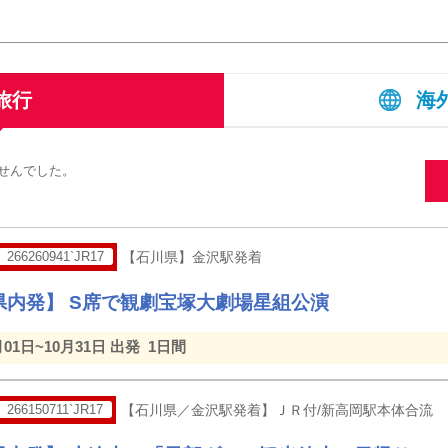
旅行
海
せんでした。
。
266260941`JR17
【石川県】金沢駅発着
県内発】 S席で観劇宝塚大劇場星組公演
月01日~10月31日 出発
1日間
266150711`JR17
【石川県／金沢駅発着】ＪＲ付/新高岡駅本体合流