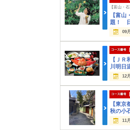
【富山
題！ 
09
【ＪＲ
川明日
12
【東京
秋の小
11