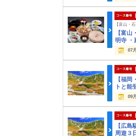
【富山
明寺 
07
【福岡
トと能
09
【広島
周遊３