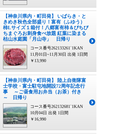
【神奈川県内・町田発】 いばらき・と
きめき秋色全部盛り！富有（ふゆう）
柿Lサイズ１箱付！八郷富有柿＆ぴちぴ
ちまぐろお刺身食べ放題 紅葉に染まる
枯山水庭園「月山寺」 日帰り
コース番号262133261`1KAN
11月01日~11月30日 出発
1日間
￥13,990
【神奈川県内・町田発】 陸上自衛隊富
士学校・富士駐屯地開設72周年記念行
事 ～ご昼食用お弁当（お茶）付き
～ 日帰り
コース番号262132681`1KAN
10月04日 出発
1日間
￥16,990