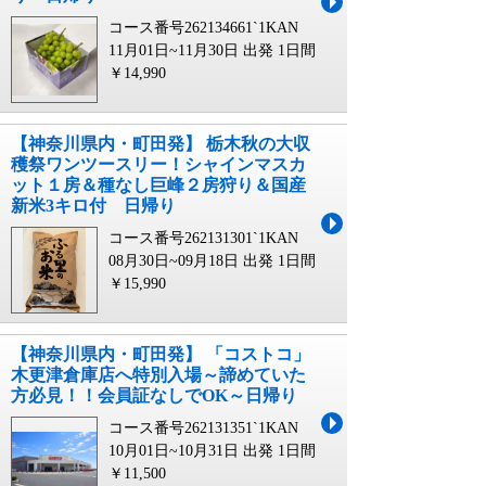
コース番号262134661`1KAN
11月01日~11月30日 出発
1日間
￥14,990
【神奈川県内・町田発】 栃木秋の大収
穫祭ワンツースリー！シャインマスカ
ット１房＆種なし巨峰２房狩り＆国産
新米3キロ付 日帰り
コース番号262131301`1KAN
08月30日~09月18日 出発
1日間
￥15,990
【神奈川県内・町田発】 「コストコ」
木更津倉庫店へ特別入場～諦めていた
方必見！！会員証なしでOK～日帰り
コース番号262131351`1KAN
10月01日~10月31日 出発
1日間
￥11,500