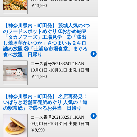
￥13,990
【神奈川県内・町田発】 茨城人気の3つ
のフードスポットめぐり ➀おかめ納豆
「タカノフーズ」工場見学 ②「蔵出
し焼き芋かいつか」さつまいも２キロ
詰め放題 ③「土浦魚市場食堂」まぐろ
食べ放題 日帰り
コース番号262133241`1KAN
10月01日~10月31日 出発
1日間
￥11,990
【神奈川県内・町田発】 名店再発見！
いばらき老舗直売所めぐり 人気の「道
の駅常総」で選べるお弁当 日帰り
コース番号262133251`1KAN
09月01日~10月31日 出発
1日間
￥9,990