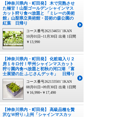
【神奈川県内・町田発】 木で完熟させ
た極甘！山梨ゴールデンシャインマス
カット狩り食べ放題と 「ミレーの美術
館」山梨県立美術館・芸術の森公園の
紅葉 日帰り
コース番号262134651`1KAN
10月01日~11月30日 出発
1日間
￥13,990
【神奈川県内・町田発】 化粧箱入り２
房１キロ付！甲州シャインマスカット
狩り園内食べ放題と初秋の河口湖 「富
士展望の丘 ふじさんデッキ」 日帰り
コース番号262133501`1KAN
08月01日~09月30日 出発
1日間
￥16,990~￥17,490
【神奈川県内・町田発】 高級品種を贅
沢なＷ狩り♪上州「シャインマスカッ