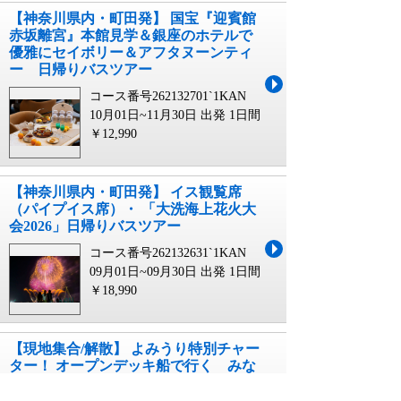
【神奈川県内・町田発】 国宝『迎賓館
赤坂離宮』本館見学＆銀座のホテルで
優雅にセイボリー＆アフタヌーンティ
ー 日帰りバスツアー
コース番号262132701`1KAN
10月01日~11月30日 出発
1日間
￥12,990
【神奈川県内・町田発】 イス観覧席
（パイプイス席）・ 「大洗海上花火大
会2026」日帰りバスツアー
コース番号262132631`1KAN
09月01日~09月30日 出発
1日間
￥18,990
【現地集合/解散】 よみうり特別チャー
ター！ オープンデッキ船で行く みな
とみらい 「横浜サンセット＆夜景ロマ
ンティッククルーズ」 日帰り