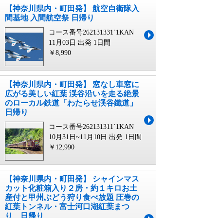
【神奈川県内・町田発】 航空自衛隊入
間基地 入間航空祭 日帰り
コース番号262131331`1KAN
11月03日 出発
1日間
￥8,990
【神奈川県内・町田発】 窓なし車窓に
広がる美しい紅葉 渓谷沿いを走る絶景
のローカル鉄道「わたらせ渓谷鐵道」
日帰り
コース番号262131311`1KAN
10月31日~11月10日 出発
1日間
￥12,990
【神奈川県内・町田発】 シャインマス
カット化粧箱入り２房・約１キロお土
産付と甲州ぶどう狩り食べ放題 圧巻の
紅葉トンネル・富士河口湖紅葉まつ
り 日帰り