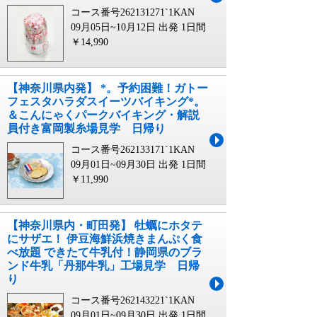
コース番号262131271`1KAN
09月05日~10月12日 出発
1日間
￥14,990
【神奈川県内発】 *。予約困難！ガトー
フェスタハラダスイーツバイキング*。
＆こんにゃくパークバイキング・解説
員付き富岡製糸場見学 日帰り
コース番号262133171`1KAN
09月01日~09月30日 出発
1日間
￥11,990
【神奈川県内・町田発】 牡蠣にホタテ
にサザエ！ 伊豆海鮮浜焼きまんぷく食
べ放題 できたて牛乳付！静岡県のブラ
ンド牛乳「丹那牛乳」工場見学 日帰
り
コース番号262143221`1KAN
09月01日~09月30日 出発
1日間