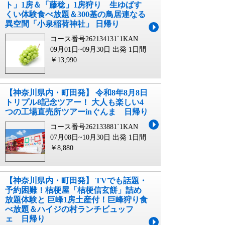
ト」1房＆「藤稔」1房狩り 生ゆばす
くい体験食べ放題＆300基の鳥居連なる
異空間「小泉稲荷神社」 日帰り
コース番号262134131`1KAN
09月01日~09月30日 出発
1日間
￥13,990
【神奈川県内・町田発】 令和8年8月8日
トリプル8記念ツアー！ 大人も楽しい4
つの工場直売所ツアーinぐんま 日帰り
コース番号262133881`1KAN
07月08日~10月30日 出発
1日間
￥8,880
【神奈川県内・町田発】 TVでも話題・
予約困難！桔梗屋「桔梗信玄餅」詰め
放題体験と 巨峰1房土産付！巨峰狩り食
べ放題＆ハイジの村ランチビュッフ
ェ 日帰り