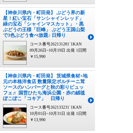
【神奈川県内・町田発】 ぶどう界の新
星！紅い宝石「サンシャインレッド」
緑の宝石「シャインマスカット」・黒
ぶどうの王様「巨峰」 ぶどう王国山梨
で3色ぶどう食べ放題♪ 日帰り
コース番号262131281`1KAN
09月26日~10月19日 出発
1日間
￥15,990
【神奈川県内・町田発】 茨城県食材×地
元の本格洋食店 数量限定ポルチーニ茸
ソースのハンバーグと秋の彩りビュッ
フェ♬ 国営ひたち海浜公園・赤の絨毯
ぽこぽこ「コキア」 日帰り
コース番号262133231`1KAN
10月01日~10月31日 出発
1日間
￥13,990