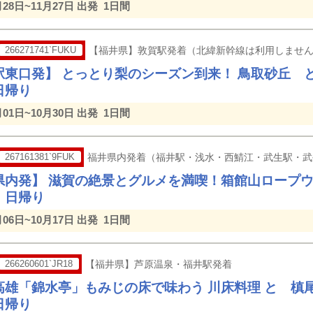
月28日~11月27日 出発
1日間
266271741`FUKU
【福井県】敦賀駅発着（北緯新幹線は利用しませ
駅東口発】 とっとり梨のシーズン到来！ 鳥取砂丘 
日帰り
月01日~10月30日 出発
1日間
267161381`9FUK
福井県内発着（福井駅・浅水・西鯖江・武生駅・武
県内発】 滋賀の絶景とグルメを満喫！箱館山ロープ
 日帰り
月06日~10月17日 出発
1日間
266260601`JR18
【福井県】芦原温泉・福井駅発着
高雄「錦水亭」もみじの床で味わう 川床料理 と 槙尾
帰り