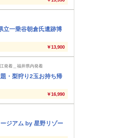
井県立一乗谷朝倉氏遺跡博
￥13,900
江発着＿福井県内発着
題・梨狩り2玉お持ち帰
￥16,990
ジアム by 星野リゾー