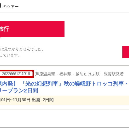
り
のツアー
旅行
報は見つかりませんでした。
しています。
262266612`JR18
芦原温泉駅・福井駅・越前たけふ駅・敦賀駅発着
県内発】 「光の幻想列車」秋の嵯峨野トロッコ列車
リープラン2日間
月01日~11月30日 出発
2日間