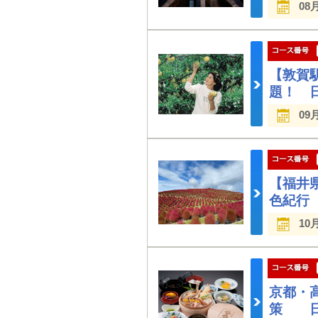
08
【敦賀
題！ 
09
【福井
色紀行
10
京都・
策 日