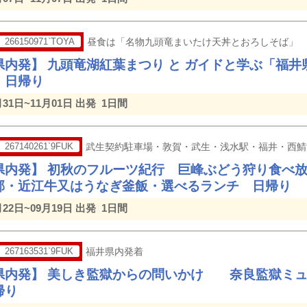
266150971`TOYA
昼食は「名物九頭竜まいたけ天丼とおろしそば」
県内発】 九頭竜湖紅葉まつり と ガイドと学ぶ「福
 日帰り
月31日~11月01日 出発
1日間
267140261`9FUK
武生契約駐車場・敦賀・武生・浅水駅・福井・西鯖
県内発】 初秋のフルーツ紀行 巨峰ぶどう狩り食べ放
郡・近江牛又はうなぎ釜飯・選べるランチ 日帰り
月22日~09月19日 出発
1日間
267163531`9FUK
福井県内発着
県内発】 美しき監獄からの問いかけ 奈良監獄ミュー
帰り