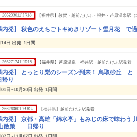
266233011`JR18
【福井県】敦賀・越前たけふ・福井・芦原温泉駅（
県内発】 秋色のえちごトキめきリゾート雪月花 で
月14日 出発
1日間
266271741`JR18
【福井県】芦原温泉・福井駅・越前たけふ駅発着
県内発】 とっとり梨のシーズン到来！ 鳥取砂丘 と
日帰り
月01日~10月30日 出発
1日間
266260601`FUKU
【福井県】越前たけふ駅発着
県内発】 京都・高雄「錦水亭」もみじの床で味わう 川
嵐山散策 日帰り
月07日~11月07日 出発
1日間