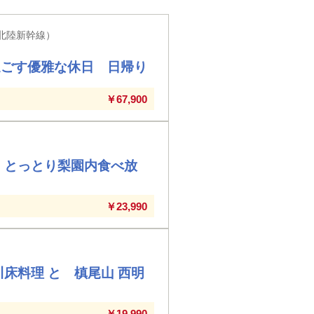
北陸新幹線）
過ごす優雅な休日 日帰り
￥67,900
 とっとり梨園内食べ放
￥23,990
床料理 と 槙尾山 西明
￥19,990