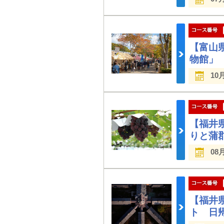
【富山
物館」
10
【福井
りと蒲
08
【福井
ト 日