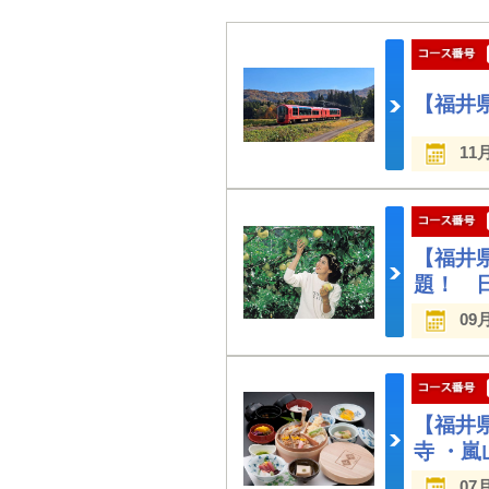
【福井
11
【福井
題！ 
09
【福井
寺 ・
07