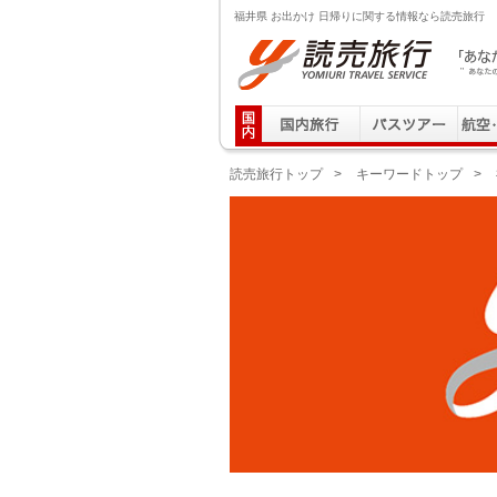
福井県 お出かけ 日帰りに関する情報なら読売旅行
読売旅行 「あなたの街から」旅にでる｜Yomiuri T
読売旅行トップ
>
キーワードトップ
>