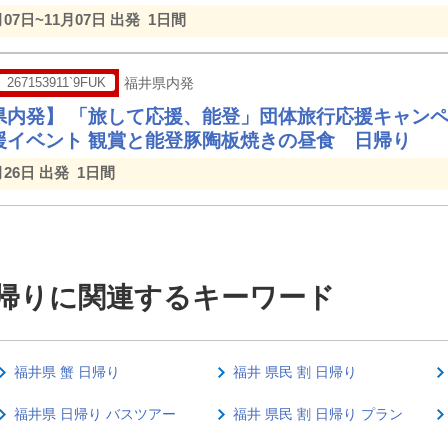
月07日~11月07日 出発
1日間
267153911`9FUK
福井県内発
県内発】 「旅して応援、能登」団体旅行応援キャン
援イベント 観賞と能登豚陶板焼きの昼食 日帰り
月26日 出発
1日間
日帰りに関連するキーワード
福井県 蟹 日帰り
福井 県民 割 日帰り
福井県 日帰り バスツアー
福井 県民 割 日帰り プラン