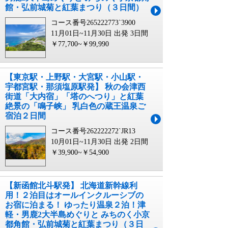
館・弘前城菊と紅葉まつり（３日間）
コース番号265222773`3900
11月01日~11月30日 出発
3日間
￥77,700~￥99,990
【東京駅・上野駅・大宮駅・小山駅・
宇都宮駅・那須塩原駅発】 秋の会津西
街道「大内宿」「塔のへつり」と紅葉
絶景の「鳴子峡」 乳白色の蔵王温泉ご
宿泊２日間
コース番号262222272`JR13
10月01日~11月30日 出発
2日間
￥39,900~￥54,900
【新函館北斗駅発】 北海道新幹線利
用！２泊目はオールインクルーシブの
お宿に泊まる！ ゆったり温泉２泊！津
軽・男鹿2大半島めぐりと みちのく小京
都角館・弘前城菊と紅葉まつり（３日