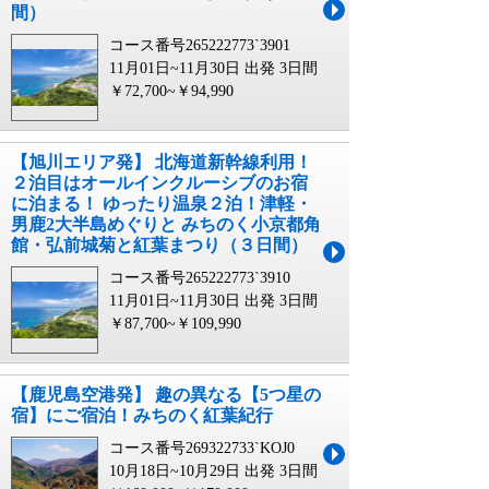
間）
コース番号265222773`3901
11月01日~11月30日 出発
3日間
￥72,700~￥94,990
【旭川エリア発】 北海道新幹線利用！
２泊目はオールインクルーシブのお宿
に泊まる！ ゆったり温泉２泊！津軽・
男鹿2大半島めぐりと みちのく小京都角
館・弘前城菊と紅葉まつり（３日間）
コース番号265222773`3910
11月01日~11月30日 出発
3日間
￥87,700~￥109,990
【鹿児島空港発】 趣の異なる【5つ星の
宿】にご宿泊！みちのく紅葉紀行
コース番号269322733`KOJ0
10月18日~10月29日 出発
3日間