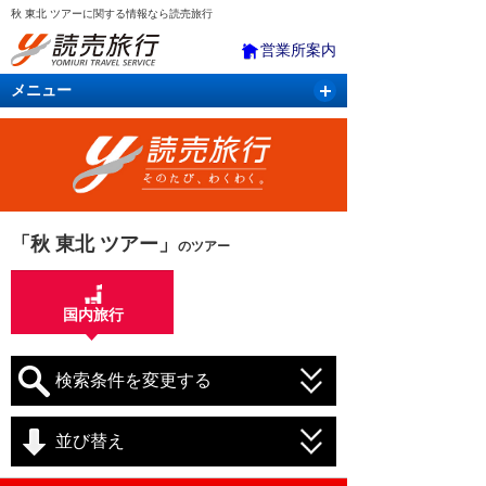
秋 東北 ツアーに関する情報なら読売旅行
営業所案内
メニュー
国内旅行
バスツアー
海外旅行
クルーズ
航空・ＪＲ＋宿泊
航空券＆ホテル
「秋 東北 ツアー」
のツアー
国内旅行
検索条件を変更する
並び替え