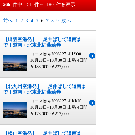
おすすめ順
266
件中
151
件～
180
件を表示
料金が安い順
月
日～
前へ
1
2
3
4
5
6
7
8
9
次へ
料金が高い順
月
日
【出雲空港発】 一足伸ばして道南ま
で！道南・北東北紅葉絵巻
コース番号269322714`IZO0
10月28日~10月30日 出発
4日間
￥188,000~￥223,000
【北九州空港発】 一足伸ばして道南ま
で！道南・北東北紅葉絵巻
コース番号269322714`KKJ0
10月28日~10月30日 出発
4日間
￥178,000~￥213,000
【松山空港発】 一足伸ばして道南ま