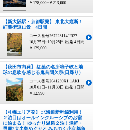
￥178,000~￥213,000
【新大阪駅・京都駅発】 東北大縦断！
紅葉街道11景 4日間
コース番号267223114`JR27
10月25日~10月28日 出発
4日間
￥129,000
【秋田市内発】 紅葉の名所鳴子峡と地
球の息吹を感じる鬼首間欠泉(日帰り）
コース番号2641239X1`1AKI
10月01日~11月30日 出発
1日間
￥12,990
【札幌エリア発】 北海道新幹線利用！
２泊目はオールインクルーシブのお宿
に泊まる！ ゆったり温泉２泊！津軽・
男鹿2大半島めぐりと みちのく小京都角