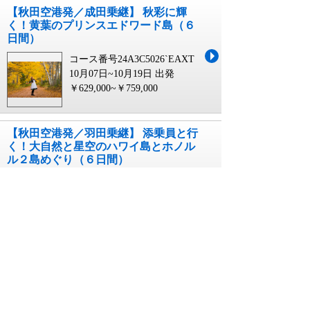
【秋田空港発／成田乗継】 秋彩に輝
く！黄葉のプリンスエドワード島（６
日間）
コース番号24A3C5026`EAXT
10月07日~10月19日 出発
￥629,000~￥759,000
【秋田空港発／羽田乗継】 添乗員と行
く！大自然と星空のハワイ島とホノル
ル２島めぐり（６日間）
コース番号24A3E4636`EAXT
05月13日~10月21日 出発
￥529,000~￥669,000
秋田 県民割 延長に関連するキーワード
秋田 県民 割 日帰り