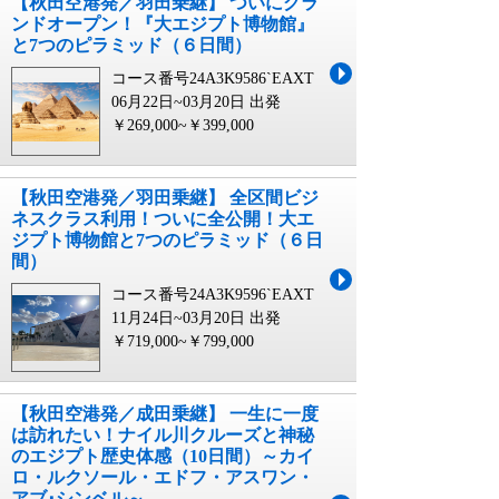
【秋田空港発／羽田乗継】 ついにグラ
ンドオープン！『大エジプト博物館』
と7つのピラミッド（６日間）
コース番号24A3K9586`EAXT
06月22日~03月20日 出発
￥269,000~￥399,000
【秋田空港発／羽田乗継】 全区間ビジ
ネスクラス利用！ついに全公開！大エ
ジプト博物館と7つのピラミッド（６日
間）
コース番号24A3K9596`EAXT
11月24日~03月20日 出発
￥719,000~￥799,000
【秋田空港発／成田乗継】 一生に一度
は訪れたい！ナイル川クルーズと神秘
のエジプト歴史体感（10日間）～カイ
ロ・ルクソール・エドフ・アスワン・
アブ･シンベル～