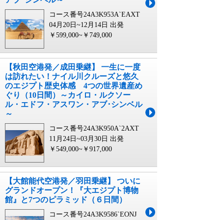
コース番号24A3K953A`EAXT
04月20日~12月14日 出発
￥599,000~￥749,000
【秋田空港発／成田乗継】 一生に一度
は訪れたい！ナイル川クルーズと悠久
のエジプト歴史体感 4つの世界遺産め
ぐり（10日間）～カイロ・ルクソー
ル・エドフ・アスワン・アブ･シンベル
～
コース番号24A3K950A`2AXT
11月24日~03月30日 出発
￥549,000~￥917,000
【大館能代空港発／羽田乗継】 ついに
グランドオープン！『大エジプト博物
館』と7つのピラミッド（６日間）
コース番号24A3K9586`EONJ