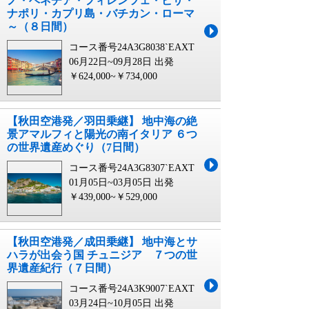
ノ・ベネチア・フィレンツェ・ピサ・
ナポリ・カプリ島・バチカン・ローマ
～（８日間）
コース番号24A3G8038`EAXT
06月22日~09月28日 出発
￥624,000~￥734,000
【秋田空港発／羽田乗継】 地中海の絶
景アマルフィと陽光の南イタリア ６つ
の世界遺産めぐり（7日間）
コース番号24A3G8307`EAXT
01月05日~03月05日 出発
￥439,000~￥529,000
【秋田空港発／成田乗継】 地中海とサ
ハラが出会う国 チュニジア ７つの世
界遺産紀行（７日間）
コース番号24A3K9007`EAXT
03月24日~10月05日 出発