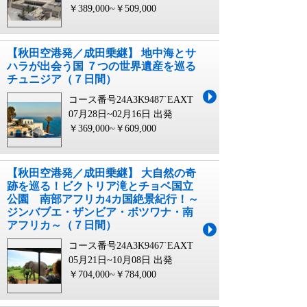
￥389,000~￥509,000
【秋田空港発／成田乗継】 地中海とサ
ハラが出会う国 ７つの世界遺産を巡る
チュニジア（７日間）
コース番号24A3K9487`EAXT
07月28日~02月16日 出発
￥369,000~￥609,000
【秋田空港発／成田乗継】 大自然の奇
跡を巡る！ビクトリア滝とチョベ国立
公園 南部アフリカ4カ国絶景紀行！～
ジンバブエ・ザンビア・ボツワナ・南
アフリカ～（７日間）
コース番号24A3K9467`EAXT
05月21日~10月08日 出発
￥704,000~￥784,000