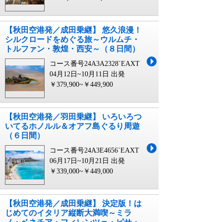
【秋田空港発／成田乗継】 悠久浪漫！
シルクロードをめぐる旅～ウルムチ・
トルファン・敦煌・西安～（８日間）
コース番号24A3A2328`EAXT
04月12日~10月11日 出発
￥379,900~￥449,900
【秋田空港発／羽田乗継】 いろいろつ
いてるホノルル＆オアフ島ぐるり周遊
（６日間）
コース番号24A3E4656`EAXT
06月17日~10月21日 出発
￥339,000~￥449,000
【秋田空港発／成田乗継】 決定版！は
じめてのイタリア縦断大満喫～ミラ