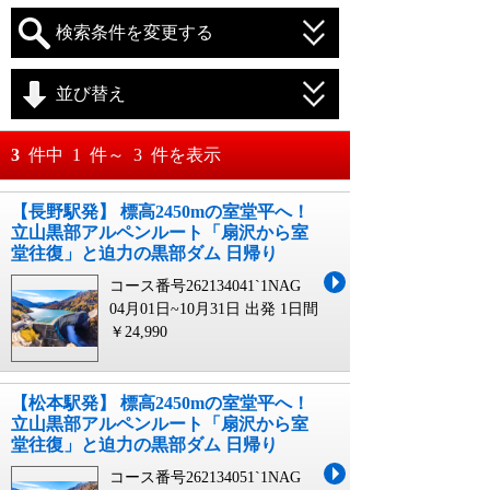
検索条件を変更する
並び替え
おすすめ順
3
件中
1
件～
3
件を表示
料金が安い順
【長野駅発】 標高2450mの室堂平へ！
月
日～
立山黒部アルペンルート「扇沢から室
料金が高い順
堂往復」と迫力の黒部ダム 日帰り
月
日
コース番号262134041`1NAG
04月01日~10月31日 出発
1日間
￥24,990
【松本駅発】 標高2450mの室堂平へ！
立山黒部アルペンルート「扇沢から室
堂往復」と迫力の黒部ダム 日帰り
コース番号262134051`1NAG