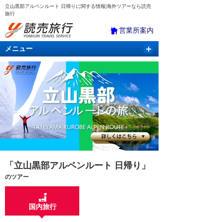
立山黒部アルペンルート 日帰りに関する情報|海外ツアーなら読売
旅行
営業所案内
メニュー
国内旅行
バスツアー
海外旅行
クルーズ
航空・ＪＲ＋宿泊
航空券＆ホテル
「立山黒部アルペンルート 日帰り」
のツアー
国内旅行