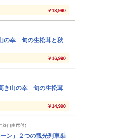
￥13,990
山の幸 旬の生松茸と秋
￥16,990
高き山の幸 旬の生松茸
￥14,990
幹線自由席付）
ペーン」２つの観光列車乗