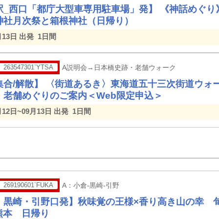
駅_西口「都庁大型車専用駐車場」発】 《神話めぐり
神社月次祭と箱根神社（日帰り）
月13日 出発
1日間
263547301`YTSA
A説明会→日本橋史跡・老舗ウォーク
集合/解散】 〈街道あるき〉東海道五十三次街道ウォ
・老舗めぐりのご案内＜Web限定申込＞
月12日~09月13日 出発
1日間
269190601`FUKA
A：小倉-黒崎-引野
・黒崎・引野口発】秋味覚の王様×香り高き山の幸 
o熊本 日帰り