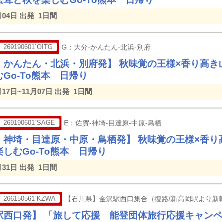
月04日 出発
1日間
269190601`OITG
G：大分-かんたん-北浜-別府
・かんたん・北浜・別府発】 秋味覚の王様×香り高き
Go-To熊本 日帰り
月17日~11月07日 出発
1日間
269190601`SAGE
E：佐賀-神埼-目達原-中原-鳥栖
・神埼・目達原・中原・鳥栖発】 秋味覚の王様×香り
しむGo-To熊本 日帰り
月31日 出発
1日間
266150561`KZWA
【石川県】金沢駅西口集合（復路/新高岡駅より新
駅西口発】 「旅して応援 能登団体旅行応援キャン