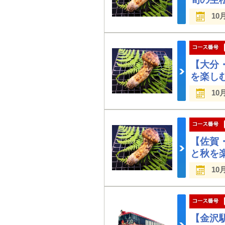
10
【大分
を楽しむ
10
【佐賀
と秋を楽
10
【金沢