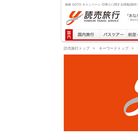
箱根 GOTO キャンペーン 日帰りに関する情報|国
読売旅行 「あなたの街から」旅にでる｜Yomiuri T
読売旅行トップ
>
キーワードトップ
>