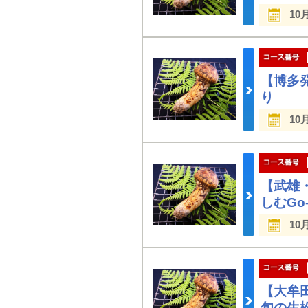
10
【博多
り
10
【武雄
しむGo
10
【大牟
旬の生松