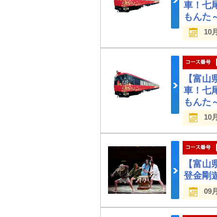
車！七
もんた
10
【富山
車！七
もんた
10
【富山
登金剛
09