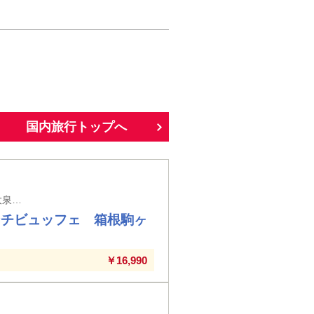
国内旅行トップへ
【群馬県】高崎・藤岡・新桐生・伊勢崎・渋川・前橋・安中・富岡・BTおおた・大泉・館林
ンチビュッフェ 箱根駒ヶ
￥16,990