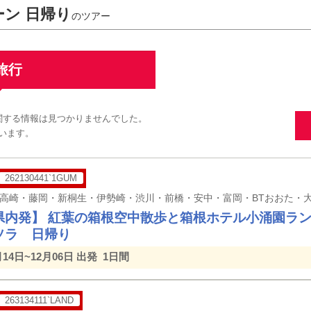
ーン 日帰り
のツアー
旅行
に関する情報は見つかりませんでした。
います。
262130441`1GUM
県内発】 紅葉の箱根空中散歩と箱根ホテル小涌園ラ
ソラ 日帰り
月14日~12月06日 出発
1日間
263134111`LAND