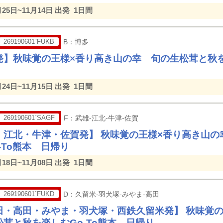
月25日~11月14日 出発
1日間
269190601`FUKB
B：博多
発】秋味覚の王様×香り高き山の幸 旬の生松茸と秋を
月24日~11月15日 出発
1日間
269190601`SAGF
F：武雄-江北-牛津-佐賀
・江北・牛津・佐賀発】 秋味覚の王様×香り高き山の
-To熊本 日帰り
月18日~11月08日 出発
1日間
269190601`FUKD
D：久留米-羽犬塚-みやま-高田
田・高田・みやま・羽犬塚・西鉄久留米発】 秋味覚
茸と秋を楽しむGo-To熊本 日帰り