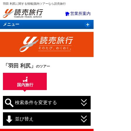
羽田 利尻に関する情報|国内ツアーなら読売旅行
営業所案内
メニュー
国内旅行
バスツアー
海外旅行
クルーズ
航空・ＪＲ＋宿泊
航空券＆ホテル
「羽田 利尻」
のツアー
国内旅行
検索条件を変更する
並び替え