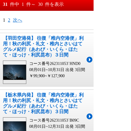
おすすめ順
31
件中
1
件～
30
件を表示
料金が安い順
月
日～
1
2
次へ
料金が高い順
月
日
【羽田空港発】 往復「稚内空港便」利
用！秋の利尻・礼文・稚内とさいはて
グルメ紀行（あわび・いくら・ほた
て・ほっけ・利尻昆布）３日間
コース番号262311053`HND0
08月01日~10月31日 出発
3日間
￥99,900~￥127,900
【栃木県内発】 往復「稚内空港便」利
用！秋の利尻・礼文・稚内とさいはて
グルメ紀行（あわび・いくら・ほた
て・ほっけ・利尻昆布）３日間
コース番号262311053`B09C
08月01日~12月31日 出発
3日間