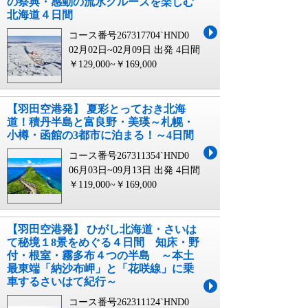
の祭典・感動の流氷クルーズを楽しむ
北海道４日間
コース番号267317704`HND0
02月02日~02月09日 出発
4日間
￥129,000~￥169,000
【羽田空港発】 夏彩とっておき北海
道！積丹半島と富良野・美瑛～札幌・
小樽・函館の3都市に泊まる！～4日間
コース番号267311354`HND0
06月03日~09月13日 出発
4日間
￥119,000~￥169,000
【羽田空港発】 ひがし北海道・さいは
て秘境１8景をめぐる４日間 知床・野
付・根室・霧多布４つの半島 ～本土
最東端「納沙布岬」と「花咲線」に乗
車するさいはて紀行～
コース番号262311124`HND0