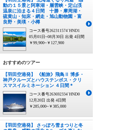
動の１５景と阿寒湖・層雲峡・定山渓
温泉に泊まる４日間 十勝・摩周湖・
硫黄山・知床・網走・旭山動物園・富
良野・美瑛・小樽
コース番号262311574`HND1
05月01日~08月30日 出発
4日間
￥99,900~￥127,900
おすすめのツアー
【羽田空港発】 《船旅》飛鳥Ⅱ 博多・
神戸クルーズとハウステンボス・クリ
スマスイルミネーション ４日間＊
コース番号263692334`HND0
12月20日 出発
4日間
￥285,000~￥385,000
【羽田空港発】 さっぽろ雪まつりと冬