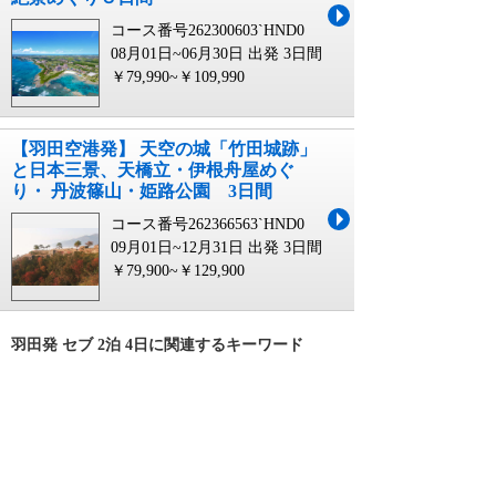
コース番号262300603`HND0
08月01日~06月30日 出発
3日間
￥79,990~￥109,990
【羽田空港発】 天空の城「竹田城跡」
と日本三景、天橋立・伊根舟屋めぐ
り・ 丹波篠山・姫路公園 3日間
コース番号262366563`HND0
09月01日~12月31日 出発
3日間
￥79,900~￥129,900
羽田発 セブ 2泊 4日に関連するキーワード
羽田発 セブ 3泊4日
羽田発 ハナ 2泊 4日
羽田発 スパ 2泊 4日