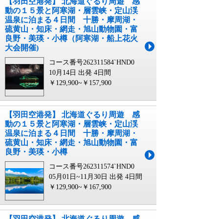
【羽田空港発】 北海道ぐるり周遊 感
動の１５景と阿寒湖・層雲峡・定山渓
温泉に泊まる４日間 十勝・摩周湖・
硫黄山・知床・網走・旭山動物園・富
良野・美瑛・小樽（阿寒湖・船上花火
大会開催)
コース番号262311584`HND0
10月14日 出発
4日間
￥129,900~￥157,900
【羽田空港発】 北海道ぐるり周遊 感
動の１５景と阿寒湖・層雲峡・定山渓
温泉に泊まる４日間 十勝・摩周湖・
硫黄山・知床・網走・旭山動物園・富
良野・美瑛・小樽
コース番号262311574`HND0
05月01日~11月30日 出発
4日間
￥129,900~￥167,900
【羽田空港発】 北海道ぐるり周遊 感