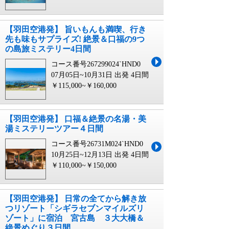
【羽田空港発】 旨いもんも満喫、行き
先も味もサプライズ! 絶景＆口福の9つ
の島旅ミステリー4日間
コース番号267299024`HND0
07月05日~10月31日 出発
4日間
￥115,000~￥160,000
【羽田空港発】 口福＆絶景の名湯・美
湯ミステリーツアー４日間
コース番号26731M024`HND0
10月25日~12月13日 出発
4日間
￥110,000~￥150,000
【羽田空港発】 日常の全てから解き放
つリゾート「シギラセブンマイルズリ
ゾート」に宿泊 宮古島 ３大大橋＆
絶景めぐり３日間