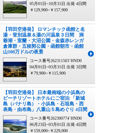
05月01日~10月31日 出発
4日間
￥129,900~￥157,900
【羽田空港発】 ロマンチック函館と名
湯・登別温泉＆湯の川温泉３日間 洞
爺湖・室蘭・大沼公園・金森赤レンガ
倉庫群・五稜郭公園・函館朝市・函館
山100万ドルの夜景
コース番号262311503`HND0
04月01日~03月31日 出発
3日間
￥79,900~￥115,900
【羽田空港発】 日本最南端の小浜島の
ビーチリゾートホテルにご宿泊 「新城
島（パナリ島）・小浜島・石垣島・西
表島・由布島」八重山５島めぐり 4日間
コース番号262300774`HND0
06月23日~03月01日 出発
4日間
￥159,000~￥229,000