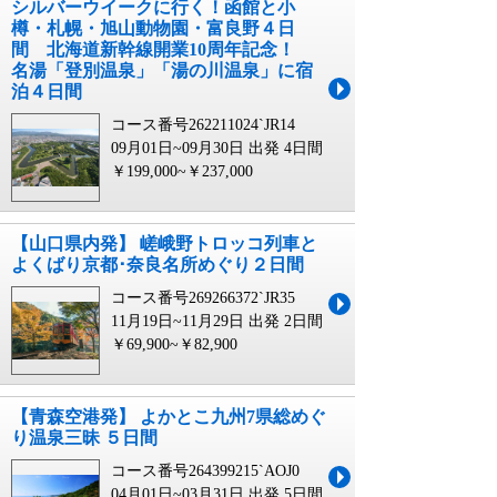
シルバーウイークに行く！函館と小
樽・札幌・旭山動物園・富良野４日
間 北海道新幹線開業10周年記念！
名湯「登別温泉」「湯の川温泉」に宿
泊４日間
コース番号262211024`JR14
09月01日~09月30日 出発
4日間
￥199,000~￥237,000
【山口県内発】 嵯峨野トロッコ列車と
よくばり京都･奈良名所めぐり２日間
コース番号269266372`JR35
11月19日~11月29日 出発
2日間
￥69,900~￥82,900
【青森空港発】 よかとこ九州7県総めぐ
り温泉三昧 ５日間
コース番号264399215`AOJ0
04月01日~03月31日 出発
5日間