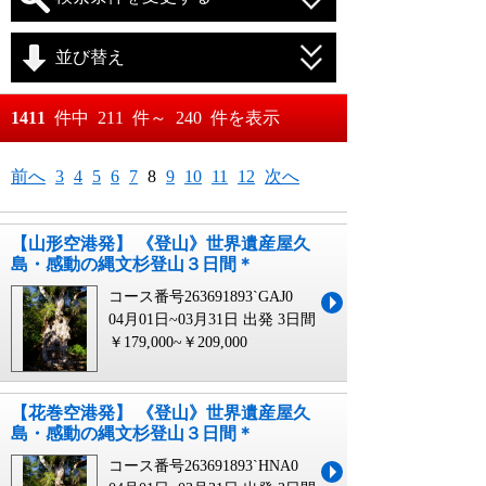
並び替え
おすすめ順
1411
件中
211
件～
240
件を表示
料金が安い順
月
日～
前へ
3
4
5
6
7
8
9
10
11
12
次へ
料金が高い順
月
日
【山形空港発】 《登山》世界遺産屋久
島・感動の縄文杉登山３日間＊
コース番号263691893`GAJ0
04月01日~03月31日 出発
3日間
￥179,000~￥209,000
【花巻空港発】 《登山》世界遺産屋久
島・感動の縄文杉登山３日間＊
コース番号263691893`HNA0