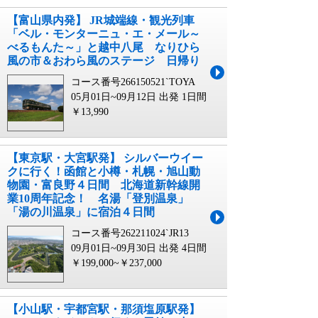
【富山県内発】 JR城端線・観光列車
「ベル・モンターニュ・エ・メール～
べるもんた～」と越中八尾 なりひら
風の市＆おわら風のステージ 日帰り
コース番号266150521`TOYA
05月01日~09月12日 出発
1日間
￥13,990
【東京駅・大宮駅発】 シルバーウイー
クに行く！函館と小樽・札幌・旭山動
物園・富良野４日間 北海道新幹線開
業10周年記念！ 名湯「登別温泉」
「湯の川温泉」に宿泊４日間
コース番号262211024`JR13
09月01日~09月30日 出発
4日間
￥199,000~￥237,000
【小山駅・宇都宮駅・那須塩原駅発】