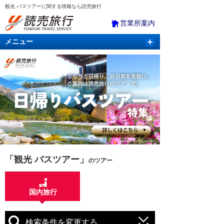
観光 バスツアーに関する情報なら読売旅行
営業所案内
メニュー
国内旅行
バスツアー
海外旅行
クルーズ
航空・ＪＲ＋宿泊
航空券＆ホテル
「観光 バスツアー」
のツアー
国内旅行
検索条件を変更する