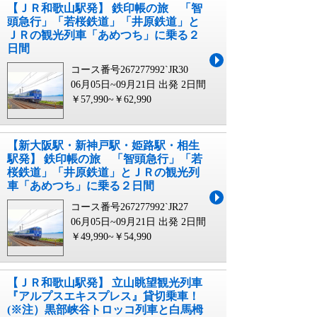
【ＪＲ和歌山駅発】 鉄印帳の旅 「智
頭急行」「若桜鉄道」「井原鉄道」と
ＪＲの観光列車「あめつち」に乗る２
日間
コース番号267277992`JR30
06月05日~09月21日 出発
2日間
￥57,990~￥62,990
【新大阪駅・新神戸駅・姫路駅・相生
駅発】 鉄印帳の旅 「智頭急行」「若
桜鉄道」「井原鉄道」とＪＲの観光列
車「あめつち」に乗る２日間
コース番号267277992`JR27
06月05日~09月21日 出発
2日間
￥49,990~￥54,990
【ＪＲ和歌山駅発】 立山眺望観光列車
『アルプスエキスプレス』貸切乗車！
(※注）黒部峡谷トロッコ列車と白馬栂