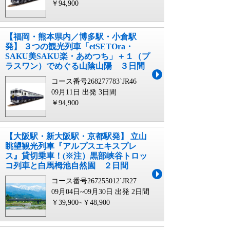
￥94,900
【福岡・熊本県内／博多駅・小倉駅
発】 ３つの観光列車「etSETOra・
SAKU美SAKU楽・あめつち」＋１（プ
ラスワン）でめぐる山陰山陽 ３日間
コース番号268277783`JR46
09月11日 出発
3日間
￥94,900
【大阪駅・新大阪駅・京都駅発】 立山
眺望観光列車『アルプスエキスプレ
ス』貸切乗車！(※注）黒部峡谷トロッ
コ列車と白馬栂池自然園 ２日間
コース番号267255012`JR27
09月04日~09月30日 出発
2日間
￥39,900~￥48,900