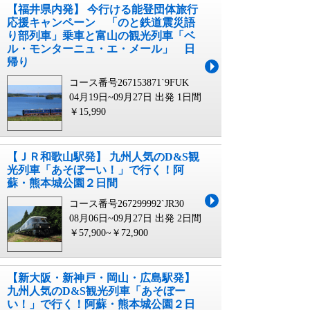
【福井県内発】 今行ける能登団体旅行
応援キャンペーン 「のと鉄道震災語
り部列車」乗車と富山の観光列車「ベ
ル・モンターニュ・エ・メール」 日
帰り
コース番号267153871`9FUK
04月19日~09月27日 出発
1日間
￥15,990
【ＪＲ和歌山駅発】 九州人気のD&S観
光列車「あそぼーい！」で行く！阿
蘇・熊本城公園２日間
コース番号267299992`JR30
08月06日~09月27日 出発
2日間
￥57,900~￥72,900
【新大阪・新神戸・岡山・広島駅発】
九州人気のD&S観光列車「あそぼー
い！」で行く！阿蘇・熊本城公園２日