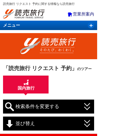
読売旅行 リクエスト 予約に関する情報なら読売旅行
営業所案内
メニュー
国内旅行
バスツアー
海外旅行
クルーズ
航空・ＪＲ＋宿泊
航空券＆ホテル
「読売旅行 リクエスト 予約」
のツアー
国内旅行
検索条件を変更する
並び替え