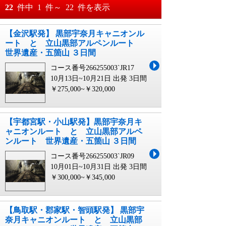
おすすめ順
22
件中
1
件～
22
件を表示
料金が安い順
【金沢駅発】 黒部宇奈月キャニオンル
月
日～
ート と 立山黒部アルペンルート
料金が高い順
世界遺産・五箇山 ３日間
月
日
コース番号266255003`JR17
10月13日~10月21日 出発
3日間
￥275,000~￥320,000
【宇都宮駅・小山駅発】黒部宇奈月キ
ャニオンルート と 立山黒部アルペ
ンルート 世界遺産・五箇山 ３日間
コース番号266255003`JR09
10月01日~10月31日 出発
3日間
￥300,000~￥345,000
【鳥取駅・郡家駅・智頭駅発】 黒部宇
奈月キャニオンルート と 立山黒部