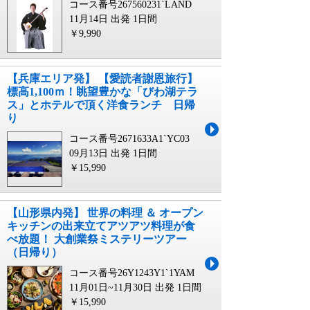
コース番号267560231`LAND
11月14日 出発
1日間
￥9,990
【兵庫エリア発】 【愛読者謝恩旅行】
標高1,100ｍ！眺望豊かな「びわ湖テラ
ス」とホテルで頂く洋食ランチ 日帰
り
コース番号2671633A1`YC03
09月13日 出発
1日間
￥15,990
【山形県内発】 世界の料理 ＆ オープン
キッチンの出来立てアツアツ料理が食
べ放題！ 大創業祭ミステリーツアー
（日帰り）
コース番号26Y1243Y1`1YAM
11月01日~11月30日 出発
1日間
￥15,990