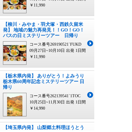
￥11,990
【柳川・みやま・羽犬塚・西鉄久留米
発】 地域の魅力再発見！！GO！GO！
バスの日ミステリーツアー 日帰り
コース番号269190521`FUKD
09月27日~10月10日 出発
1日間
￥11,990
【栃木県内発】 ありがとう！よみうり
栃木県60周年記念ミステリーツアー 日
帰り
コース番号262139541`1TOC
10月25日~11月30日 出発
1日間
￥14,990
【埼玉県内発】 山梨郷土料理ほうとう