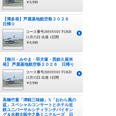
￥9,990
【博多発】芦屋基地航空祭２０２６
日帰り
コース番号269193101`FUKB
11月15日 出発
1日間
￥8,990
【柳川・みやま・羽犬塚・西鉄久留米
発】 芦屋基地航空祭２０２６ 日帰り
コース番号269193101`FUKD
11月15日 出発
1日間
￥9,990
高橋竹童「津軽三味線」X「おわら風の
盆」スペシャルコンサートとホテル近
鉄ユニバーサルシティランチバイキン
グ＆水都大阪中之島ミニクルーズ 日