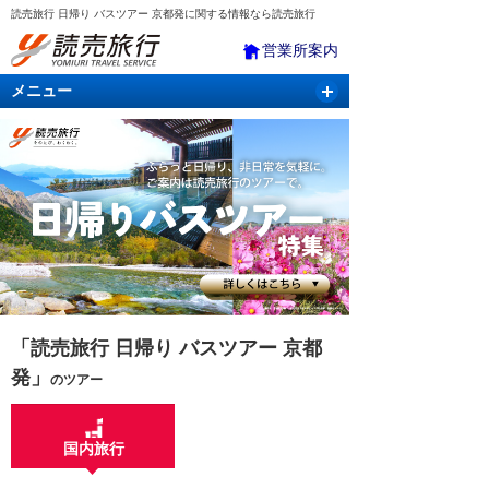
読売旅行 日帰り バスツアー 京都発に関する情報なら読売旅行
営業所案内
メニュー
国内旅行
バスツアー
海外旅行
クルーズ
航空・ＪＲ＋宿泊
航空券＆ホテル
「読売旅行 日帰り バスツアー 京都
発」
のツアー
国内旅行