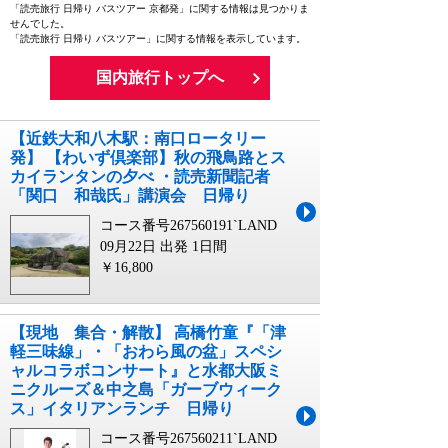
「読売旅行 日帰り バスツアー 京都発」に関する情報は見つかりま
せんでした。
「読売旅行 日帰り バスツアー」に関する情報を表示しています。
国内旅行トップへ
【近鉄大和八木駅：南口ロータリー
発】 【わいず倶楽部】秋の飛鳥路とス
カイランタンの夕べ ・読売新聞記者
「関口 和哉氏」講演会 日帰り
コース番号267560191`LAND
09月22日 出発
1日間
￥16,800
【現地 集合・解散】 高橋竹童『「津
軽三味線」・「おわら風の盆」スペシ
ャルコラボコンサート』と水都大阪ミ
ニクルーズ＆中之島「ガーブウィーク
ス」イタリアンランチ 日帰り
コース番号267560211`LAND