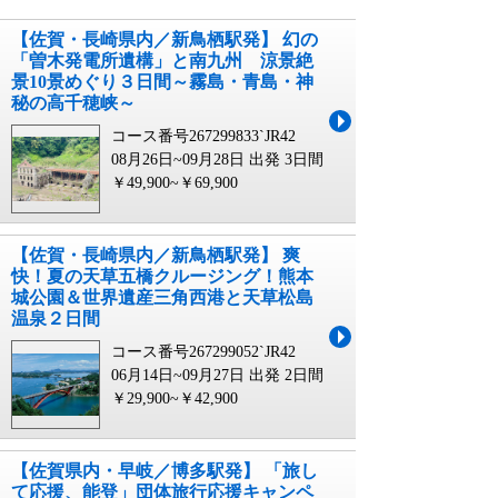
【佐賀・長崎県内／新鳥栖駅発】 幻の
「曽木発電所遺構」と南九州 涼景絶
景10景めぐり３日間～霧島・青島・神
秘の高千穂峡～
コース番号267299833`JR42
08月26日~09月28日 出発
3日間
￥49,900~￥69,900
【佐賀・長崎県内／新鳥栖駅発】 爽
快！夏の天草五橋クルージング！熊本
城公園＆世界遺産三角西港と天草松島
温泉２日間
コース番号267299052`JR42
06月14日~09月27日 出発
2日間
￥29,900~￥42,900
【佐賀県内・早岐／博多駅発】 「旅し
て応援、能登」団体旅行応援キャンペ