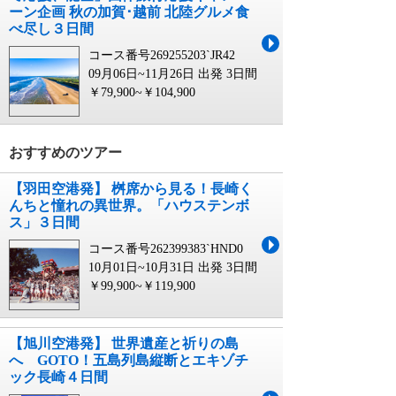
ーン企画 秋の加賀･越前 北陸グルメ食
べ尽し３日間
コース番号269255203`JR42
09月06日~11月26日 出発
3日間
￥79,900~￥104,900
おすすめのツアー
【羽田空港発】 桝席から見る！長崎く
んちと憧れの異世界。「ハウステンボ
ス」３日間
コース番号262399383`HND0
10月01日~10月31日 出発
3日間
￥99,900~￥119,900
【旭川空港発】 世界遺産と祈りの島
へ GOTO！五島列島縦断とエキゾチ
ック長崎４日間