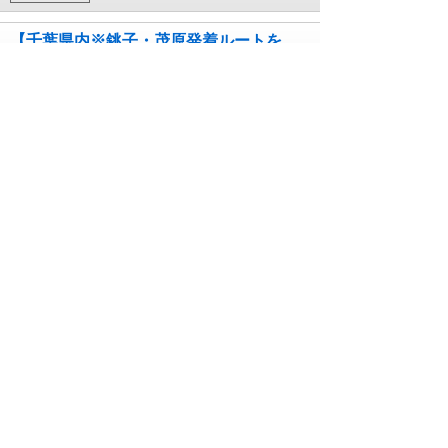
【千葉県内※銚子・茂原発着ルートを
除く発】 贅沢ダブルフルーツ！ 希少品
種「甲斐乙女」ぶどう狩り＆りんご詰
め放題 紅葉に染まる名瀑「吹割の
滝」 日帰り
コース番号262134141`1CHI
10月01日~11月30日 出発
1日間
￥15,990
【埼玉県内発】 贅沢ダブルフルーツ！
希少品種「甲斐乙女」ぶどう狩り＆り
んご詰め放題 紅葉に染まる名瀑「吹
割の滝」 日帰り
コース番号262134141`1SAI
10月01日~11月30日 出発
1日間
￥14,990