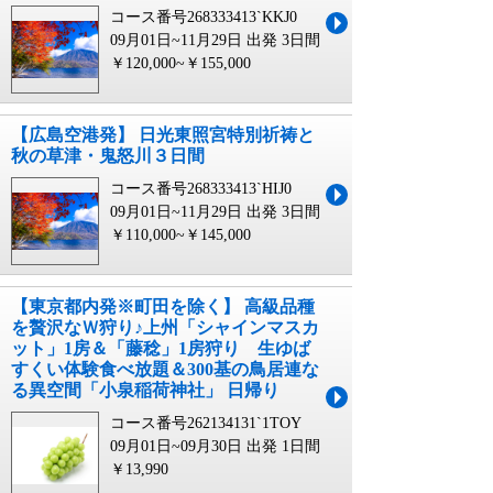
コース番号268333413`KKJ0
09月01日~11月29日 出発
3日間
￥120,000~￥155,000
【広島空港発】 日光東照宮特別祈祷と
秋の草津・鬼怒川３日間
コース番号268333413`HIJ0
09月01日~11月29日 出発
3日間
￥110,000~￥145,000
【東京都内発※町田を除く】 高級品種
を贅沢なＷ狩り♪上州「シャインマスカ
ット」1房＆「藤稔」1房狩り 生ゆば
すくい体験食べ放題＆300基の鳥居連な
る異空間「小泉稲荷神社」 日帰り
コース番号262134131`1TOY
09月01日~09月30日 出発
1日間
￥13,990