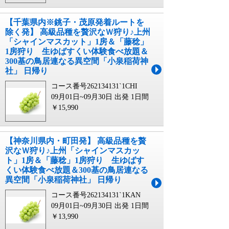
【千葉県内※銚子・茂原発着ルートを
除く発】 高級品種を贅沢なＷ狩り♪上州
「シャインマスカット」1房＆「藤稔」
1房狩り 生ゆばすくい体験食べ放題＆
300基の鳥居連なる異空間「小泉稲荷神
社」 日帰り
コース番号262134131`1CHI
09月01日~09月30日 出発
1日間
￥15,990
【神奈川県内・町田発】 高級品種を贅
沢なＷ狩り♪上州「シャインマスカッ
ト」1房＆「藤稔」1房狩り 生ゆばす
くい体験食べ放題＆300基の鳥居連なる
異空間「小泉稲荷神社」 日帰り
コース番号262134131`1KAN
09月01日~09月30日 出発
1日間
￥13,990