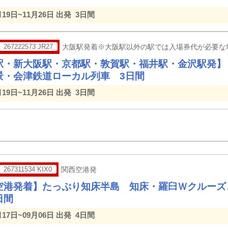
月19日~11月26日 出発
3日間
267222573`JR27
大阪駅発着※大阪駅以外の駅では入場券代が必要な
駅・新大阪駅・京都駅・敦賀駅・福井駅・金沢駅発】
景・会津鉄道ローカル列車 3日間
月19日~11月26日 出発
3日間
267311534`KIX0
関西空港発
空港発着】たっぷり知床半島 知床・羅臼Ｗクルーズ
日間
月17日~09月06日 出発
4日間