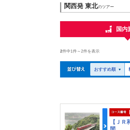
関西発 東北
のツアー
国内
2
件中
1
件～
2
件を表示
おすすめ順
【ＪＲ
間