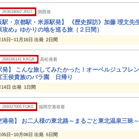
263634692`JR27
関西発
阪駅・京都駅・米原駅発】 《歴史探訪》加藤 理文先
原攻め』ゆかりの地を巡る旅（２日間）
月15日~11月16日 出発
2日間
268166141`KAGA
高松発着
駅発】 こんな旅してみたかった！オーベルジュフレ
宮王侯貴族のバラ園 日帰り
月14日 出発
1日間
269327005`FUK0
福岡空港発着
空港発】 お二人様の東北路～まるごと東北温泉三昧
月05日~10月06日 出発
5日間