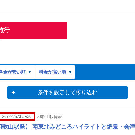
旅行
料金が安い順
料金が高い順
条件を設定して絞り込む
267222573`JR30
和歌山駅発着
和歌山駅発】 南東北みどころハイライトと絶景・会津