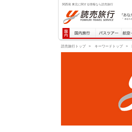
関西発 東北に関する情報なら読売旅行
読売旅行 「あなたの街から」旅にでる｜Yomiuri T
読売旅行トップ
>
キーワードトップ
>