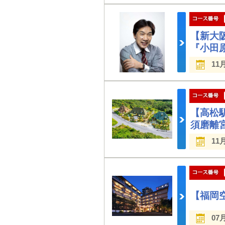
【新大
『小田
11
【高松
須磨離
11
【福岡
07