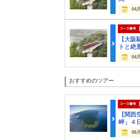
04
【大阪
トと絶
04
おすすめのツアー
【関西
岬」４
06