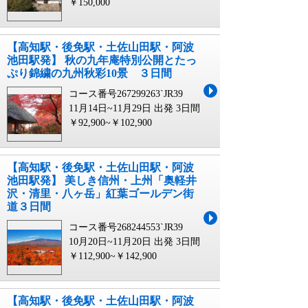
￥150,000
【高知駅・後免駅・土佐山田駅・阿波
池田駅発】 秋の九年庵特別公開とたっ
ぷり錦繍の九州秋彩10景 ３日間
コース番号267299263`JR39
11月14日~11月29日 出発
3日間
￥92,900~￥102,900
【高知駅・後免駅・土佐山田駅・阿波
池田駅発】 美しき信州・上州「奥軽井
沢・清里・八ヶ岳」紅葉ゴールデン街
道３日間
コース番号268244553`JR39
10月20日~11月20日 出発
3日間
￥112,900~￥142,900
【高知駅・後免駅・土佐山田駅・阿波