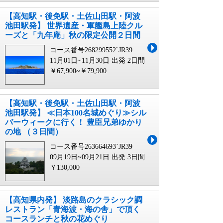
【高知駅・後免駅・土佐山田駅・阿波
池田駅発】 世界遺産・軍艦島上陸クル
ーズと「九年庵」秋の限定公開２日間
コース番号268299552`JR39
11月01日~11月30日 出発
2日間
￥67,900~￥79,900
【高知駅・後免駅・土佐山田駅・阿波
池田駅発】 ≪日本100名城めぐり≫シル
バーウィークに行く！ 豊臣兄弟ゆかり
の地 （３日間）
コース番号263664693`JR39
09月19日~09月21日 出発
3日間
￥130,000
【高知県内発】 淡路島のクラシック調
レストラン「青海波・海の舎」で頂く
コースランチと秋の花めぐり