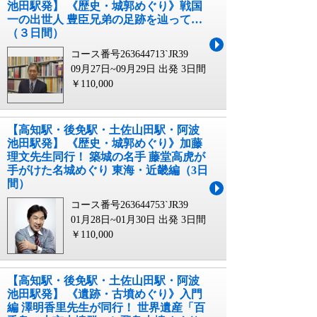
池田駅発】 《歴史・城郭めぐり》戦国
一の出世人 豊臣兄弟の足跡を辿って…
（３日間）
コース番号263644713`JR39
09月27日~09月29日 出発
3日間
￥110,000
【高知駅・後免駅・土佐山田駅・阿波
池田駅発】 《歴史・城郭めぐり》加藤
理文先生同行！ 築城の名手 藤堂高虎が
手がけた名城めぐり 東海・近畿編（3日
間）
コース番号263644753`JR39
01月28日~01月30日 出発
3日間
￥110,000
【高知駅・後免駅・土佐山田駅・阿波
池田駅発】 《遺跡・古墳めぐり》入門
編 澤明香里先生が同行！ 世界遺産「百