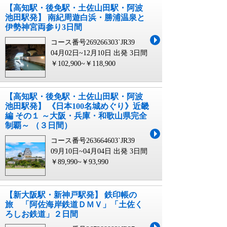
【高知駅・後免駅・土佐山田駅・阿波
池田駅発】 南紀周遊白浜・勝浦温泉と
伊勢神宮両参り3日間
コース番号269266303`JR39
04月02日~12月10日 出発
3日間
￥102,900~￥118,900
【高知駅・後免駅・土佐山田駅・阿波
池田駅発】 《日本100名城めぐり》近畿
編 その１ ～大阪・兵庫・和歌山県完全
制覇～ （３日間）
コース番号263664603`JR39
09月10日~04月04日 出発
3日間
￥89,990~￥93,990
【新大阪駅・新神戸駅発】 鉄印帳の
旅 「阿佐海岸鉄道ＤＭＶ」「土佐く
ろしお鉄道」２日間