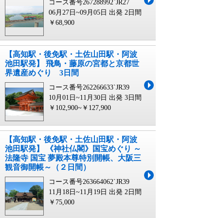
コース番号267288992`JR27
06月27日~09月05日 出発
2日間
￥68,900
【高知駅・後免駅・土佐山田駅・阿波
池田駅発】 飛鳥・藤原の宮都と京都世
界遺産めぐり 3日間
コース番号262266633`JR39
10月01日~11月30日 出発
3日間
￥102,900~￥127,900
【高知駅・後免駅・土佐山田駅・阿波
池田駅発】 《神社仏閣》国宝めぐり ～
法隆寺 国宝 夢殿本尊特別開帳、大阪三
観音御開帳～（２日間）
コース番号263664062`JR39
11月18日~11月19日 出発
2日間
￥75,000