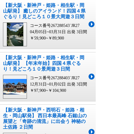
【新大阪・新神戸・姫路・相生駅・岡
山駅発】 癒しのアイランド！四国４県
ぐるり！見どころ１０景大周遊３日間
コース番号267288543`JR27
04月05日~03月31日 出発
3日間
￥59,900~￥89,900
【新大阪・新神戸・姫路・相生駅・岡
山駅発】 【年末年始】四国４県ぐる
り！見どころ１０景周遊３日間
コース番号267288403`JR27
12月31日~01月02日 出発
3日間
￥97,900~￥104,900
【新大阪・新神戸・西明石・姫路・相
生・岡山駅発】 西日本最高峰 石鎚山の
展望と「奇跡の清流」に出会う 神秘の
土佐路 ２日間