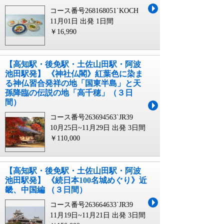
コース番号268168051`KOCH
11月01日 出発
1日間
￥16,990
【高知駅・後免駅・土佐山田駅・阿波
池田駅発】 《神社仏閣》紅葉色に染ま
る神仏習合発祥の地「国東半島」と天
孫降臨の伝説の地「高千穂」（３日
間）
コース番号263694563`JR39
10月25日~11月29日 出発
3日間
￥110,000
【高知駅・後免駅・土佐山田駅・阿波
池田駅発】 《続日本100名城めぐり》近
畿、中国編 （３日間）
コース番号263664633`JR39
11月19日~11月21日 出発
3日間